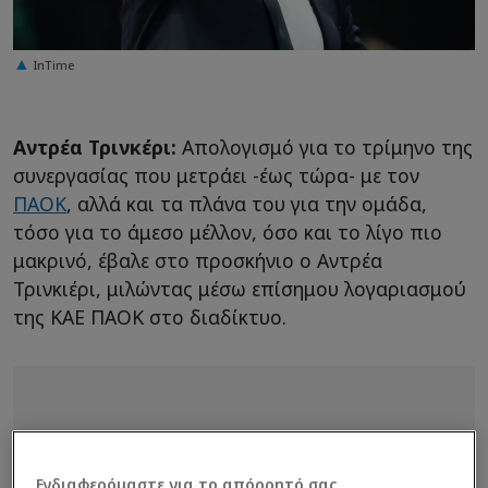
InTime
Αντρέα Τρινκέρι:
Απολογισμό για το τρίμηνο της
συνεργασίας που μετράει -έως τώρα- με τον
ΠΑΟΚ
, αλλά και τα πλάνα του για την ομάδα,
τόσο για το άμεσο μέλλον, όσο και το λίγο πιο
μακρινό, έβαλε στο προσκήνιο ο Αντρέα
Τρινκιέρι, μιλώντας μέσω επίσημου λογαριασμού
της ΚΑΕ ΠΑΟΚ στο διαδίκτυο.
Ενδιαφερόμαστε για το απόρρητό σας