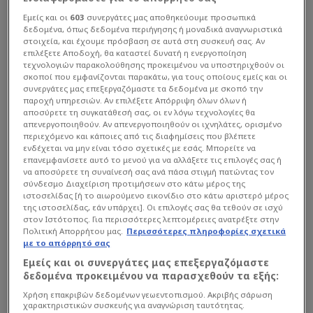
Εμείς και οι
603
συνεργάτες μας αποθηκεύουμε προσωπικά
δεδομένα, όπως δεδομένα περιήγησης ή μοναδικά αναγνωριστικά
στοιχεία, και έχουμε πρόσβαση σε αυτά στη συσκευή σας. Αν
επιλέξετε Αποδοχή, θα καταστεί δυνατή η ενεργοποίηση
τεχνολογιών παρακολούθησης προκειμένου να υποστηριχθούν οι
σκοποί που εμφανίζονται παρακάτω, για τους οποίους εμείς και οι
συνεργάτες μας επεξεργαζόμαστε τα δεδομένα με σκοπό την
παροχή υπηρεσιών. Αν επιλέξετε Απόρριψη όλων όλων ή
αποσύρετε τη συγκατάθεσή σας, οι εν λόγω τεχνολογίες θα
απενεργοποιηθούν. Αν απενεργοποιηθούν οι ιχνηλάτες, ορισμένο
περιεχόμενο και κάποιες από τις διαφημίσεις που βλέπετε
ενδέχεται να μην είναι τόσο σχετικές με εσάς. Μπορείτε να
επανεμφανίσετε αυτό το μενού για να αλλάξετε τις επιλογές σας ή
να αποσύρετε τη συναίνεσή σας ανά πάσα στιγμή πατώντας τον
σύνδεσμο Διαχείριση προτιμήσεων στο κάτω μέρος της
ιστοσελίδας [ή το αιωρούμενο εικονίδιο στο κάτω αριστερό μέρος
της ιστοσελίδας, εάν υπάρχει]. Οι επιλογές σας θα τεθούν σε ισχύ
στον Ιστότοπος. Για περισσότερες λεπτομέρειες ανατρέξτε στην
Πολιτική Απορρήτου μας.
Περισσότερες πληροφορίες σχετικά
με το απόρρητό σας
Εμείς και οι συνεργάτες μας επεξεργαζόμαστε
δεδομένα προκειμένου να παρασχεθούν τα εξής:
Χρήση επακριβών δεδομένων γεωεντοπισμού. Ακριβής σάρωση
χαρακτηριστικών συσκευής για αναγνώριση ταυτότητας.