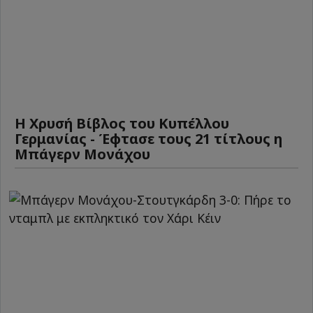
Η Χρυσή Βίβλος του Κυπέλλου
Γερμανίας - Έφτασε τους 21 τίτλους η
Μπάγερν Μονάχου