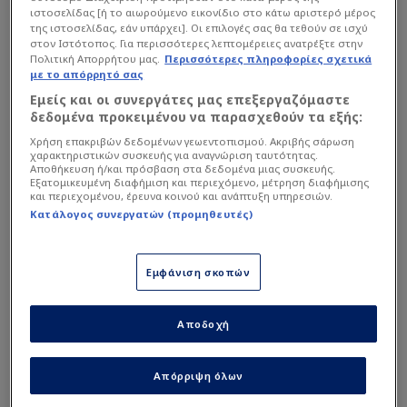
ιστοσελίδας [ή το αιωρούμενο εικονίδιο στο κάτω αριστερό μέρος
της ιστοσελίδας, εάν υπάρχει]. Οι επιλογές σας θα τεθούν σε ισχύ
στον Ιστότοπος. Για περισσότερες λεπτομέρειες ανατρέξτε στην
Πολιτική Απορρήτου μας.
Περισσότερες πληροφορίες σχετικά
με το απόρρητό σας
Εμείς και οι συνεργάτες μας επεξεργαζόμαστε
δεδομένα προκειμένου να παρασχεθούν τα εξής:
Χρήση επακριβών δεδομένων γεωεντοπισμού. Ακριβής σάρωση
χαρακτηριστικών συσκευής για αναγνώριση ταυτότητας.
Αποθήκευση ή/και πρόσβαση στα δεδομένα μιας συσκευής.
Εξατομικευμένη διαφήμιση και περιεχόμενο, μέτρηση διαφήμισης
και περιεχομένου, έρευνα κοινού και ανάπτυξη υπηρεσιών.
Κατάλογος συνεργατών (προμηθευτές)
Intime
Εμφάνιση σκοπών
Όπως αναφέρουν οι πληροφορίες ο διεθνής
γκαρντ ένιωσε ξανά ενοχλήσεις, κάτι που
Αποδοχή
ανάγκασε τον Γιώργο Μπαρτζώκα να τον αφήσει
εκτός αποστολής και τους Πειραιώτες να
πηγαίνουν στον πολύ σημαντικό αγώνα με 11αδα.
Απόρριψη όλων