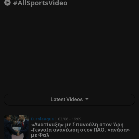
#AllSportsVideo
Latest Videos
Euroleague
| 03/06 - 19:09
«Ανατίναξη» με Σπανούλη στον Άρη
-Γενναία ανανέωση στον ΠΑΟ, «ανάσα»
με Φαλ