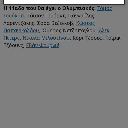
Η 11αδα που θα έχει ο Ολυμπιακός:
Τόμας
Γουόκαπ
, Τάισον Γουόρντ, Γιαννούλης
Λαρεντζάκης, Σάσα Βεζένκοβ,
Κώστας
Παπανικολάου
, Όμηρος Νετζήπογλου,
Άλεκ
Πίτερς
,
Νίκολα Μιλουτίνοφ
, Κόρι Τζόσεφ, Ταϊρίκ
Τζόουνς,
Εβάν Φουρνιέ
.