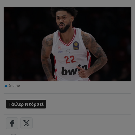
Intime
Τάιλερ Ντόρσεϊ