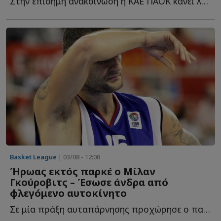
Στην επίσημη ανακοίνωσή η ΚΑΕ ΠΑΟΚ κάνει λόγο για μία σ...
Basket League
| 03/08 - 12:08
Ήρωας εκτός παρκέ ο Μίλαν
Γκούροβιτς – Έσωσε άνδρα από
φλεγόμενο αυτοκίνητο
Σε μία πράξη αυταπάρνησης προχώρησε ο παλαίμαχος άσος τ...