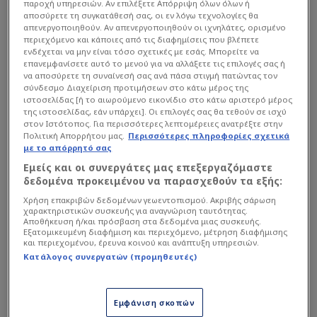
παροχή υπηρεσιών. Αν επιλέξετε Απόρριψη όλων όλων ή
εντυπωσιακή, με τους φίλους της Ένωσης να
αποσύρετε τη συγκατάθεσή σας, οι εν λόγω τεχνολογίες θα
απενεργοποιηθούν. Αν απενεργοποιηθούν οι ιχνηλάτες, ορισμένο
δημιουργούν μια "κόλαση" στο γήπεδο. Ο
περιεχόμενο και κάποιες από τις διαφημίσεις που βλέπετε
Ντράγκαν Σάκοτα δεν αντιμετώπιζε προβλήματα
ενδέχεται να μην είναι τόσο σχετικές με εσάς. Μπορείτε να
επανεμφανίσετε αυτό το μενού για να αλλάξετε τις επιλογές σας ή
και παρέταξε την ομάδα του με όλα της τα
να αποσύρετε τη συναίνεσή σας ανά πάσα στιγμή πατώντας τον
«όπλα».
σύνδεσμο Διαχείριση προτιμήσεων στο κάτω μέρος της
ιστοσελίδας [ή το αιωρούμενο εικονίδιο στο κάτω αριστερό μέρος
της ιστοσελίδας, εάν υπάρχει]. Οι επιλογές σας θα τεθούν σε ισχύ
στον Ιστότοπος. Για περισσότερες λεπτομέρειες ανατρέξτε στην
Διαβάστε επίσης...
Πολιτική Απορρήτου μας.
Περισσότερες πληροφορίες σχετικά
με το απόρρητό σας
Για το γόητρο και την τρίτη
Εμείς και οι συνεργάτες μας επεξεργαζόμαστε
θέση κόντρα στην Τενερίφη
δεδομένα προκειμένου να παρασχεθούν τα εξής:
η ΑΕΚ
Χρήση επακριβών δεδομένων γεωεντοπισμού. Ακριβής σάρωση
χαρακτηριστικών συσκευής για αναγνώριση ταυτότητας.
Αποθήκευση ή/και πρόσβαση στα δεδομένα μιας συσκευής.
Εξατομικευμένη διαφήμιση και περιεχόμενο, μέτρηση διαφήμισης
και περιεχομένου, έρευνα κοινού και ανάπτυξη υπηρεσιών.
Οι δωδεκάδες των δύο ομάδων:
Κατάλογος συνεργατών (προμηθευτές)
ΑΕΚ
: Γκρέι, Σκορδίλης, Χαμπ, Καράμπελας,
Φλιώνης, Μπράις, Κουζμίνσκας, Νετζήπογλου,
Κουζέλογλου, Γκόλντεν, Τάκερ, Χέιλ.
Εμφάνιση σκοπών