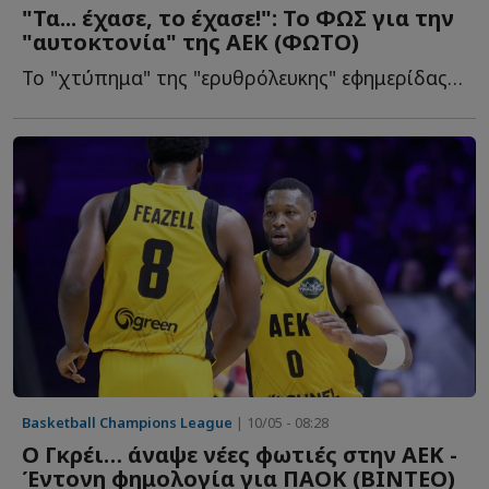
"Τα... έχασε, το έχασε!": Το ΦΩΣ για την
"αυτοκτονία" της ΑΕΚ (ΦΩΤΟ)
Το "χτύπημα" της "ερυθρόλευκης" εφημερίδας για την... α...
Basketball Champions League
| 10/05 - 08:28
Ο Γκρέι… άναψε νέες φωτιές στην ΑΕΚ -
Έντονη φημολογία για ΠΑΟΚ (ΒΙΝΤΕΟ)