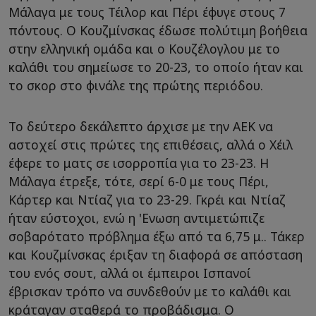
Μάλαγα με τους Τέιλορ και Πέρι έφυγε στους 7
πόντους. Ο Κουζμίνσκας έδωσε πολύτιμη βοήθεια
στην ελληνική ομάδα και ο Κουζέλογλου με το
καλάθι του σημείωσε το 20-23, το οποίο ήταν και
το σκορ στο φινάλε της πρώτης περιόδου.
Το δεύτερο δεκάλεπτο άρχισε με την ΑΕΚ να
αστοχεί στις πρώτες της επιθέσεις, αλλά ο Χέιλ
έφερε το ματς σε ισορροπία για το 23-23. Η
Μάλαγα έτρεξε, τότε, σερί 6-0 με τους Πέρι,
Κάρτερ και Ντίαζ για το 23-29. Γκρέι και Ντίαζ
ήταν εύστοχοι, ενώ η 'Ενωση αντιμετώπιζε
σοβαρότατο πρόβλημα έξω από τα 6,75 μ.. Τάκερ
και Κουζμίνσκας έριξαν τη διαφορά σε απόσταση
του ενός σουτ, αλλά οι έμπειροι Ισπανοί
έβρισκαν τρόπο να συνδεθούν με το καλάθι και
κράταγαν σταθερά το προβάδισμα. Ο