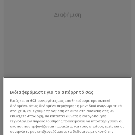
Ενδιαφερόμαστε για το απόρρητό σας
Εμείς και οι
603
συνεργάτες μας αποθηκεύουμε προσωπικά
"Πανζουρλισμός" στο γήπεδο
δεδομένα, όπως δεδομένα περιήγησης ή μοναδικά αναγνωριστικά
στοιχεία, και έχουμε πρόσβαση σε αυτά στη συσκευή σας. Αν
για την ΑΕΚ
επιλέξετε Αποδοχή, θα καταστεί δυνατή η ενεργοποίηση
τεχνολογιών παρακολούθησης προκειμένου να υποστηριχθούν οι
σκοποί που εμφανίζονται παρακάτω, για τους οποίους εμείς και οι
συνεργάτες μας επεξεργαζόμαστε τα δεδομένα με σκοπό την
Η ατμόσφαιρα στην Sunel Arena ήταν