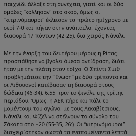
παιχνίδι άλλαξε στη συνέχεια, γιατί και οι δύο
ομάδες “κόλλησαν” στο σκορ, όμως οι
“κιτρινόμαυροι” έκλεισαν το πρώτο ημίχρονο με
σερί 7-0 και πήγαν στην ανάπαυλα, έχοντας
διαφορά 17 πόντων (42-25), δια χειρός Νάναλι.
Με την έναρξη του δευτέρου μέρους η Ρίτας
προσπάθησε να βγάλει άμεσα αντίδραση, διότι
ήταν με την πλάτη στον τοίχο. Ο Σπίντι Σμιθ
προβλημάτισε την “Ένωση” με δύο τρίποντα και
οι Λιθουανοί κατέβασαν τη διαφορά στους
δώδεκα (46-34), 6:55 πριν το φινάλε της τρίτης
περιόδου. Όμως, η ΑΕΚ πήρε και πάλι το
μομέντουμ του αγώνα, με τους Λεκαβίτσιους,
Νάναλι και Φίζελ να στέλνουν το σύνολο του
Σάκοτα στο +20 (55-35, 26′). Οι “κιτρινόμαυροι”
διαχειρίστηκαν σωστά τα εναπομείναντα λεπτά