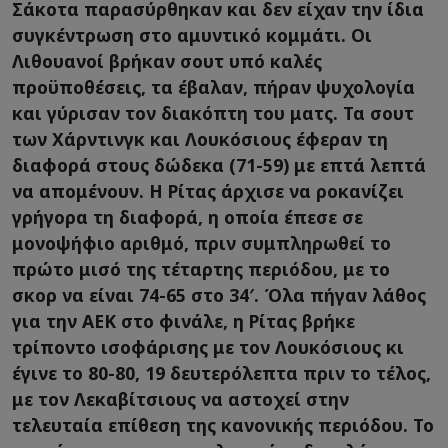
Σάκοτα παρασύρθηκαν και δεν είχαν την ίδια
συγκέντρωση στο αμυντικό κομμάτι. Οι
Λιθουανοί βρήκαν σουτ υπό καλές
προϋποθέσεις, τα έβαλαν, πήραν ψυχολογία
και γύρισαν τον διακόπτη του ματς. Τα σουτ
των Χάρντινγκ και Λουκόσιους έφεραν τη
διαφορά στους δώδεκα (71-59) με επτά λεπτά
να απομένουν. Η Ρίτας άρχισε να ροκανίζει
γρήγορα τη διαφορά, η οποία έπεσε σε
μονοψήφιο αριθμό, πριν συμπληρωθεί το
πρώτο μισό της τέταρτης περιόδου, με το
σκορ να είναι 74-65 στο 34′. Όλα πήγαν λάθος
για την ΑΕΚ στο φινάλε, η Ρίτας βρήκε
τρίποντο ισοφάρισης με τον Λουκόσιους κι
έγινε το 80-80, 19 δευτερόλεπτα πριν το τέλος,
με τον Λεκαβίτσιους να αστοχεί στην
τελευταία επίθεση της κανονικής περιόδου. Το