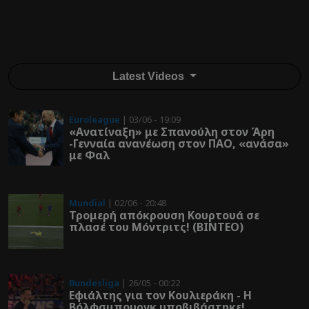
Latest Videos
Euroleague
| 03/06 - 19:09
«Ανατίναξη» με Σπανούλη στον Άρη
-Γενναία ανανέωση στον ΠΑΟ, «ανάσα»
με Φαλ
Mundial
| 02/06 - 20:48
Τρομερή απόκρουση Κουρτουά σε
πλασέ του Μόντριτς! (ΒΙΝΤΕΟ)
Bundesliga
| 26/05 - 00:22
Εφιάλτης για τον Κουλιεράκη - Η
Βόλφσμπουργκ υποβιβάστηκε!