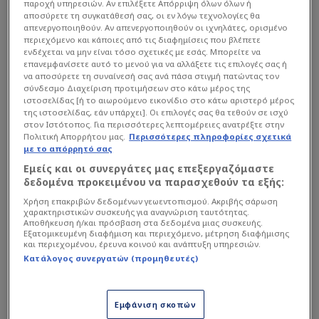
παροχή υπηρεσιών. Αν επιλέξετε Απόρριψη όλων όλων ή
αποσύρετε τη συγκατάθεσή σας, οι εν λόγω τεχνολογίες θα
απενεργοποιηθούν. Αν απενεργοποιηθούν οι ιχνηλάτες, ορισμένο
περιεχόμενο και κάποιες από τις διαφημίσεις που βλέπετε
ενδέχεται να μην είναι τόσο σχετικές με εσάς. Μπορείτε να
επανεμφανίσετε αυτό το μενού για να αλλάξετε τις επιλογές σας ή
να αποσύρετε τη συναίνεσή σας ανά πάσα στιγμή πατώντας τον
σύνδεσμο Διαχείριση προτιμήσεων στο κάτω μέρος της
ιστοσελίδας [ή το αιωρούμενο εικονίδιο στο κάτω αριστερό μέρος
της ιστοσελίδας, εάν υπάρχει]. Οι επιλογές σας θα τεθούν σε ισχύ
στον Ιστότοπος. Για περισσότερες λεπτομέρειες ανατρέξτε στην
Πολιτική Απορρήτου μας.
Περισσότερες πληροφορίες σχετικά
με το απόρρητό σας
Εμείς και οι συνεργάτες μας επεξεργαζόμαστε
δεδομένα προκειμένου να παρασχεθούν τα εξής:
Χρήση επακριβών δεδομένων γεωεντοπισμού. Ακριβής σάρωση
χαρακτηριστικών συσκευής για αναγνώριση ταυτότητας.
Αποθήκευση ή/και πρόσβαση στα δεδομένα μιας συσκευής.
Η ΑΕΚ που απέκλεισε την Μπανταλόνα στα
Εξατομικευμένη διαφήμιση και περιεχόμενο, μέτρηση διαφήμισης
και περιεχομένου, έρευνα κοινού και ανάπτυξη υπηρεσιών.
προημιτελικά και την κάτοχο των δύο τελευταίων
Κατάλογος συνεργατών (προμηθευτές)
τίτλων (2024 και 2025) Μάλαγα στον ημιτελικό,
απώλεσε μία τεράστια ευκαιρία να χαρίσει ένα 4ο
Εμφάνιση σκοπών
ευρωπαϊκό τρόπαιο στους φιλάθλους της,