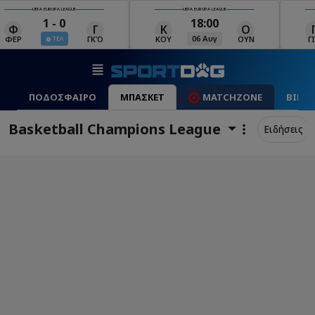
UEFA EUROPA LEAGUE
UEFA EUROPA LEAGUE
18:00
19:00
Κ
Ο
Γ
Ρ
Μ
06 Αυγ
06 Αυγ
ΚΟΥ
ΟΥΝ
ΓΙΑ
ΡΈΙ
ΜΑ
ΠΟΔΟΣΦΑΙΡΟ
ΜΠΑΣΚΕΤ
MATCHZONE
ΒΙΝΤ
Basketball Champions League
Ειδήσεις