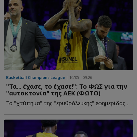
Basketball Champions League
| 10/05 - 09:26
"Τα... έχασε, το έχασε!": Το ΦΩΣ για την
"αυτοκτονία" της ΑΕΚ (ΦΩΤΟ)
Το "χτύπημα" της "ερυθρόλευκης" εφημερίδας για την... α...