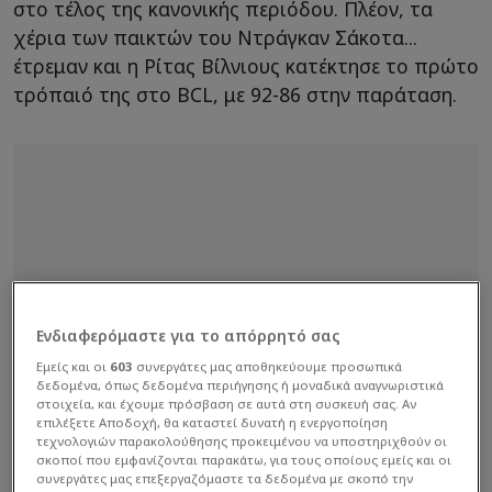
στο τέλος της κανονικής περιόδου. Πλέον, τα
χέρια των παικτών του Ντράγκαν Σάκοτα...
έτρεμαν και η Ρίτας Βίλνιους κατέκτησε το πρώτο
τρόπαιό της στο BCL, με 92-86 στην παράταση.
Ενδιαφερόμαστε για το απόρρητό σας
Εμείς και οι
603
συνεργάτες μας αποθηκεύουμε προσωπικά
δεδομένα, όπως δεδομένα περιήγησης ή μοναδικά αναγνωριστικά
στοιχεία, και έχουμε πρόσβαση σε αυτά στη συσκευή σας. Αν
επιλέξετε Αποδοχή, θα καταστεί δυνατή η ενεργοποίηση
τεχνολογιών παρακολούθησης προκειμένου να υποστηριχθούν οι
σκοποί που εμφανίζονται παρακάτω, για τους οποίους εμείς και οι
συνεργάτες μας επεξεργαζόμαστε τα δεδομένα με σκοπό την