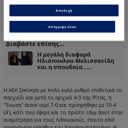
δεύτερο στο BCL μετά από αυτό του 2018, στο
δεύτερο διαδοχικό φάιναλ φορ και στον τρίτο
Αποδοχή
τελικό που συμμετείχε (2018, 2020 και 2026) στη
διοργάνωση.
Απόρριψη όλων
Διαβάστε επίσης...
Η μεγάλη διαφορά
Ηλιόπουλου-Μελισσανίδη
και η σπουδαία…
μεταγραφή από ΠΑΟΚ!
Η ΑΕΚ ξεκίνησε με πολύ καλό ρυθμό επιθετικά το
παιχνίδι και μετά το αρχικό 4-3 της Ρίτας, η
“Ένωση” έκανε σερί 7-0 και προηγήθηκε με 10-4
(4′), κάτι που έφερε και το πρώτο τάιμ άουτ στην
αναμέτρηση για τους Λιθουανούς, έπειτα από
συνεχόμενα καλάθια του Χαραλαμπόπουλου. Η