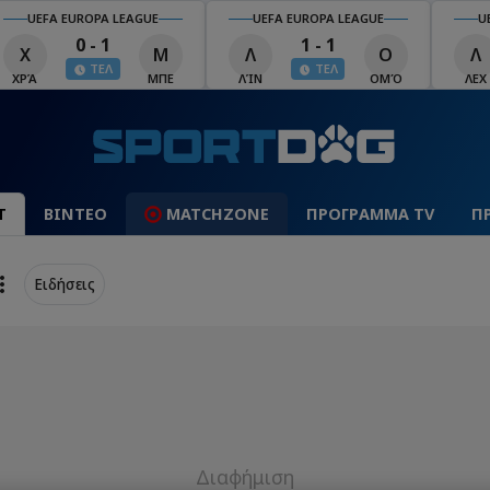
UEFA EUROPA LEAGUE
UEFA EUROPA LEAGUE
U
0 - 1
1 - 1
Χ
Μ
Λ
Ο
Λ
ΤΕΛ
ΤΕΛ
ΧΡΆ
ΜΠΕ
ΛΊΝ
ΟΜΌ
ΛΕΧ
Τ
ΒΙΝΤΕΟ
MATCHZONE
ΠΡΟΓΡΑΜΜΑ TV
Π
Ειδήσεις