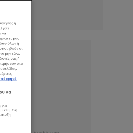
ιήγησης ή
λέξετε
υ να
εργάτες μας
όλων όλων ή
γοποιηθούν οι
να μην είναι
ιλογές σας ή
οτιμήσεων στο
τοσελίδας,
μέρειες
απόρρητό
ου να
 για
ομικευμένη
άπτυξη