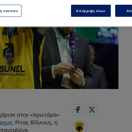
ση σκοπών
Απόρριψη όλων
Απ
. χάρισε στην «πρωτάρα»
eague
, Ρίτας Βίλνιους, η
Μπανταλόνα.