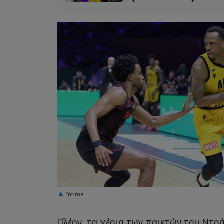
Intime
Πλέον, τα χέρια των παικτών του Ντρά