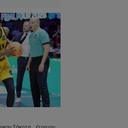
γκαν Σάκοτα... έτρεμαν