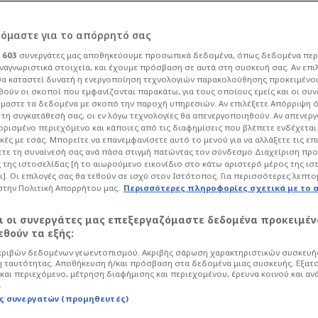
ρόμαστε για το απόρρητό σας
ι
603
συνεργάτες μας αποθηκεύουμε προσωπικά δεδομένα, όπως δεδομένα περ
ναγνωριστικά στοιχεία, και έχουμε πρόσβαση σε αυτά στη συσκευή σας. Αν επι
α καταστεί δυνατή η ενεργοποίηση τεχνολογιών παρακολούθησης προκειμένο
έχασε!": Το ΦΩΣ για
ούν οι σκοποί που εμφανίζονται παρακάτω, για τους οποίους εμείς και οι συν
μαστε τα δεδομένα με σκοπό την παροχή υπηρεσιών. Αν επιλέξετε Απόρριψη 
τη συγκατάθεσή σας, οι εν λόγω τεχνολογίες θα απενεργοποιηθούν. Αν απενερ
" της ΑΕΚ (ΦΩΤΟ)
 ορισμένο περιεχόμενο και κάποιες από τις διαφημίσεις που βλέπετε ενδέχεται 
κές με εσάς. Μπορείτε να επανεμφανίσετε αυτό το μενού για να αλλάξετε τις επ
τε τη συναίνεσή σας ανά πάσα στιγμή πατώντας τον σύνδεσμο Διαχείριση πρ
 της ιστοσελίδας [ή το αιωρούμενο εικονίδιο στο κάτω αριστερό μέρος της ισ
6
Μπάσκετ
Basketball Champions League
ι]. Οι επιλογές σας θα τεθούν σε ισχύ στον Ιστότοπος. Για περισσότερες λεπτο
στην Πολιτική Απορρήτου μας.
Περισσότερες πληροφορίες σχετικά με το 
 εφημερίδας για την... αυτοχειρία της
ην Ρίτας Βίλνιους.
αι οι συνεργάτες μας επεξεργαζόμαστε δεδομένα προκειμέν
θούν τα εξής:
ριβών δεδομένων γεωεντοπισμού. Ακριβής σάρωση χαρακτηριστικών συσκευής
 ταυτότητας. Αποθήκευση ή/και πρόσβαση στα δεδομένα μιας συσκευής. Εξατ
και περιεχόμενο, μέτρηση διαφήμισης και περιεχομένου, έρευνα κοινού και αν
.
ς συνεργατών (προμηθευτές)