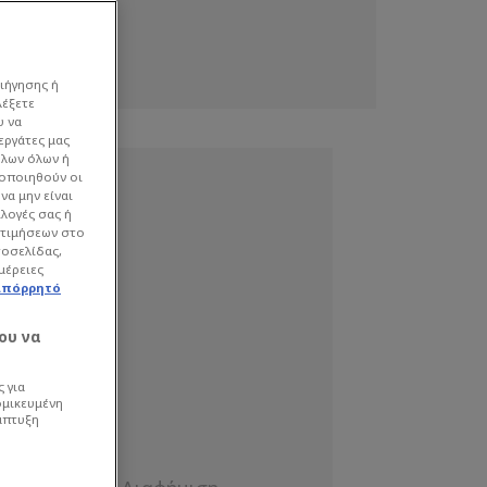
ιήγησης ή
λέξετε
υ να
εργάτες μας
όλων όλων ή
γοποιηθούν οι
να μην είναι
ιλογές σας ή
οτιμήσεων στο
τοσελίδας,
μέρειες
απόρρητό
ου να
 για
ομικευμένη
άπτυξη