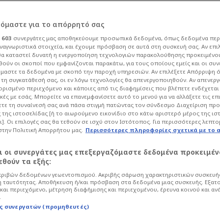
ρόμαστε για το απόρρητό σας
ι
603
συνεργάτες μας αποθηκεύουμε προσωπικά δεδομένα, όπως δεδομένα περ
ναγνωριστικά στοιχεία, και έχουμε πρόσβαση σε αυτά στη συσκευή σας. Αν επι
α καταστεί δυνατή η ενεργοποίηση τεχνολογιών παρακολούθησης προκειμένο
άζο στην ιστορία
ούν οι σκοποί που εμφανίζονται παρακάτω, για τους οποίους εμείς και οι συν
μαστε τα δεδομένα με σκοπό την παροχή υπηρεσιών. Αν επιλέξετε Απόρριψη 
τη συγκατάθεσή σας, οι εν λόγω τεχνολογίες θα απενεργοποιηθούν. Αν απενερ
 ορισμένο περιεχόμενο και κάποιες από τις διαφημίσεις που βλέπετε ενδέχεται 
κές με εσάς. Μπορείτε να επανεμφανίσετε αυτό το μενού για να αλλάξετε τις επ
τε τη συναίνεσή σας ανά πάσα στιγμή πατώντας τον σύνδεσμο Διαχείριση πρ
 της ιστοσελίδας [ή το αιωρούμενο εικονίδιο στο κάτω αριστερό μέρος της ισ
κετ
Basketball Champions League
ι]. Οι επιλογές σας θα τεθούν σε ισχύ στον Ιστότοπος. Για περισσότερες λεπτο
στην Πολιτική Απορρήτου μας.
Περισσότερες πληροφορίες σχετικά με το 
 Βαρκελώνη για μια από τις χειρότερες
αι οι συνεργάτες μας επεξεργαζόμαστε δεδομένα προκειμέν
θούν τα εξής:
ριβών δεδομένων γεωεντοπισμού. Ακριβής σάρωση χαρακτηριστικών συσκευής
 ταυτότητας. Αποθήκευση ή/και πρόσβαση στα δεδομένα μιας συσκευής. Εξατ
και περιεχόμενο, μέτρηση διαφήμισης και περιεχομένου, έρευνα κοινού και αν
.
ς συνεργατών (προμηθευτές)