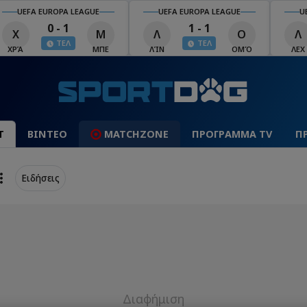
UEFA EUROPA LEAGUE
UEFA EUROPA LEAGUE
U
0 - 1
1 - 1
Χ
Μ
Λ
Ο
Λ
ΤΕΛ
ΤΕΛ
ΧΡΆ
ΜΠΕ
ΛΊΝ
ΟΜΌ
ΛΕΧ
Τ
ΒΙΝΤΕΟ
MATCHZONE
ΠΡΟΓΡΑΜΜΑ TV
Π
Ειδήσεις