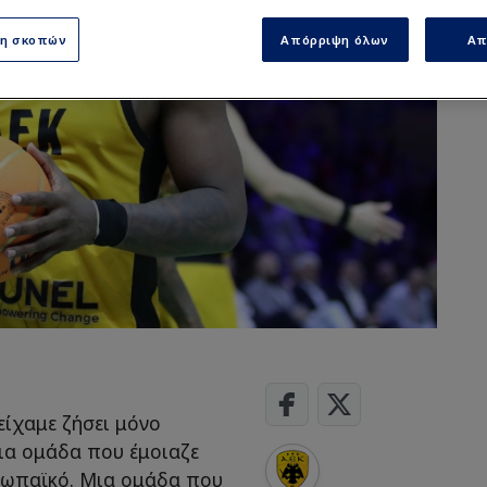
ση σκοπών
Απόρριψη όλων
Απ
 είχαμε ζήσει μόνο
ια ομάδα που έμοιαζε
υρωπαϊκό. Μια ομάδα που