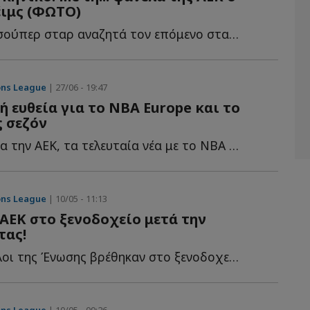
έιμς (ΦΩΤΟ)
Ο Αμερικανός σούπερ σταρ αναζητά τον επόμενο σταθμό τ...
ons League
| 27/06 - 19:47
κή ευθεία για το ΝΒΑ Europe και το
ς σεζόν
Τα δεδομένα για την ΑΕΚ, τα τελευταία νέα με το ΝΒΑ Europe κ...
ons League
| 10/05 - 11:13
ΑΕΚ στο ξενοδοχείο μετά την
τας!
Περίπου 50 φίλοι της Ένωσης βρέθηκαν στο ξενοδοχείο π...
ons League
| 10/05 - 09:26