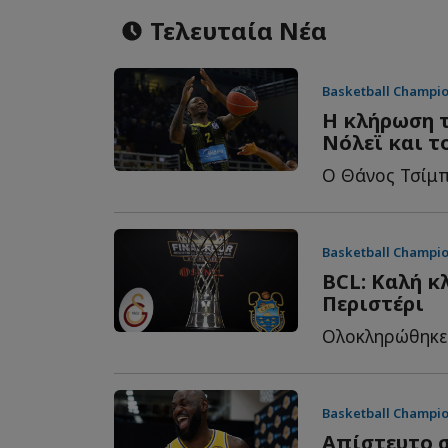
Τελευταία Νέα
Basketball Champi
Η κλήρωση τ
Νόλεϊ και τ
Ο Θάνος Τσίμπος
Basketball Champi
BCL: Καλή κ
Περιστέρι
Basketball Champi
Απίστευτο σ