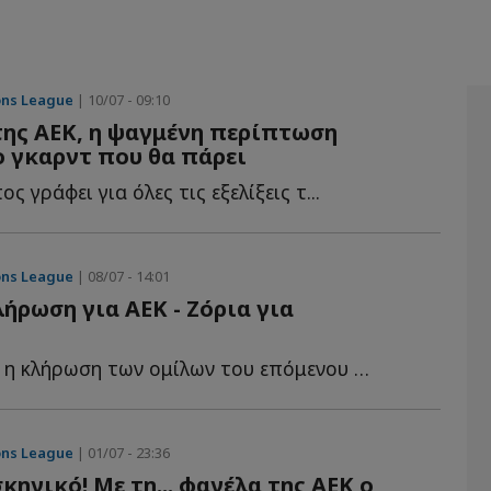
ons League
| 10/07 - 09:10
ης ΑΕΚ, η ψαγμένη περίπτωση
ο γκαρντ που θα πάρει
 γράφει για όλες τις εξελίξεις τ...
ons League
| 08/07 - 14:01
λήρωση για ΑΕΚ - Ζόρια για
Ολοκληρώθηκε η κλήρωση των ομίλων του επόμενου BCL με τ...
ons League
| 01/07 - 23:36
κηνικό! Με τη... φανέλα της ΑΕΚ ο