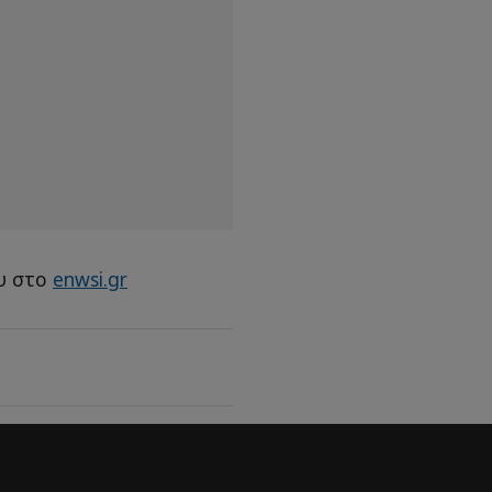
υ στο
enwsi.gr