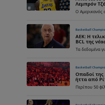
Λεμπρόν Τζ
Basketball Champi
ΑΕΚ: Η τελι
BCL της νέα
Basketball Champi
Οπαδοί της 
ήττα από Ρί
Basketball Champi