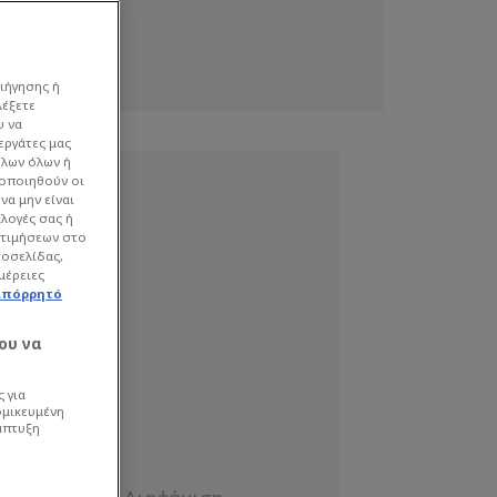
ιήγησης ή
λέξετε
υ να
εργάτες μας
όλων όλων ή
γοποιηθούν οι
να μην είναι
ιλογές σας ή
οτιμήσεων στο
τοσελίδας,
μέρειες
απόρρητό
ου να
 για
ομικευμένη
άπτυξη