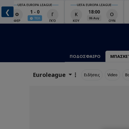
UEFA EUROPA LEAGUE
UEFA EUROPA LEAGUE
❮
1 - 0
18:00
Φ
Γ
Κ
Ο
ΤΕΛ
06 Αυγ
Ο
ΦΕΡ
ΓΚΌ
ΚΟΥ
ΟΥΝ
ΠΟΔΟΣΦΑΙΡΟ
ΜΠΑΣΚΕ
Euroleague
Ειδήσεις
Video
Β