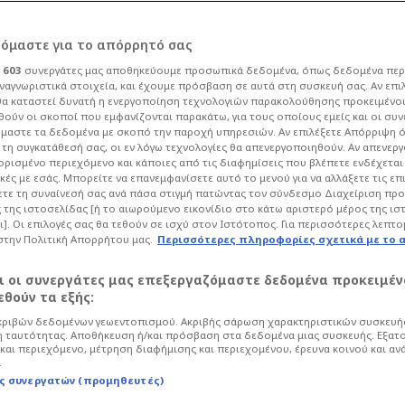
ρόμαστε για το απόρρητό σας
ι
603
συνεργάτες μας αποθηκεύουμε προσωπικά δεδομένα, όπως δεδομένα περ
ναγνωριστικά στοιχεία, και έχουμε πρόσβαση σε αυτά στη συσκευή σας. Αν επι
α καταστεί δυνατή η ενεργοποίηση τεχνολογιών παρακολούθησης προκειμένο
μενες ώρες ο Λάσο -
ούν οι σκοποί που εμφανίζονται παρακάτω, για τους οποίους εμείς και οι συν
μαστε τα δεδομένα με σκοπό την παροχή υπηρεσιών. Αν επιλέξετε Απόρριψη 
τη συγκατάθεσή σας, οι εν λόγω τεχνολογίες θα απενεργοποιηθούν. Αν απενερ
Νο2 στη λίστα - Όλα
 ορισμένο περιεχόμενο και κάποιες από τις διαφημίσεις που βλέπετε ενδέχεται 
κές με εσάς. Μπορείτε να επανεμφανίσετε αυτό το μενού για να αλλάξετε τις επ
τε τη συναίνεσή σας ανά πάσα στιγμή πατώντας τον σύνδεσμο Διαχείριση πρ
ννακόπουλο!
 της ιστοσελίδας [ή το αιωρούμενο εικονίδιο στο κάτω αριστερό μέρος της ισ
ι]. Οι επιλογές σας θα τεθούν σε ισχύ στον Ιστότοπος. Για περισσότερες λεπτο
στην Πολιτική Απορρήτου μας.
Περισσότερες πληροφορίες σχετικά με το 
σκετ
Euroleague
αι οι συνεργάτες μας επεξεργαζόμαστε δεδομένα προκειμέν
λάνο και οι εξελίξεις με τον
θούν τα εξής:
 Χρήστο Σερέλη στον πάγκο παρουσίασαν
ριβών δεδομένων γεωεντοπισμού. Ακριβής σάρωση χαρακτηριστικών συσκευής
μάνι, όμως δεν απέφυγαν την ήττα και
 ταυτότητας. Αποθήκευση ή/και πρόσβαση στα δεδομένα μιας συσκευής. Εξατ
 τους στον... Λάσο. Οι συζητήσεις με
και περιεχόμενο, μέτρηση διαφήμισης και περιεχομένου, έρευνα κοινού και αν
.
λάνο.
ς συνεργατών (προμηθευτές)