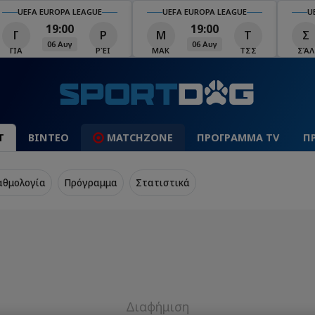
UEFA EUROPA LEAGUE
UEFA EUROPA LEAGUE
U
19:00
19:00
Γ
Ρ
Μ
Τ
Σ
06 Αυγ
06 Αυγ
ΓΙΑ
ΡΈΙ
ΜΑΚ
ΤΣΣ
ΣΆΛ
Τ
ΒΙΝΤΕΟ
MATCHZONE
ΠΡΟΓΡΑΜΜΑ TV
Π
αθμολογία
Πρόγραμμα
Στατιστικά