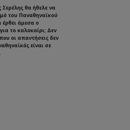
 Σερέλης θα ήθελε να
ισμό του Παναθηναϊκού
α έρθει άμεσα ο
ια το καλοκαίρι; Δεν
 που οι απαντήσεις δεν
αθηναϊκός είναι σε
.