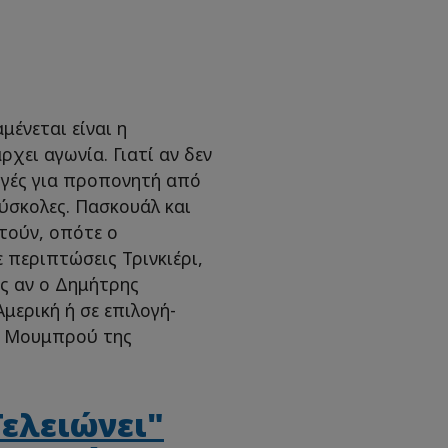
μένεται είναι η
χει αγωνία. Γιατί αν δεν
λογές για προπονητή από
δύσκολες. Πασκουάλ και
στούν, οπότε ο
 περιπτώσεις Τρινκιέρι,
ς αν ο Δημήτρης
μερική ή σε επιλογή-
ο Μουμπρού της
Τελειώνει"