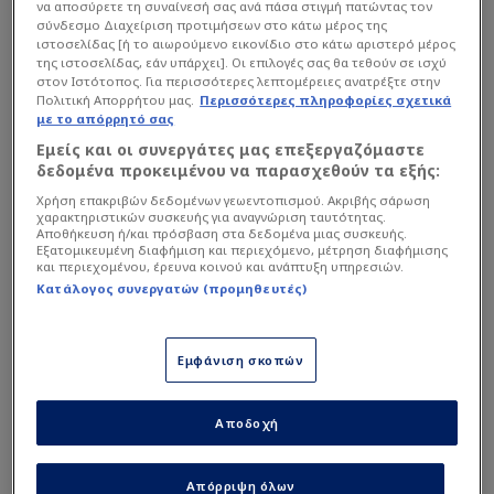
να αποσύρετε τη συναίνεσή σας ανά πάσα στιγμή πατώντας τον
σύνδεσμο Διαχείριση προτιμήσεων στο κάτω μέρος της
ιστοσελίδας [ή το αιωρούμενο εικονίδιο στο κάτω αριστερό μέρος
της ιστοσελίδας, εάν υπάρχει]. Οι επιλογές σας θα τεθούν σε ισχύ
στον Ιστότοπος. Για περισσότερες λεπτομέρειες ανατρέξτε στην
Πολιτική Απορρήτου μας.
Περισσότερες πληροφορίες σχετικά
με το απόρρητό σας
Εμείς και οι συνεργάτες μας επεξεργαζόμαστε
δεδομένα προκειμένου να παρασχεθούν τα εξής:
Χρήση επακριβών δεδομένων γεωεντοπισμού. Ακριβής σάρωση
χαρακτηριστικών συσκευής για αναγνώριση ταυτότητας.
InTime
Αποθήκευση ή/και πρόσβαση στα δεδομένα μιας συσκευής.
Εξατομικευμένη διαφήμιση και περιεχόμενο, μέτρηση διαφήμισης
και περιεχομένου, έρευνα κοινού και ανάπτυξη υπηρεσιών.
Δημοσιεύματα στο εξωτερικό "βουίζουν" σχετικά
Κατάλογος συνεργατών (προμηθευτές)
με τη σκέψη που υπάρχει ώστε το παραδοσιακό
Final Four σε προσυμφωνημένη έδρα να
Εμφάνιση σκοπών
αντικασταθεί από σειρές ημιτελικών και τελικών
"best of 5" (σ.σ. κερδίζει η ομάδα που θα πάρει
Αποδοχή
τις περισσότερες νίκες σε μάξιμουμ πέντε
αγώνες).
Απόρριψη όλων