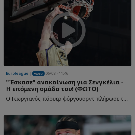
Euroleague
|
06/08 - 11:46
VIDEO
"Έσκασε" ανακοίνωση για Σενγκέλια -
Η επόμενη ομάδα του! (ΦΩΤΟ)
Ο Γεωργιανός πάουερ φόργουορντ πλήρωσε το buy out του σ...