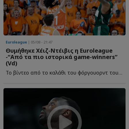
Euroleague
| 05/08 - 21:47
Θυμήθηκε Χέιζ-Ντέιβις η Euroleague
-“Από τα πιο ιστορικά game-winners”
(Vd)
To βίντεο από το καλάθι του φόργουορντ του Παναθηναϊκού, π...