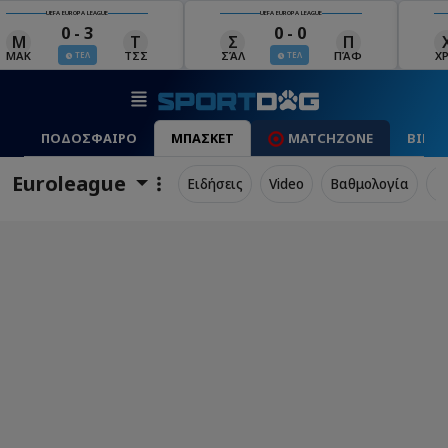
UEFA EUROPA LEAGUE
UEFA EUROPA LEAGUE
0 - 0
0 - 1
Σ
Π
Χ
Μ
Λ
ΣΆΛ
ΠΆΦ
ΧΡΆ
ΜΠΕ
ΛΊΝ
ΤΕΛ
ΤΕΛ
ΠΟΔΟΣΦΑΙΡΟ
ΜΠΑΣΚΕΤ
MATCHZONE
ΒΙΝΤ
Euroleague
Ειδήσεις
Video
Βαθμολογία
Π