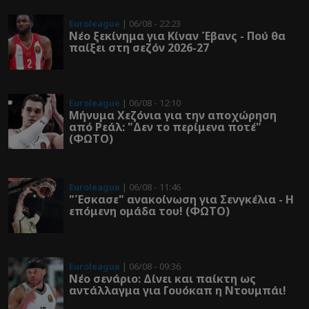
Euroleague
| 06/08 - 22:23
Νέο ξεκίνημα για Κίναν Έβανς - Πού θα
παίξει στη σεζόν 2026-27
Euroleague
| 06/08 - 12:10
Μήνυμα Χεζόνια για την αποχώρηση
από Ρεάλ: "Δεν το περίμενα ποτέ"
(ΦΩΤΟ)
Euroleague
| 06/08 - 11:46
"Έσκασε" ανακοίνωση για Σενγκέλια - Η
επόμενη ομάδα του! (ΦΩΤΟ)
Euroleague
| 06/08 - 09:36
Νέο σενάριο: Δίνει και παίκτη ως
αντάλλαγμα για Γουόκαπ η Ντουμπάι!