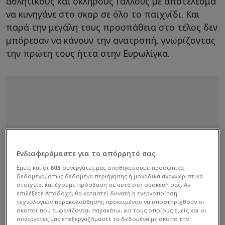
αθλητικούς και σκληρούς Γάλλους με αποτέλεσμα
να κυνηγάνε στο σκορ σε όλο το παιχνίδι. Και
παρά την μεγάλη τους προσπάθεια στο τέλος δεν
μπόρεσαν να κάνουν την ανατροπή, γνωρίζοντας
την πρώτη τους ήττα στην Ευρωλίγκα.
Ενδιαφερόμαστε για το απόρρητό σας
Εμείς και οι
603
συνεργάτες μας αποθηκεύουμε προσωπικά
δεδομένα, όπως δεδομένα περιήγησης ή μοναδικά αναγνωριστικά
στοιχεία, και έχουμε πρόσβαση σε αυτά στη συσκευή σας. Αν
επιλέξετε Αποδοχή, θα καταστεί δυνατή η ενεργοποίηση
τεχνολογιών παρακολούθησης προκειμένου να υποστηριχθούν οι
σκοποί που εμφανίζονται παρακάτω, για τους οποίους εμείς και οι
συνεργάτες μας επεξεργαζόμαστε τα δεδομένα με σκοπό την