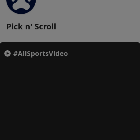
Pick n' Scroll
#AllSportsVideo