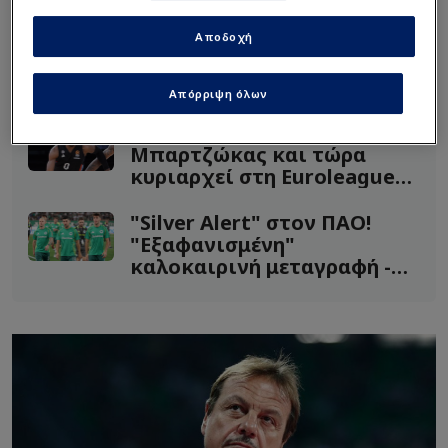
Πέμπτης στη Μαδρίτη, όταν και θα
αντιμετωπίσει την Ρεάλ.
Αποδοχή
Διαβάστε επίσης...
Απόρριψη όλων
Τον απέρριψαν Αταμάν,
Μπαρτζώκας και τώρα
κυριαρχεί στη Euroleague
(Vid)
"Silver Alert" στον ΠΑΟ!
"Εξαφανισμένη"
καλοκαιρινή μεταγραφή -
Ερωτηματικά