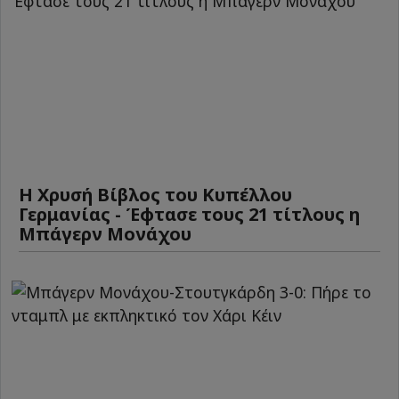
Η Χρυσή Βίβλος του Κυπέλλου
Γερμανίας - Έφτασε τους 21 τίτλους η
Μπάγερν Μονάχου