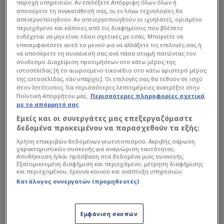
παροχή υπηρεσιών. Αν επιλέξετε Απόρριψη όλων όλων ή
αποσύρετε τη συγκατάθεσή σας, οι εν λόγω τεχνολογίες θα
απενεργοποιηθούν. Αν απενεργοποιηθούν οι ιχνηλάτες, ορισμένο
περιεχόμενο και κάποιες από τις διαφημίσεις που βλέπετε
ενδέχεται να μην είναι τόσο σχετικές με εσάς. Μπορείτε να
επανεμφανίσετε αυτό το μενού για να αλλάξετε τις επιλογές σας ή
να αποσύρετε τη συναίνεσή σας ανά πάσα στιγμή πατώντας τον
σύνδεσμο Διαχείριση προτιμήσεων στο κάτω μέρος της
ιστοσελίδας [ή το αιωρούμενο εικονίδιο στο κάτω αριστερό μέρος
της ιστοσελίδας, εάν υπάρχει]. Οι επιλογές σας θα τεθούν σε ισχύ
στον Ιστότοπος. Για περισσότερες λεπτομέρειες ανατρέξτε στην
Πολιτική Απορρήτου μας.
Περισσότερες πληροφορίες σχετικά
με το απόρρητό σας
Εμείς και οι συνεργάτες μας επεξεργαζόμαστε
δεδομένα προκειμένου να παρασχεθούν τα εξής:
Χρήση επακριβών δεδομένων γεωεντοπισμού. Ακριβής σάρωση
χαρακτηριστικών συσκευής για αναγνώριση ταυτότητας.
Αποθήκευση ή/και πρόσβαση στα δεδομένα μιας συσκευής.
Εξατομικευμένη διαφήμιση και περιεχόμενο, μέτρηση διαφήμισης
και περιεχομένου, έρευνα κοινού και ανάπτυξη υπηρεσιών.
Ο Εργκίν Αταμάν παραδέχθηκε ότι είδε πρώτη
Κατάλογος συνεργατών (προμηθευτές)
φορά στην Ευρωλίγκα τέτοιον τρόπο παιχνιδιού,
παράλληλα, όμως, εξέφρασε την ελπίδα ότι η
ομάδα του θα δώσει απαντήσεις το βράδυ της
Εμφάνιση σκοπών