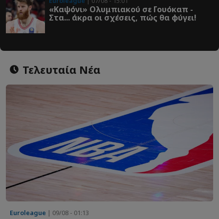
Euroleague
| 07/08 - 15:01
«Καψόνι» Ολυμπιακού σε Γουόκαπ -
Στα... άκρα οι σχέσεις, πώς θα φύγει!
Τελευταία Νέα
Euroleague
| 09/08 - 01:13