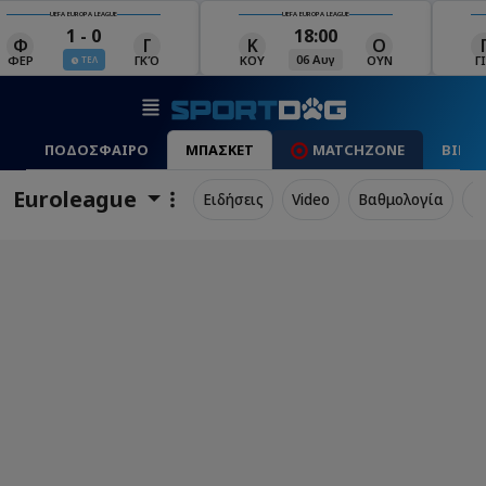
UEFA EUROPA LEAGUE
UEFA EUROPA LEAGUE
18:00
19:00
Κ
Ο
Γ
Ρ
Μ
06 Αυγ
06 Αυγ
ΚΟΥ
ΟΥΝ
ΓΙΑ
ΡΈΙ
ΜΑ
ΠΟΔΟΣΦΑΙΡΟ
ΜΠΑΣΚΕΤ
MATCHZONE
ΒΙΝΤ
Euroleague
Ειδήσεις
Video
Βαθμολογία
Π