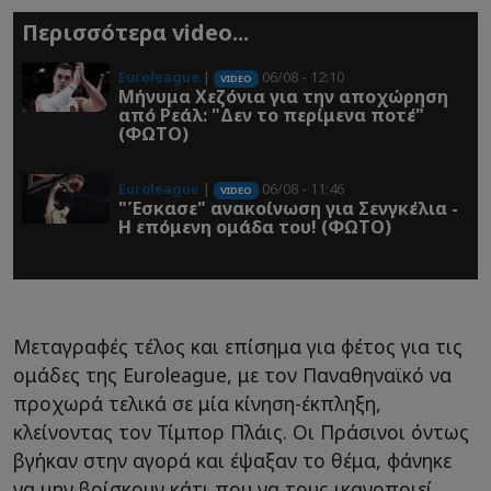
Περισσότερα video...
Euroleague
|
06/08 - 12:10
VIDEO
Μήνυμα Χεζόνια για την αποχώρηση
από Ρεάλ: "Δεν το περίμενα ποτέ"
(ΦΩΤΟ)
Euroleague
|
06/08 - 11:46
VIDEO
"Έσκασε" ανακοίνωση για Σενγκέλια -
Η επόμενη ομάδα του! (ΦΩΤΟ)
Μεταγραφές τέλος και επίσημα για φέτος για τις
ομάδες της Euroleague, με τον Παναθηναϊκό να
προχωρά τελικά σε μία κίνηση-έκπληξη,
κλείνοντας τον Τίμπορ Πλάις. Οι Πράσινοι όντως
βγήκαν στην αγορά και έψαξαν το θέμα, φάνηκε
να μην βρίσκουν κάτι που να τους ικανοποιεί,