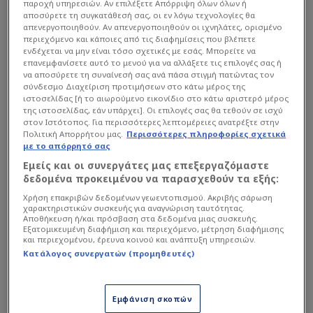
παροχή υπηρεσιών. Αν επιλέξετε Απόρριψη όλων όλων ή
σχεδιάζουν μία νέα κίνηση για deal που θα
αποσύρετε τη συγκατάθεσή σας, οι εν λόγω τεχνολογίες θα
απενεργοποιηθούν. Αν απενεργοποιηθούν οι ιχνηλάτες, ορισμένο
μοιάζει αρκετά με αυτό του Αμερικανού
περιεχόμενο και κάποιες από τις διαφημίσεις που βλέπετε
σούπερ σταρ. Όπως ακριβώς ο Ναν ήρθε... για
ενδέχεται να μην είναι τόσο σχετικές με εσάς. Μπορείτε να
επανεμφανίσετε αυτό το μενού για να αλλάξετε τις επιλογές σας ή
λίγο προτού τελικά μονιμοποιηθεί στον
να αποσύρετε τη συναίνεσή σας ανά πάσα στιγμή πατώντας τον
Παναθηναϊκό, ο στόχος είναι να γίνει το ίδιο
σύνδεσμο Διαχείριση προτιμήσεων στο κάτω μέρος της
ιστοσελίδας [ή το αιωρούμενο εικονίδιο στο κάτω αριστερό μέρος
και με τον Τσεντί Οσμάν!
της ιστοσελίδας, εάν υπάρχει]. Οι επιλογές σας θα τεθούν σε ισχύ
στον Ιστότοπος. Για περισσότερες λεπτομέρειες ανατρέξτε στην
Πολιτική Απορρήτου μας.
Περισσότερες πληροφορίες σχετικά
με το απόρρητό σας
Εμείς και οι συνεργάτες μας επεξεργαζόμαστε
δεδομένα προκειμένου να παρασχεθούν τα εξής:
Χρήση επακριβών δεδομένων γεωεντοπισμού. Ακριβής σάρωση
χαρακτηριστικών συσκευής για αναγνώριση ταυτότητας.
Αποθήκευση ή/και πρόσβαση στα δεδομένα μιας συσκευής.
Εξατομικευμένη διαφήμιση και περιεχόμενο, μέτρηση διαφήμισης
και περιεχομένου, έρευνα κοινού και ανάπτυξη υπηρεσιών.
Κατάλογος συνεργατών (προμηθευτές)
Εμφάνιση σκοπών