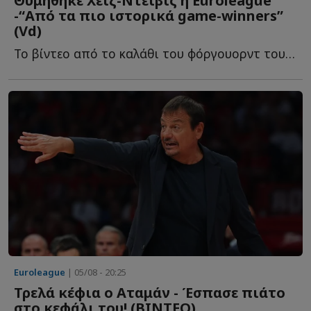
Θυμήθηκε Χέιζ-Ντέιβις η Euroleague
-“Από τα πιο ιστορικά game-winners”
(Vd)
To βίντεο από το καλάθι του φόργουορντ του Παναθηναϊκού, π...
Euroleague
| 05/08 - 20:25
Τρελά κέφια ο Αταμάν - Έσπασε πιάτο
στο κεφάλι του! (ΒΙΝΤΕΟ)