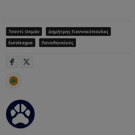
Τσεντί Οσμάν
Δημήτρης Γιαννακόπουλος
Euroleague
Παναθηναϊκός