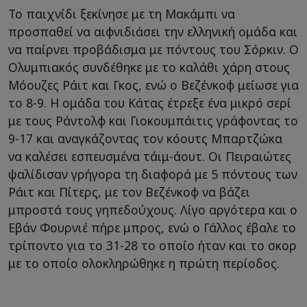
Το παιχνίδι ξεκίνησε με τη Μακάμπι να
προσπαθεί να αιφνιδιάσει την ελληνική ομάδα και
να παίρνει προβάδισμα με πόντους του Σόρκιν. Ο
Ολυμπιακός συνδέθηκε με το καλάθι χάρη στους
Μόουζες Ράιτ και Γκος, ενώ ο Βεζένκοφ μείωσε για
το 8-9. Η ομάδα του Κάτας έτρεξε ένα μικρό σερί
με τους Ράντολφ και Γιοκουμπάιτις γράφοντας το
9-17 και αναγκάζοντας τον κόουτς Μπαρτζώκα
να καλέσει εσπευσμένα τάιμ-άουτ. Οι Πειραιώτες
ψαλίδισαν γρήγορα τη διαφορά με 5 πόντους των
Ράιτ και Πίτερς, με τον Βεζένκοφ να βάζει
μπροστά τους γηπεδούχους. Λίγο αργότερα και ο
Εβάν Φουρνιέ πήρε μπρος, ενώ ο Γάλλος έβαλε το
τρίποντο για το 31-28 το οποίο ήταν και το σκορ
με το οποίο ολοκληρώθηκε η πρώτη περίοδος.