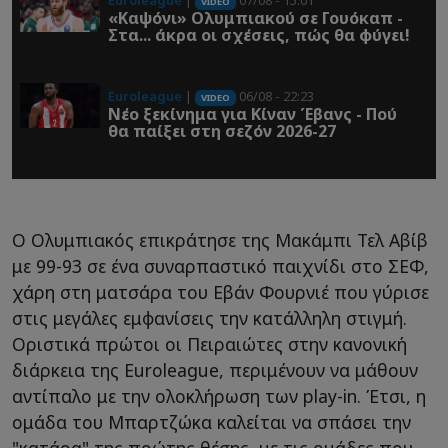
Euroleague
|
07/08 - 15:01
VIDEO
«Καψόνι» Ολυμπιακού σε Γουόκαπ -
Στα... άκρα οι σχέσεις, πώς θα φύγει!
Euroleague
|
06/08 - 22:23
VIDEO
Νέο ξεκίνημα για Κίναν Έβανς - Πού
θα παίξει στη σεζόν 2026-27
Ο Ολυμπιακός επικράτησε της Μακάμπι Τελ Αβίβ
με 99-93 σε ένα συναρπαστικό παιχνίδι στο ΣΕΦ,
χάρη στη ματσάρα του Εβάν Φουρνιέ που γύρισε
στις μεγάλες εμφανίσεις την κατάλληλη στιγμή.
Οριστικά πρώτοι οι Πειραιώτες στην κανονική
διάρκεια της Euroleague, περιμένουν να μάθουν
αντίπαλο με την ολοκλήρωση των play-in. Έτσι, η
ομάδα του Μπαρτζώκα καλείται να σπάσει την