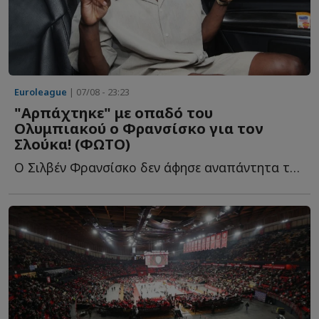
Euroleague
| 07/08 - 23:23
"Αρπάχτηκε" με οπαδό του
Ολυμπιακού ο Φρανσίσκο για τον
Σλούκα! (ΦΩΤΟ)
Ο Σιλβέν Φρανσίσκο δεν άφησε αναπάντητα τα όσα έγραψε φ...