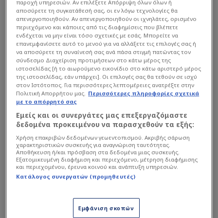
παροχή υπηρεσιών. Αν επιλέξετε Απόρριψη όλων όλων ή
αποσύρετε τη συγκατάθεσή σας, οι εν λόγω τεχνολογίες θα
απενεργοποιηθούν. Αν απενεργοποιηθούν οι ιχνηλάτες, ορισμένο
περιεχόμενο και κάποιες από τις διαφημίσεις που βλέπετε
ενδέχεται να μην είναι τόσο σχετικές με εσάς. Μπορείτε να
επανεμφανίσετε αυτό το μενού για να αλλάξετε τις επιλογές σας ή
να αποσύρετε τη συναίνεσή σας ανά πάσα στιγμή πατώντας τον
σύνδεσμο Διαχείριση προτιμήσεων στο κάτω μέρος της
ιστοσελίδας [ή το αιωρούμενο εικονίδιο στο κάτω αριστερό μέρος
της ιστοσελίδας, εάν υπάρχει]. Οι επιλογές σας θα τεθούν σε ισχύ
στον Ιστότοπος. Για περισσότερες λεπτομέρειες ανατρέξτε στην
Πολιτική Απορρήτου μας.
Περισσότερες πληροφορίες σχετικά
με το απόρρητό σας
Εμείς και οι συνεργάτες μας επεξεργαζόμαστε
δεδομένα προκειμένου να παρασχεθούν τα εξής:
Φουλ των απουσιών ξανά για
Χρήση επακριβών δεδομένων γεωεντοπισμού. Ακριβής σάρωση
τον Ολυμπιακό
χαρακτηριστικών συσκευής για αναγνώριση ταυτότητας.
Αποθήκευση ή/και πρόσβαση στα δεδομένα μιας συσκευής.
Εξατομικευμένη διαφήμιση και περιεχόμενο, μέτρηση διαφήμισης
και περιεχομένου, έρευνα κοινού και ανάπτυξη υπηρεσιών.
Ο Γιώργος Μπαρτζώκας δεν είχε στη διάθεσή του
Κατάλογος συνεργατών (προμηθευτές)
τον Τόμας Γουόκαπ, τον Λούκα Βιλντόσα, τον
Κίναν Έβανς, τον Νικόλα Μιλουτίνοβ και τον
Εμφάνιση σκοπών
Μουστάφα Φαλ, που σημαίνει πως οι επιλογές