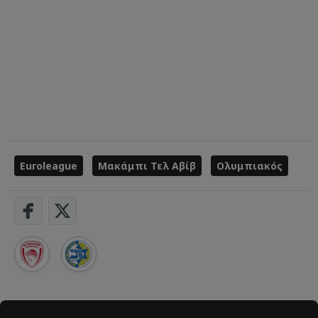
Euroleague
Μακάμπι Τελ Αβίβ
Ολυμπιακός