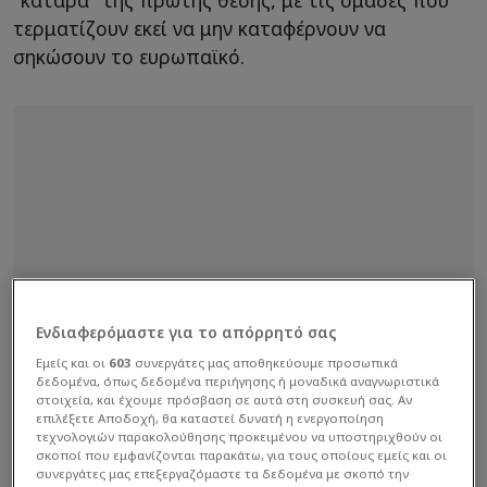
"κατάρα" της πρώτης θέσης, με τις ομάδες που
τερματίζουν εκεί να μην καταφέρνουν να
σηκώσουν το ευρωπαϊκό.
Ενδιαφερόμαστε για το απόρρητό σας
Εμείς και οι
603
συνεργάτες μας αποθηκεύουμε προσωπικά
δεδομένα, όπως δεδομένα περιήγησης ή μοναδικά αναγνωριστικά
στοιχεία, και έχουμε πρόσβαση σε αυτά στη συσκευή σας. Αν
επιλέξετε Αποδοχή, θα καταστεί δυνατή η ενεργοποίηση
τεχνολογιών παρακολούθησης προκειμένου να υποστηριχθούν οι
σκοποί που εμφανίζονται παρακάτω, για τους οποίους εμείς και οι
συνεργάτες μας επεξεργαζόμαστε τα δεδομένα με σκοπό την