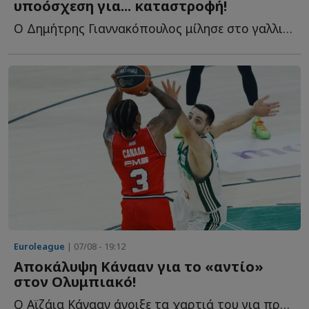
υποόσχεση για... καταστροφή!
Ο Δημήτρης Γιαννακόπουλος μίλησε στο γαλλικό κανάλι Eu...
Euroleague
| 07/08 - 19:12
Αποκάλυψη Κάνααν για το «αντίο»
στον Ολυμπιακό!
Ο Αϊζάια Κάνααν άνοιξε τα χαρτιά του για πρώτη φορά σ...