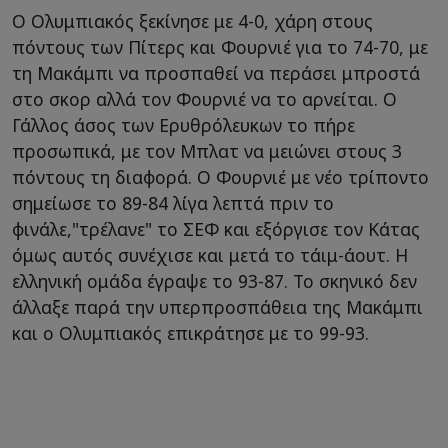
Ο Ολυμπιακός ξεκίνησε με 4-0, χάρη στους
πόντους των Πίτερς και Φουρνιέ για το 74-70, με
τη Μακάμπι να προσπαθεί να περάσει μπροστά
στο σκορ αλλά τον Φουρνιέ να το αρνείται. Ο
Γάλλος άσος των Ερυθρόλευκων το πήρε
προσωπικά, με τον Μπλατ να μειώνει στους 3
πόντους τη διαφορά. Ο Φουρνιέ με νέο τρίποντο
σημείωσε το 89-84 λίγα λεπτά πριν το
φινάλε,"τρέλανε" το ΣΕΦ και εξόργισε τον Κάτας
όμως αυτός συνέχισε και μετά το τάιμ-άουτ. Η
ελληνική ομάδα έγραψε το 93-87. Το σκηνικό δεν
άλλαξε παρά την υπερπροσπάθεια της Μακάμπι
και ο Ολυμπιακός επικράτησε με το 99-93.