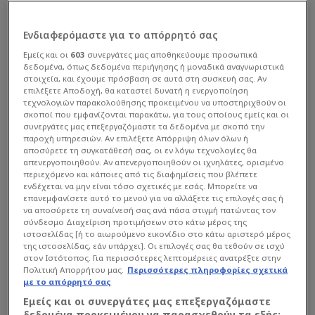
Ενδιαφερόμαστε για το απόρρητό σας
Εμείς και οι
603
συνεργάτες μας αποθηκεύουμε προσωπικά
δεδομένα, όπως δεδομένα περιήγησης ή μοναδικά αναγνωριστικά
στοιχεία, και έχουμε πρόσβαση σε αυτά στη συσκευή σας. Αν
επιλέξετε Αποδοχή, θα καταστεί δυνατή η ενεργοποίηση
τεχνολογιών παρακολούθησης προκειμένου να υποστηριχθούν οι
σκοποί που εμφανίζονται παρακάτω, για τους οποίους εμείς και οι
συνεργάτες μας επεξεργαζόμαστε τα δεδομένα με σκοπό την
παροχή υπηρεσιών. Αν επιλέξετε Απόρριψη όλων όλων ή
αποσύρετε τη συγκατάθεσή σας, οι εν λόγω τεχνολογίες θα
απενεργοποιηθούν. Αν απενεργοποιηθούν οι ιχνηλάτες, ορισμένο
περιεχόμενο και κάποιες από τις διαφημίσεις που βλέπετε
ενδέχεται να μην είναι τόσο σχετικές με εσάς. Μπορείτε να
επανεμφανίσετε αυτό το μενού για να αλλάξετε τις επιλογές σας ή
να αποσύρετε τη συναίνεσή σας ανά πάσα στιγμή πατώντας τον
σύνδεσμο Διαχείριση προτιμήσεων στο κάτω μέρος της
ιστοσελίδας [ή το αιωρούμενο εικονίδιο στο κάτω αριστερό μέρος
της ιστοσελίδας, εάν υπάρχει]. Οι επιλογές σας θα τεθούν σε ισχύ
στον Ιστότοπος. Για περισσότερες λεπτομέρειες ανατρέξτε στην
Πολιτική Απορρήτου μας.
Περισσότερες πληροφορίες σχετικά
με το απόρρητό σας
Εμείς και οι συνεργάτες μας επεξεργαζόμαστε
δεδομένα προκειμένου να παρασχεθούν τα εξής: