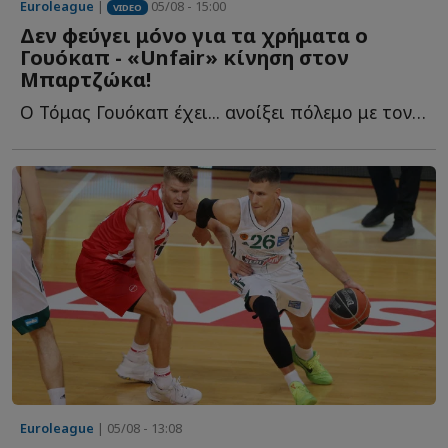
Euroleague
|
05/08 - 15:00
VIDEO
Δεν φεύγει μόνο για τα χρήματα ο
Γουόκαπ - «Unfair» κίνηση στον
Μπαρτζώκα!
Ο Τόμας Γουόκαπ έχει... ανοίξει πόλεμο με τον Ολυμπιακό κ...
Euroleague
| 05/08 - 13:08