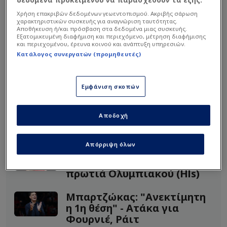
Χρήση επακριβών δεδομένων γεωεντοπισμού. Ακριβής σάρωση
χαρακτηριστικών συσκευής για αναγνώριση ταυτότητας.
Αποθήκευση ή/και πρόσβαση στα δεδομένα μιας συσκευής.
Εξατομικευμένη διαφήμιση και περιεχόμενο, μέτρηση διαφήμισης
και περιεχομένου, έρευνα κοινού και ανάπτυξη υπηρεσιών.
Κατάλογος συνεργατών (προμηθευτές)
Εμφάνιση σκοπών
Αποδοχή
Διαβάστε επίσης...
Απόρριψη όλων
Το σόου Φουρνιέ, η…
παραλίγο 100άρα και η
πρωτιά Ολυμπιακού (Ηls)
Μπαρτζώκας: "Ανεκτίμητη
η 1η θέση" - Ατάκα για
Φουρνιέ, Ράιτ