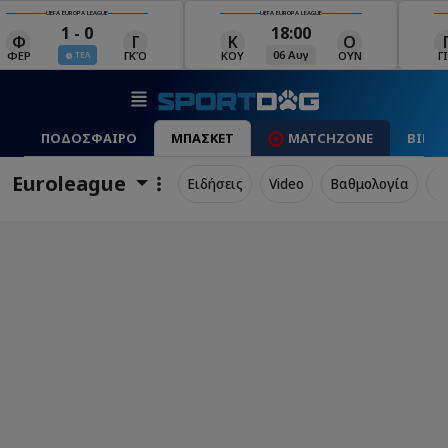
UEFA EUROPA LEAGUE
UEFA EUROPA LEAGUE
18:00
19:00
Κ
Ο
Γ
Ρ
Μ
06 Αυγ
06 Αυγ
ΚΟΥ
ΟΥΝ
ΓΙΑ
ΡΈΙ
ΜΑ
ΠΟΔΟΣΦΑΙΡΟ
ΜΠΑΣΚΕΤ
MATCHZONE
ΒΙΝΤ
Euroleague
Ειδήσεις
Video
Βαθμολογία
Π