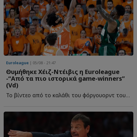
Euroleague
| 05/08 - 21:47
Θυμήθηκε Χέιζ-Ντέιβις η Euroleague
-“Από τα πιο ιστορικά game-winners”
(Vd)
To βίντεο από το καλάθι του φόργουορντ του Παναθηναϊκού, π...