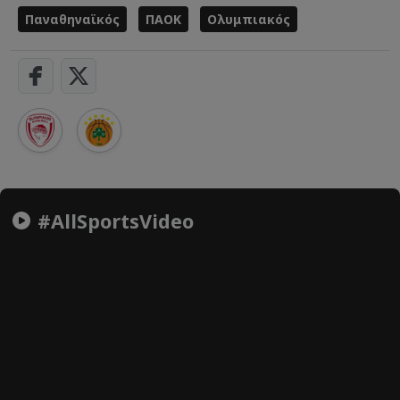
Παναθηναϊκός
ΠΑΟΚ
Ολυμπιακός
#AllSportsVideo