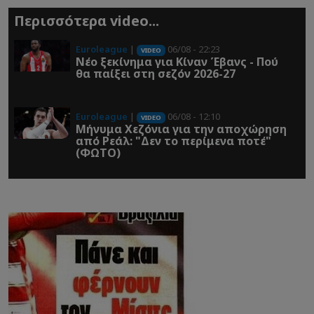
Περισσότερα video...
Euroleague
|
06/08 - 22:23
VIDEO
Νέο ξεκίνημα για Κίναν Έβανς - Πού
θα παίξει στη σεζόν 2026-27
Euroleague
|
06/08 - 12:10
VIDEO
Μήνυμα Χεζόνια για την αποχώρηση
από Ρεάλ: "Δεν το περίμενα ποτέ"
(ΦΩΤΟ)