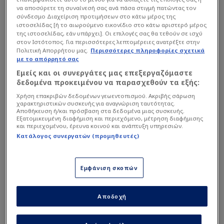
να αποσύρετε τη συναίνεσή σας ανά πάσα στιγμή πατώντας τον
σύνδεσμο Διαχείριση προτιμήσεων στο κάτω μέρος της
ιστοσελίδας [ή το αιωρούμενο εικονίδιο στο κάτω αριστερό μέρος
της ιστοσελίδας, εάν υπάρχει]. Οι επιλογές σας θα τεθούν σε ισχύ
στον Ιστότοπος. Για περισσότερες λεπτομέρειες ανατρέξτε στην
Πολιτική Απορρήτου μας.
Περισσότερες πληροφορίες σχετικά
με το απόρρητό σας
Εμείς και οι συνεργάτες μας επεξεργαζόμαστε
δεδομένα προκειμένου να παρασχεθούν τα εξής:
Χρήση επακριβών δεδομένων γεωεντοπισμού. Ακριβής σάρωση
χαρακτηριστικών συσκευής για αναγνώριση ταυτότητας.
Αποθήκευση ή/και πρόσβαση στα δεδομένα μιας συσκευής.
Εξατομικευμένη διαφήμιση και περιεχόμενο, μέτρηση διαφήμισης
"
Πάνε και φέρνουν τον... Μίσιτς
", αναφέρει το
και περιεχομένου, έρευνα κοινού και ανάπτυξη υπηρεσιών.
σημερινό, πρωτοσέλιδο ρεπορτάζ τής
Κατάλογος συνεργατών (προμηθευτές)
εφημερίδας Πρωταθλητής για το θέμα, που για
μια ακόμα μέρα επιμένει και κρατάει στην
Εμφάνιση σκοπών
επικαιρότητα το όνομα του Σέρβου άσου.
Αποδοχή
Διαβάστε επίσης...