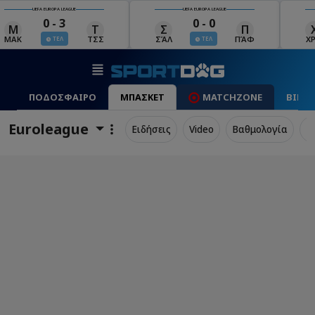
UEFA EUROPA LEAGUE
UEFA EUROPA LEAGUE
0 - 0
0 - 1
Σ
Π
Χ
Μ
Λ
ΣΆΛ
ΠΆΦ
ΧΡΆ
ΜΠΕ
ΛΊΝ
ΤΕΛ
ΤΕΛ
ΠΟΔΟΣΦΑΙΡΟ
ΜΠΑΣΚΕΤ
MATCHZONE
ΒΙΝΤ
Euroleague
Ειδήσεις
Video
Βαθμολογία
Π