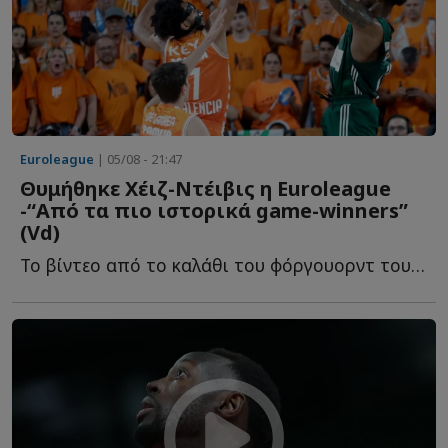
Euroleague
| 05/08 - 21:47
Θυμήθηκε Χέιζ-Ντέιβις η Euroleague
-“Από τα πιο ιστορικά game-winners”
(Vd)
To βίντεο από το καλάθι του φόργουορντ του Παναθηναϊκού, π...