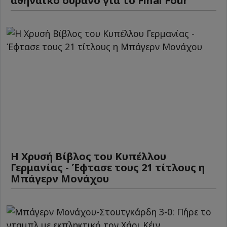
αθηναϊκό ουρανό για το Final Four
Η Χρυσή Βίβλος του Κυπέλλου
Γερμανίας - Έφτασε τους 21 τίτλους η
Μπάγερν Μονάχου