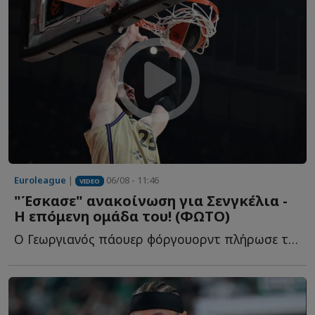
Euroleague
|
06/08 - 11:46
VIDEO
"Έσκασε" ανακοίνωση για Σενγκέλια -
Η επόμενη ομάδα του! (ΦΩΤΟ)
Ο Γεωργιανός πάουερ φόργουορντ πλήρωσε το buy out του σ...