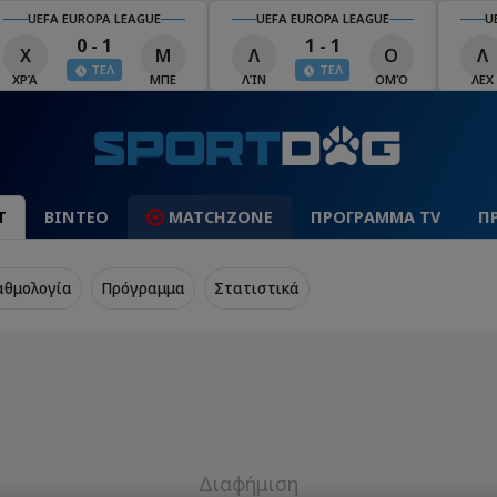
UEFA EUROPA LEAGUE
UEFA EUROPA LEAGUE
UEF
0 - 1
1 - 1
Χ
Μ
Λ
Ο
Λ
ΤΕΛ
ΤΕΛ
ΧΡΆ
ΜΠΕ
ΛΊΝ
ΟΜΌ
ΛΕΧ
Τ
ΒΙΝΤΕΟ
MATCHZONE
ΠΡΟΓΡΑΜΜΑ TV
Π
αθμολογία
Πρόγραμμα
Στατιστικά