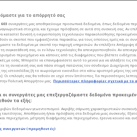
ρόμαστε για το απόρρητό σας
ι
603
συνεργάτες μας αποθηκεύουμε προσωπικά δεδομένα, όπως δεδομένα περ
ναγνωριστικά στοιχεία, και έχουμε πρόσβαση σε αυτά στη συσκευή σας. Αν επι
α καταστεί δυνατή η ενεργοποίηση τεχνολογιών παρακολούθησης προκειμένο
από συζύγους των
ούν οι σκοποί που εμφανίζονται παρακάτω, για τους οποίους εμείς και οι συν
μαστε τα δεδομένα με σκοπό την παροχή υπηρεσιών. Αν επιλέξετε Απόρριψη 
τη συγκατάθεσή σας, οι εν λόγω τεχνολογίες θα απενεργοποιηθούν. Αν απενερ
Ολυμπιακού-ΠΑΟ
 ορισμένο περιεχόμενο και κάποιες από τις διαφημίσεις που βλέπετε ενδέχεται 
κές με εσάς. Μπορείτε να επανεμφανίσετε αυτό το μενού για να αλλάξετε τις επ
τε τη συναίνεσή σας ανά πάσα στιγμή πατώντας τον σύνδεσμο Διαχείριση πρ
 της ιστοσελίδας [ή το αιωρούμενο εικονίδιο στο κάτω αριστερό μέρος της ισ
ι]. Οι επιλογές σας θα τεθούν σε ισχύ στον Ιστότοπος. Για περισσότερες λεπτο
στην Πολιτική Απορρήτου μας.
Περισσότερες πληροφορίες σχετικά με το 
06
Μπάσκετ
Euroleague
αι οι συνεργάτες μας επεξεργαζόμαστε δεδομένα προκειμέν
αξύ Ολυμπιακού και Παναθηναϊκού στο
θούν τα εξής:
ο, οι γυναίκες των παικτών βάζουν ένα
ριβών δεδομένων γεωεντοπισμού. Ακριβής σάρωση χαρακτηριστικών συσκευής
 ταυτότητας. Αποθήκευση ή/και πρόσβαση στα δεδομένα μιας συσκευής. Εξατ
και περιεχόμενο, μέτρηση διαφήμισης και περιεχομένου, έρευνα κοινού και αν
.
ς συνεργατών (προμηθευτές)