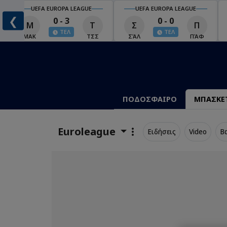
UEFA EUROPA LEAGUE
UEFA EUROPA LEAGUE
❮
0 - 3
0 - 0
Μ
Τ
Σ
Π
ΤΕΛ
ΤΕΛ
ΜΑΚ
ΤΣΣ
ΣΆΛ
ΠΆΦ
ΠΟΔΟΣΦΑΙΡΟ
ΜΠΑΣΚΕ
Euroleague
Ειδήσεις
Video
Β