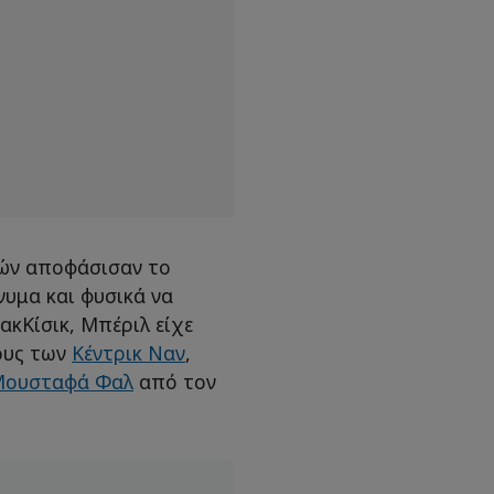
τών αποφάσισαν το
νυμα και φυσικά να
ακΚίσικ, Μπέριλ είχε
φους των
Κέντρικ Ναν
,
ουσταφά Φαλ
από τον