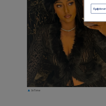
Εμφάνι
InTime