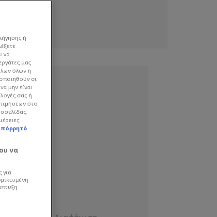
ιήγησης ή
λέξετε
υ να
εργάτες μας
όλων όλων ή
γοποιηθούν οι
να μην είναι
ιλογές σας ή
οτιμήσεων στο
τοσελίδας,
μέρειες
απόρρητό
ου να
 για
ομικευμένη
άπτυξη