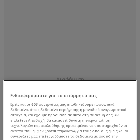
Ενδιαφερόμαστε για το απόρρητό σας
Εμείς και οι
603
συνεργάτες μας αποθηκεύουμε προσωπικά
δεδομένα, όπως δεδομένα περιήγησης ή μοναδικά αναγνωριστικά
στοιχεία, και έχουμε πρόσβαση σε αυτά στη συσκευή σας. Αν
επιλέξετε Αποδοχή, θα καταστεί δυνατή η ενεργοποίηση
τεχνολογιών παρακολούθησης προκειμένου να υποστηριχθούν οι
σκοποί που εμφανίζονται παρακάτω, για τους οποίους εμείς και οι
συνεργάτες μας επεξεργαζόμαστε τα δεδομένα με σκοπό την