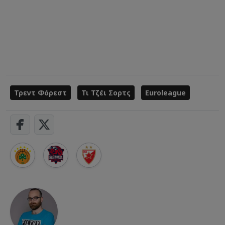
Τρεντ Φόρεστ
Τι Τζέι Σορτς
Euroleague