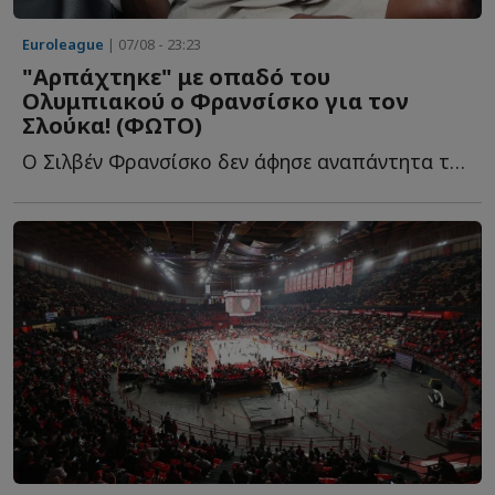
Euroleague
| 07/08 - 23:23
"Αρπάχτηκε" με οπαδό του
Ολυμπιακού ο Φρανσίσκο για τον
Σλούκα! (ΦΩΤΟ)
Ο Σιλβέν Φρανσίσκο δεν άφησε αναπάντητα τα όσα έγραψε φ...