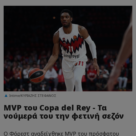
Intime/ΚΥΡΙΑΖΗΣ ΣΤΕΦΑΝΟΣ
MVP του Copa del Rey - Τα
νούμερά του την φετινή σεζόν
Ο Φόρεστ αναδείχθηκε MVP του πρόσφατου