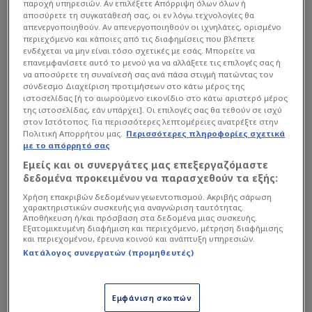
παροχή υπηρεσιών. Αν επιλέξετε Απόρριψη όλων όλων ή
αποσύρετε τη συγκατάθεσή σας, οι εν λόγω τεχνολογίες θα
απενεργοποιηθούν. Αν απενεργοποιηθούν οι ιχνηλάτες, ορισμένο
περιεχόμενο και κάποιες από τις διαφημίσεις που βλέπετε
ενδέχεται να μην είναι τόσο σχετικές με εσάς. Μπορείτε να
επανεμφανίσετε αυτό το μενού για να αλλάξετε τις επιλογές σας ή
να αποσύρετε τη συναίνεσή σας ανά πάσα στιγμή πατώντας τον
σύνδεσμο Διαχείριση προτιμήσεων στο κάτω μέρος της
Σύμφωνα με το "encestando.es", το Τριφύλλι
ιστοσελίδας [ή το αιωρούμενο εικονίδιο στο κάτω αριστερό μέρος
της ιστοσελίδας, εάν υπάρχει]. Οι επιλογές σας θα τεθούν σε ισχύ
έχει ψηλά στην λίστα του τον 27χρονο
στον Ιστότοπος. Για περισσότερες λεπτομέρειες ανατρέξτε στην
Αμερικανό πόιντ γκαρντ της
Μπασκόνια
, αλλά
Πολιτική Απορρήτου μας.
Περισσότερες πληροφορίες σχετικά
με το απόρρητό σας
δεν είναι η μόνη ομάδα που καλοβλέπει την
Εμείς και οι συνεργάτες μας επεξεργαζόμαστε
περίπτωσή του, αφού τόσο ο
Ερυθρός
δεδομένα προκειμένου να παρασχεθούν τα εξής:
Αστέρας
, όσο και οι Μπαρτσελόνα, Βαλένθια
Χρήση επακριβών δεδομένων γεωεντοπισμού. Ακριβής σάρωση
τον έχουν στο "στόχαστρό" τους.
χαρακτηριστικών συσκευής για αναγνώριση ταυτότητας.
Αποθήκευση ή/και πρόσβαση στα δεδομένα μιας συσκευής.
Εξατομικευμένη διαφήμιση και περιεχόμενο, μέτρηση διαφήμισης
και περιεχομένου, έρευνα κοινού και ανάπτυξη υπηρεσιών.
Διαβάστε επίσης...
Κατάλογος συνεργατών (προμηθευτές)
Σλούκας Νο2: Σε 3+2
παίκτες Ολυμπιακού έδωσε
Εμφάνιση σκοπών
μία περιουσία ο