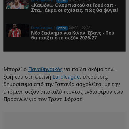
Euroleague
|
07/08 - 15:01
VIDEO
«Καψόνι» Ολυμπιακού σε Γουόκαπ -
Στα... άκρα οι σχέσεις, πώς θα φύγει!
Euroleague
|
06/08 - 22:23
VIDEO
Νέο ξεκίνημα για Κίναν Έβανς - Πού
θα παίξει στη σεζόν 2026-27
Μπορεί ο
Παναθηναϊκός
να παίζει ακόμα την...
ζωή του στη φετινή
Euroleague
, εντούτοις,
δημοσίευμα από την Ισπανία ασχολείται με την
επόμενη σεζόν αποκαλύπτοντας ενδιαφέρον των
Πράσινων για τον Τρεντ Φόρεστ.