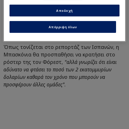
Γιαννακόπουλος
"Άλλαξαν τα δεδομένα για
Αποδοχή
Λεσόρ στον Παναθηναϊκό,
δεν ισχύουν όσα ήξερε..."!
Απόρριψη όλων
Όπως τονίζεται στο ρεπορτάζ των Ισπανών, η
Μπασκόνια θα προσπαθήσει να κρατήσει στο
ρόστερ της τον Φόρεστ,
"αλλά γνωρίζει ότι είναι
αδύνατο να φτάσει το ποσό των 2 εκατομμυρίων
δολαρίων καθαρά τον χρόνο που μπορούν να
προσφέρουν άλλες ομάδες".