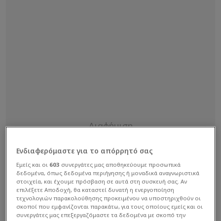
Ενδιαφερόμαστε για το απόρρητό σας
Εμείς και οι
603
συνεργάτες μας αποθηκεύουμε προσωπικά
δεδομένα, όπως δεδομένα περιήγησης ή μοναδικά αναγνωριστικά
στοιχεία, και έχουμε πρόσβαση σε αυτά στη συσκευή σας. Αν
επιλέξετε Αποδοχή, θα καταστεί δυνατή η ενεργοποίηση
τεχνολογιών παρακολούθησης προκειμένου να υποστηριχθούν οι
σκοποί που εμφανίζονται παρακάτω, για τους οποίους εμείς και οι
συνεργάτες μας επεξεργαζόμαστε τα δεδομένα με σκοπό την