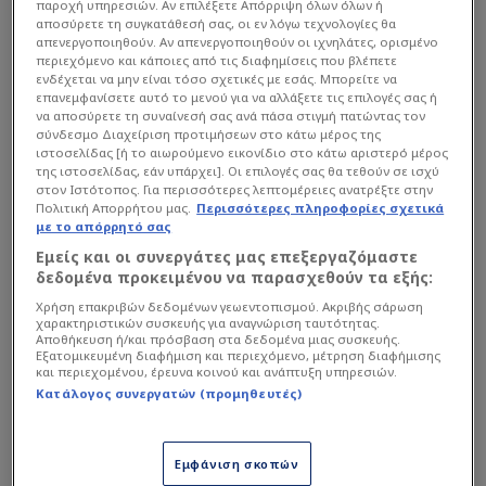
παροχή υπηρεσιών. Αν επιλέξετε Απόρριψη όλων όλων ή
αποσύρετε τη συγκατάθεσή σας, οι εν λόγω τεχνολογίες θα
απενεργοποιηθούν. Αν απενεργοποιηθούν οι ιχνηλάτες, ορισμένο
περιεχόμενο και κάποιες από τις διαφημίσεις που βλέπετε
ενδέχεται να μην είναι τόσο σχετικές με εσάς. Μπορείτε να
επανεμφανίσετε αυτό το μενού για να αλλάξετε τις επιλογές σας ή
να αποσύρετε τη συναίνεσή σας ανά πάσα στιγμή πατώντας τον
σύνδεσμο Διαχείριση προτιμήσεων στο κάτω μέρος της
Οι Πειραιώτες αγγίζουν πλέον την πρώτη θέση
ιστοσελίδας [ή το αιωρούμενο εικονίδιο στο κάτω αριστερό μέρος
της ιστοσελίδας, εάν υπάρχει]. Οι επιλογές σας θα τεθούν σε ισχύ
της κανονικής περιόδου, την οποία μπορούν να
στον Ιστότοπος. Για περισσότερες λεπτομέρειες ανατρέξτε στην
κλειδώσουν απόψε κιόλας, αν ο
Παναθηναϊκός
Πολιτική Απορρήτου μας.
Περισσότερες πληροφορίες σχετικά
με το απόρρητό σας
νικήσει στη Βαλένθια, ενώ την ίδια στιγμή...
Εμείς και οι συνεργάτες μας επεξεργαζόμαστε
βοήθησαν το Τριφύλλι να μπορεί να πιάσει τους
δεδομένα προκειμένου να παρασχεθούν τα εξής:
Ισραηλινούς αν νικήσει στην Ισπανία σε λίγη ώρα!
Χρήση επακριβών δεδομένων γεωεντοπισμού. Ακριβής σάρωση
χαρακτηριστικών συσκευής για αναγνώριση ταυτότητας.
Αποθήκευση ή/και πρόσβαση στα δεδομένα μιας συσκευής.
Σε περίπτωση νίκης της Βαλένθια, ο Ολυμπιακός
Εξατομικευμένη διαφήμιση και περιεχόμενο, μέτρηση διαφήμισης
και περιεχομένου, έρευνα κοινού και ανάπτυξη υπηρεσιών.
θα θέλει είτε νίκη επί της Αρμάνι Μιλάνο, είτε
Κατάλογος συνεργατών (προμηθευτές)
ήττα της Βαλένθια σε περίπτωση που εκείνος
λυγίσει από τους Ιταλούς στο γήπεδό του.
Εμφάνιση σκοπών