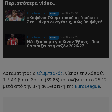
Περισσότερα video...
Euroleague
|
07/08 - 15:01
VIDEO
«Καψόνι» Ολυμπιακού σε Γουόκαπ -
Στα... άκρα οι σχέσεις, πώς θα φύγει!
Euroleague
|
06/08 - 22:23
VIDEO
Νέο ξεκίνημα για Κίναν Έβανς - Πού
θα παίξει στη σεζόν 2026-27
Ασταμάτητος ο
Ολυμπιακός
, νίκησε την Χάποελ
Τελ Αβίβ στη Σόφια (89-85) και ανέβηκε στο 25-12
μετά από την 37η αγωνιστική της
EuroLeague
.