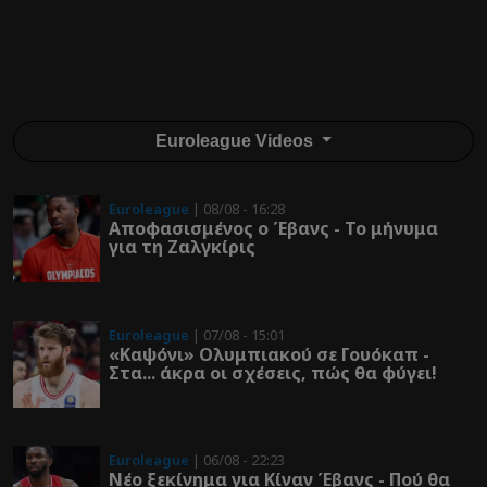
Euroleague Videos
Euroleague
| 08/08 - 16:28
Αποφασισμένος ο Έβανς - Το μήνυμα
για τη Ζαλγκίρις
Euroleague
| 07/08 - 15:01
«Καψόνι» Ολυμπιακού σε Γουόκαπ -
Στα... άκρα οι σχέσεις, πώς θα φύγει!
Euroleague
| 06/08 - 22:23
Νέο ξεκίνημα για Κίναν Έβανς - Πού θα