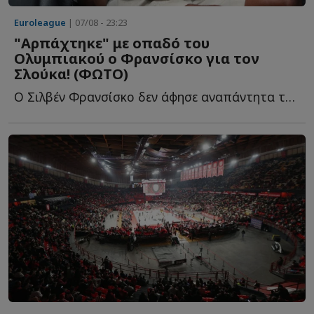
Euroleague
| 07/08 - 23:23
"Αρπάχτηκε" με οπαδό του
Ολυμπιακού ο Φρανσίσκο για τον
Σλούκα! (ΦΩΤΟ)
Ο Σιλβέν Φρανσίσκο δεν άφησε αναπάντητα τα όσα έγραψε φ...