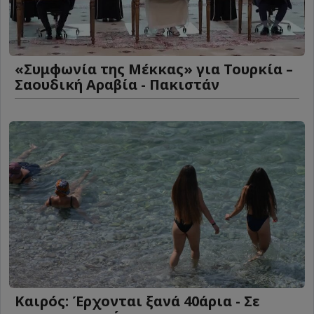
«Συμφωνία της Μέκκας» για Τουρκία –
Σαουδική Αραβία - Πακιστάν
Καιρός: Έρχονται ξανά 40άρια - Σε