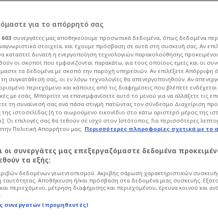
πλόκο» Ολυμπιακού
ρόμαστε για το απόρρητό σας
ι
603
συνεργάτες μας αποθηκεύουμε προσωπικά δεδομένα, όπως δεδομένα περ
ού στο NBA Europe!
ναγνωριστικά στοιχεία, και έχουμε πρόσβαση σε αυτά στη συσκευή σας. Αν επι
α καταστεί δυνατή η ενεργοποίηση τεχνολογιών παρακολούθησης προκειμένο
ούν οι σκοποί που εμφανίζονται παρακάτω, για τους οποίους εμείς και οι συν
μαστε τα δεδομένα με σκοπό την παροχή υπηρεσιών. Αν επιλέξετε Απόρριψη 
Μπάσκετ
Euroleague
τη συγκατάθεσή σας, οι εν λόγω τεχνολογίες θα απενεργοποιηθούν. Αν απενερ
 ορισμένο περιεχόμενο και κάποιες από τις διαφημίσεις που βλέπετε ενδέχεται 
σίευμα του Bloomberg, το οποίο
κές με εσάς. Μπορείτε να επανεμφανίσετε αυτό το μενού για να αλλάξετε τις επ
τε τη συναίνεσή σας ανά πάσα στιγμή πατώντας τον σύνδεσμο Διαχείριση πρ
ι μεγάλοι σύλλογοι της Ευρώπης δεν
 της ιστοσελίδας [ή το αιωρούμενο εικονίδιο στο κάτω αριστερό μέρος της ισ
«ναι» χωρίς εγγυήσεις, εκφράζοντας
ι]. Οι επιλογές σας θα τεθούν σε ισχύ στον Ιστότοπος. Για περισσότερες λεπτο
μενους οικονομικούς όρους.
στην Πολιτική Απορρήτου μας.
Περισσότερες πληροφορίες σχετικά με το 
αι οι συνεργάτες μας επεξεργαζόμαστε δεδομένα προκειμέν
θούν τα εξής:
ριβών δεδομένων γεωεντοπισμού. Ακριβής σάρωση χαρακτηριστικών συσκευής
 ταυτότητας. Αποθήκευση ή/και πρόσβαση στα δεδομένα μιας συσκευής. Εξατ
και περιεχόμενο, μέτρηση διαφήμισης και περιεχομένου, έρευνα κοινού και αν
.
ς συνεργατών (προμηθευτές)