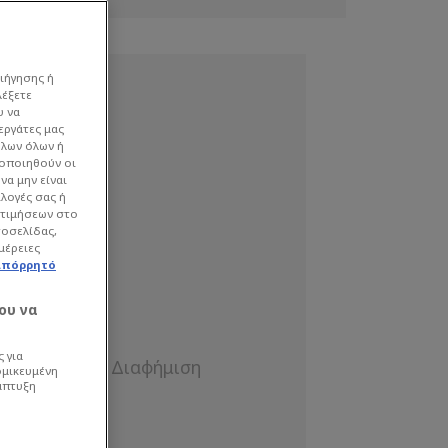
ιήγησης ή
λέξετε
υ να
εργάτες μας
όλων όλων ή
γοποιηθούν οι
να μην είναι
ιλογές σας ή
οτιμήσεων στο
τοσελίδας,
μέρειες
απόρρητό
ου να
 για
ομικευμένη
άπτυξη