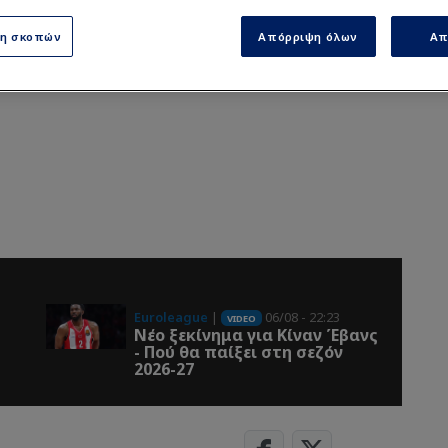
ση σκοπών
Απόρριψη όλων
Απ
Euroleague
|
06/08 - 22:23
VIDEO
Νέο ξεκίνημα για Κίναν Έβανς
- Πού θα παίξει στη σεζόν
2026-27