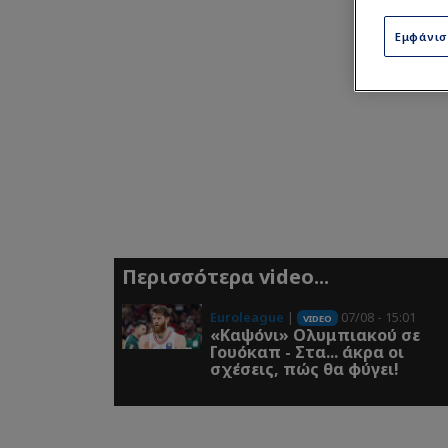
Εμφάνι
Περισσότερα video...
Euroleague
|
07/08 - 15:01
VIDEO
«Καψόνι» Ολυμπιακού σε
Γουόκαπ - Στα... άκρα οι
σχέσεις, πώς θα φύγει!