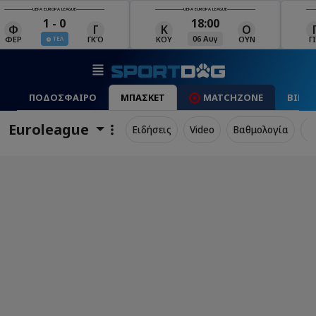
UEFA EUROPA LEAGUE
UEFA EUROPA LEAGUE
18:00
19:00
Κ
Ο
Γ
Ρ
Μ
06 Αυγ
06 Αυγ
ΚΟΥ
ΟΥΝ
ΓΙΑ
ΡΈΙ
ΜΑ
ΠΟΔΟΣΦΑΙΡΟ
ΜΠΑΣΚΕΤ
MATCHZONE
ΒΙΝΤ
Euroleague
Ειδήσεις
Video
Βαθμολογία
Π