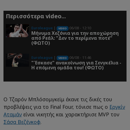
Περισσότερα video...
Euroleague
|
06/08 - 12:10
VIDEO
Μήνυμα Χεζόνια για την αποχώρηση
από Ρεάλ: "Δεν το περίμενα ποτέ"
(ΦΩΤΟ)
Euroleague
|
06/08 - 11:46
VIDEO
"Έσκασε" ανακοίνωση για Σενγκέλια -
Η επόμενη ομάδα του! (ΦΩΤΟ)
Ο Τζαρόν Μπλόσομγκεϊμ έκανε τις δικές του
προβλέψεις για το Final Four, τόνισε πως ο
Εργκίν
Αταμάν
είναι νικητής και χαρακτήρισε MVP τον
Σάσα Βεζένκοφ
.