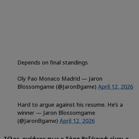
Depends on final standings
Oly Pao Monaco Madrid — Jaron
Blossomgame (@JaronBgame)
April 12, 2026
Hard to argue against his resume. He’s a
winner — Jaron Blossomgame
(@JaronBgame)
April 12, 2026
Τέλος, ανέφερε πως ο Σάσα Βεζένκοφ είναι ο