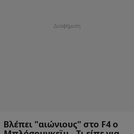
Βλέπει "αιώνιους" στο F4 ο
Μπλόσομγκεϊμ - Τι είπε για