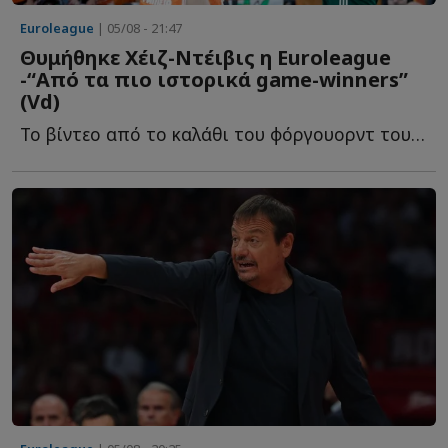
Euroleague
| 05/08 - 21:47
Θυμήθηκε Χέιζ-Ντέιβις η Euroleague
-“Από τα πιο ιστορικά game-winners”
(Vd)
To βίντεο από το καλάθι του φόργουορντ του Παναθηναϊκού, π...