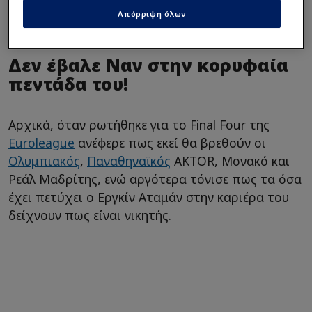
για Μοντέρο - Αφήνει τον
Απόρριψη όλων
Φρανσίσκο, βρήκε… σουτέρ!
Δεν έβαλε Ναν στην κορυφαία
πεντάδα του!
Αρχικά, όταν ρωτήθηκε για το Final Four της
Euroleague
ανέφερε πως εκεί θα βρεθούν οι
Ολυμπιακός
,
Παναθηναϊκός
AKTOR, Μονακό και
Ρεάλ Μαδρίτης, ενώ αργότερα τόνισε πως τα όσα
έχει πετύχει ο Εργκίν Αταμάν στην καριέρα του
δείχνουν πως είναι νικητής.