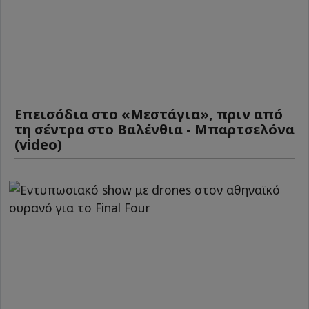
Επεισόδια στο «Μεστάγια», πριν από
τη σέντρα στο Βαλένθια - Μπαρτσελόνα
(video)