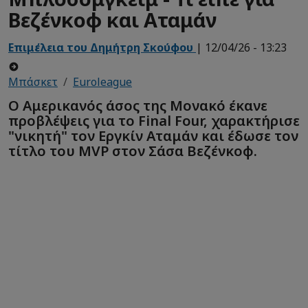
Βεζένκοφ και Αταμάν
Επιμέλεια του Δημήτρη Σκούφου
| 12/04/26 - 13:23
Μπάσκετ
Euroleague
Ο Αμερικανός άσος της Μονακό έκανε
προβλέψεις για το Final Four, χαρακτήρισε
"νικητή" τον Εργκίν Αταμάν και έδωσε τον
τίτλο του MVP στον Σάσα Βεζένκοφ.