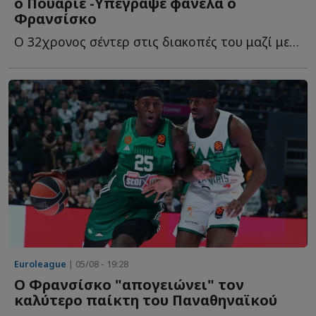
ο Πουαριέ -Υπέγραψε φανέλα ο
Φρανσίσκo
Ο 32χρονος σέντερ στις διακοπές του μαζί με τους συμπατριώτες τ...
Euroleague
| 05/08 - 19:28
Ο Φρανσίσκο "απογειώνει" τον
καλύτερο παίκτη του Παναθηναϊκού