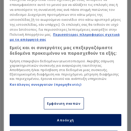
επανεμφανίσετε αυτό το μενού για να αλλάξετε τις επιλογές σας ή
να αποσύρετε τη συναίνεσή σας ανά πάσα στιγμή πατώντας τον
σύνδεσμο Διαχείριση προτιμήσεων στο κάτω μέρος της
ιστοσελίδας [ή το αιωρούμενο εικονίδιο στο κάτω αριστερό μέρος
της ιστοσελίδας, εάν υπάρχει]. Οι επιλογές σας θα τεθούν σε ισχύ
στον Ιστότοπος. Για περισσότερες λεπτομέρειες ανατρέξτε στην
Πολιτική Απορρήτου μας.
Περισσότερες πληροφορίες σχετικά
με το απόρρητό σας
Εμείς και οι συνεργάτες μας επεξεργαζόμαστε
δεδομένα προκειμένου να παρασχεθούν τα εξής:
Χρήση επακριβών δεδομένων γεωεντοπισμού. Ακριβής σάρωση
Ο φόργουορντ της
Μονακό
έκανε Q&A στο Χ και
χαρακτηριστικών συσκευής για αναγνώριση ταυτότητας.
απάντησε σε ερωτήσεις που του έκανε ο κόσμος.
Αποθήκευση ή/και πρόσβαση στα δεδομένα μιας συσκευής.
Εξατομικευμένη διαφήμιση και περιεχόμενο, μέτρηση διαφήμισης
και περιεχομένου, έρευνα κοινού και ανάπτυξη υπηρεσιών.
Κατάλογος συνεργατών (προμηθευτές)
Διαβάστε επίσης...
Φέρνει ψηλό για
Εμφάνιση σκοπών
Ολυμπιακό άμεσα ο ΠΑΟ - Ο
NBA Legend και η έκπληξη
με Σισέ
Αποδοχή
«Τρέλα» στον Ολυμπιακό