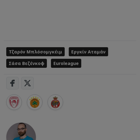
Τζαρόν Μπλόσομγκέιμ
Εργκίν Αταμάν
Σάσα Βεζένκοφ
Euroleague