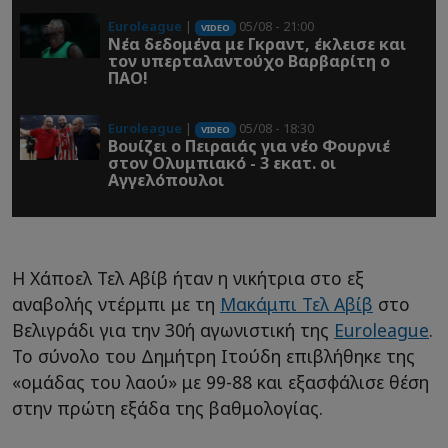
Euroleague
|
05/08 - 21:00
VIDEO
Νέα δεδομένα με Γκραντ, έκλεισε και
τον υπερταλαντούχο Βαρβαρίτη ο
ΠΑΟ!
Euroleague
|
05/08 - 18:30
VIDEO
Βουίζει ο Πειραιάς για νέο Φουρνιέ
στον Ολυμπιακό - 3 εκατ. οι
Αγγελόπουλοι
Η Χάποελ Τελ Αβίβ ήταν η νικήτρια στο εξ
αναβολής ντέρμπι με τη
Μακάμπι Τελ Αβίβ
στο
Βελιγράδι για την 30ή αγωνιστική της
Euroleague
.
Το σύνολο του Δημήτρη Ιτούδη επιβλήθηκε της
«ομάδας του λαού» με 99-88 και εξασφάλισε θέση
στην πρώτη εξάδα της βαθμολογίας.