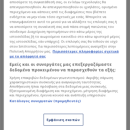
αποσύρετε τη συγκατάθεσή σας, οι εν λόγω τεχνολογίες θα
απενεργοποιηθούν. Αν απενεργοποιηθούν οι ιχνηλάτες, ορισμένο
περιεχόμενο και κάποιες από τις διαφημίσεις που βλέπετε
ενδέχεται να μην είναι τόσο σχετικές με εσάς. Μπορείτε να
επανεμφανίσετε αυτό το μενού για να αλλάξετε τις επιλογές σας ή
να αποσύρετε τη συναίνεσή σας ανά πάσα στιγμή πατώντας τον
σύνδεσμο Διαχείριση προτιμήσεων στο κάτω μέρος της
ιστοσελίδας [ή το αιωρούμενο εικονίδιο στο κάτω αριστερό μέρος
της ιστοσελίδας, εάν υπάρχει]. Οι επιλογές σας θα τεθούν σε ισχύ
στον Ιστότοπος. Για περισσότερες λεπτομέρειες ανατρέξτε στην
Πολιτική Απορρήτου μας.
Περισσότερες πληροφορίες σχετικά
με το απόρρητό σας
Μετά το αποτέλεσμα αυτό, η Χάποελ, η οποία
Εμείς και οι συνεργάτες μας επεξεργαζόμαστε
μετέχει για πρώτη φορά στην κορυφαία
δεδομένα προκειμένου να παρασχεθούν τα εξής:
ευρωπαϊκή διασυλλογική διοργάνωση, έχει την
Χρήση επακριβών δεδομένων γεωεντοπισμού. Ακριβής σάρωση
ευκαιρία να τερματίσει στην πρώτη τετράδα και
χαρακτηριστικών συσκευής για αναγνώριση ταυτότητας.
Αποθήκευση ή/και πρόσβαση στα δεδομένα μιας συσκευής.
να εξασφαλίσει το πλεονέκτημα έδρας στα πλέι
Εξατομικευμένη διαφήμιση και περιεχόμενο, μέτρηση διαφήμισης
οφ, εφόσον νικήσει την Παρασκευή (17/4) τη
και περιεχομένου, έρευνα κοινού και ανάπτυξη υπηρεσιών.
Κατάλογος συνεργατών (προμηθευτές)
Μονακό
στο Πριγκιπάτο.
Εμφάνιση σκοπών
Διαβάστε επίσης...