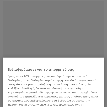
Ενδιαφερόμαστε για το απόρρητό σας
Εμείς και οι
603
συνεργάτες μας αποθηκεύουμε προσωπικά
δεδομένα, όπως δεδομένα περιήγησης ή μοναδικά αναγνωριστικά
στοιχεία, και έχουμε πρόσβαση σε αυτά στη συσκευή σας. Αν
επιλέξετε Αποδοχή, θα καταστεί δυνατή η ενεργοποίηση
τεχνολογιών παρακολούθησης προκειμένου να υποστηριχθούν οι
σκοποί που εμφανίζονται παρακάτω, για τους οποίους εμείς και οι
συνεργάτες μας επεξεργαζόμαστε τα δεδομένα με σκοπό την
παροχή υπηρεσιών. Αν επιλέξετε Απόρριψη όλων όλων ή