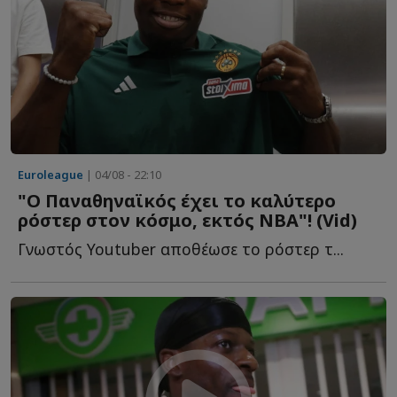
Euroleague
| 04/08 - 22:10
"Ο Παναθηναϊκός έχει το καλύτερο
ρόστερ στον κόσμο, εκτός ΝΒΑ"! (Vid)
Γνωστός Youtuber αποθέωσε το ρόστερ τ...