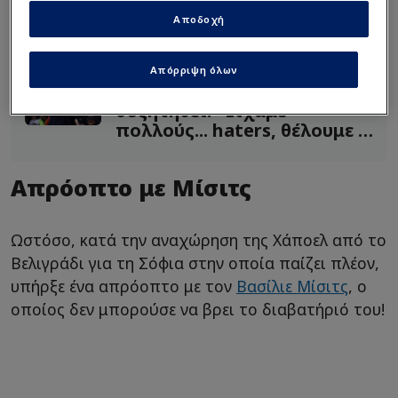
Γιανάι «on fire»: Οι ατάκες
Αποδοχή
για τους «αιώνιους» και τα
5 κιλά του Μίσιτς!
Απόρριψη όλων
Ατακά Ιτούδη που θα
συζητηθεί: "Είχαμε
πολλούς... haters, θέλουμε &
άλλους"
Απρόοπτο με Μίσιτς
Ωστόσο, κατά την αναχώρηση της Χάποελ από το
Βελιγράδι για τη Σόφια στην οποία παίζει πλέον,
υπήρξε ένα απρόοπτο με τον
Βασίλιε Μίσιτς
, ο
οποίος δεν μπορούσε να βρει το διαβατήριό του!