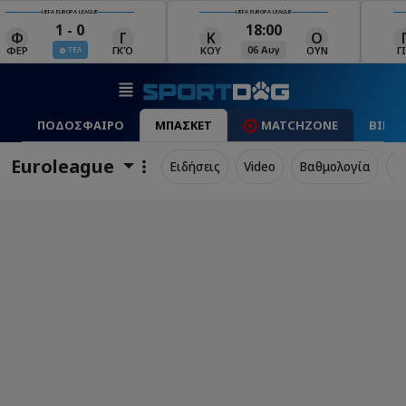
UEFA EUROPA LEAGUE
UEFA EUROPA LEAGUE
18:00
19:00
Κ
Ο
Γ
Ρ
Μ
06 Αυγ
06 Αυγ
ΚΟΥ
ΟΥΝ
ΓΙΑ
ΡΈΙ
ΜΑ
ΠΟΔΟΣΦΑΙΡΟ
ΜΠΑΣΚΕΤ
MATCHZONE
ΒΙΝΤ
Euroleague
Ειδήσεις
Video
Βαθμολογία
Π