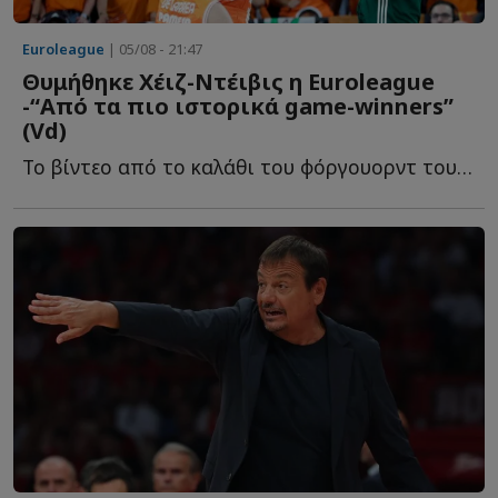
Euroleague
| 05/08 - 21:47
Θυμήθηκε Χέιζ-Ντέιβις η Euroleague
-“Από τα πιο ιστορικά game-winners”
(Vd)
To βίντεο από το καλάθι του φόργουορντ του Παναθηναϊκού, π...