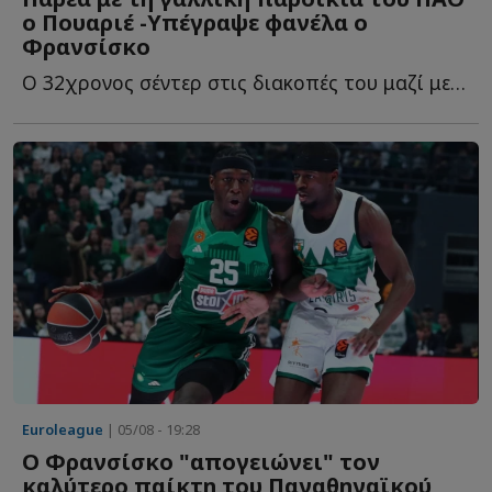
ο Πουαριέ -Υπέγραψε φανέλα ο
Φρανσίσκo
Ο 32χρονος σέντερ στις διακοπές του μαζί με τους συμπατριώτες τ...
Euroleague
| 05/08 - 19:28
Ο Φρανσίσκο "απογειώνει" τον
καλύτερο παίκτη του Παναθηναϊκού