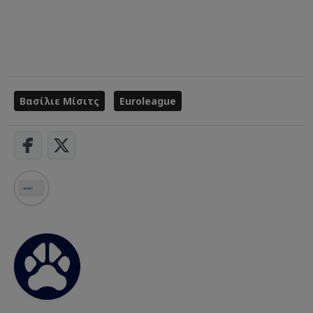
Βασίλιε Μίσιτς
Euroleague