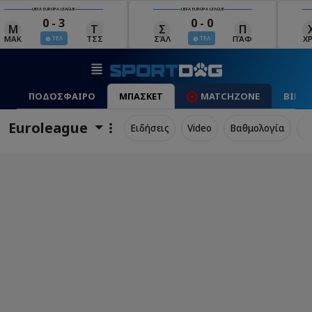
UEFA EUROPA LEAGUE
UEFA EUROPA LEAGUE
0 - 0
0 - 1
Σ
Π
Χ
Μ
Λ
ΣΆΛ
ΠΆΦ
ΧΡΆ
ΜΠΕ
ΛΊΝ
ΤΕΛ
ΤΕΛ
ΠΟΔΟΣΦΑΙΡΟ
ΜΠΑΣΚΕΤ
MATCHZONE
ΒΙΝΤ
Euroleague
Ειδήσεις
Video
Βαθμολογία
Π