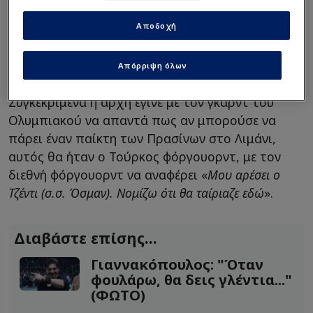
Intime
Αποδοχή
Απαντήσεις από Ντόρσεϊ,
Όσμαν
Απόρριψη όλων
Συγκεκριμένα η αρχή έγινε με τον γκαρντ του
Ολυμπιακού να απαντά πως αν μπορούσε να
πάρει έναν παίκτη των Πρασίνων στο Λιμάνι,
αυτός θα ήταν ο Τούρκος φόργουορντ, με τον
διεθνή φόργουορντ να αναφέρει «
Μου αρέσει ο
Τζέντι (σ.σ. Όσμαν). Νομίζω ότι θα ταίριαζε εδώ
».
Διαβάστε επίσης...
Γιαννακόπουλος: "Όταν
φουλάρω, θα δεις γλέντια..."
(ΦΩΤΟ)