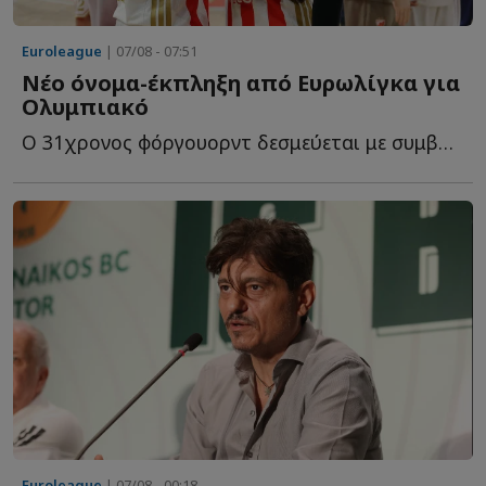
Euroleague
| 07/08 - 07:51
Νέο όνομα-έκπληξη από Ευρωλίγκα για
Ολυμπιακό
O 31χρονος φόργουορντ δεσμεύεται με συμβόλαιο για ακόμη έ...
Euroleague
| 07/08 - 00:18