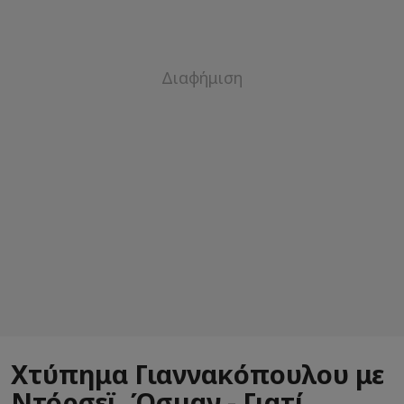
Χτύπημα Γιαννακόπουλου με
Ντόρσεϊ, Όσμαν - Γιατί