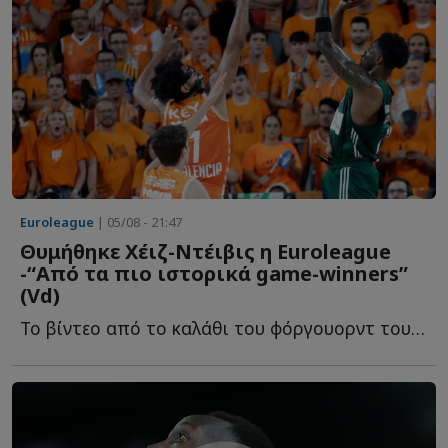
Euroleague
| 05/08 - 21:47
Θυμήθηκε Χέιζ-Ντέιβις η Euroleague
-“Από τα πιο ιστορικά game-winners”
(Vd)
To βίντεο από το καλάθι του φόργουορντ του Παναθηναϊκού, π...