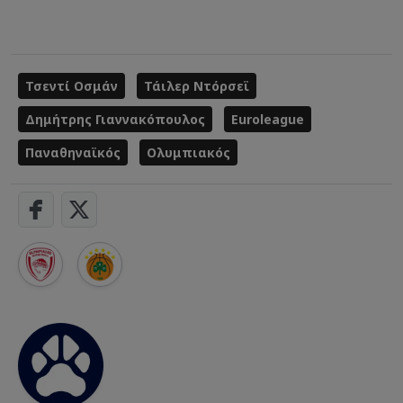
Τσεντί Οσμάν
Τάιλερ Ντόρσεϊ
Δημήτρης Γιαννακόπουλος
Euroleague
Παναθηναϊκός
Ολυμπιακός