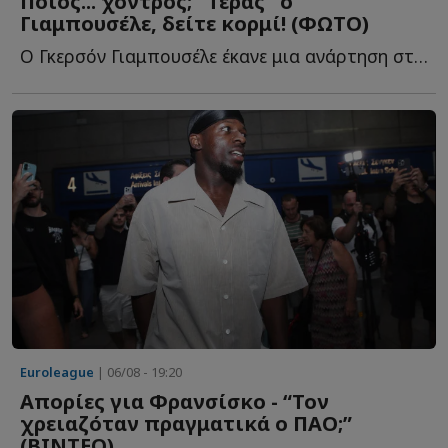
Ποιος... χοντρός; "Τέρας" ο
Γιαμπουσέλε, δείτε κορμί! (ΦΩΤΟ)
Ο Γκερσόν Γιαμπουσέλε έκανε μια ανάρτηση στα social media, κ...
Euroleague
| 06/08 - 19:20
Απορίες για Φρανσίσκο - “Τον
χρειαζόταν πραγματικά ο ΠΑΟ;”
(ΒΙΝΤΕΟ)