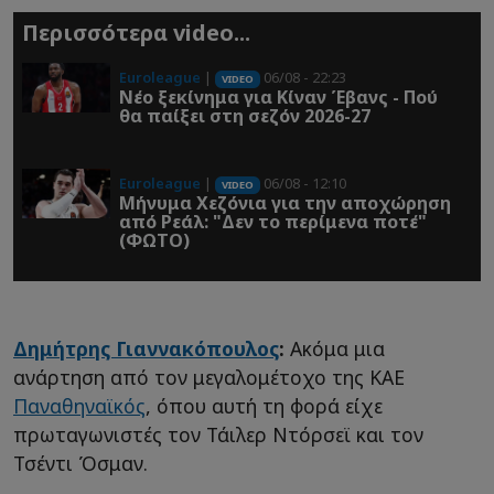
Περισσότερα video...
Euroleague
|
06/08 - 22:23
VIDEO
Νέο ξεκίνημα για Κίναν Έβανς - Πού
θα παίξει στη σεζόν 2026-27
Euroleague
|
06/08 - 12:10
VIDEO
Μήνυμα Χεζόνια για την αποχώρηση
από Ρεάλ: "Δεν το περίμενα ποτέ"
(ΦΩΤΟ)
Δημήτρης Γιαννακόπουλος
:
Ακόμα μια
ανάρτηση από τον μεγαλομέτοχο της ΚΑΕ
Παναθηναϊκός
, όπου αυτή τη φορά είχε
πρωταγωνιστές τον Τάιλερ Ντόρσεϊ και τον
Τσέντι Όσμαν.