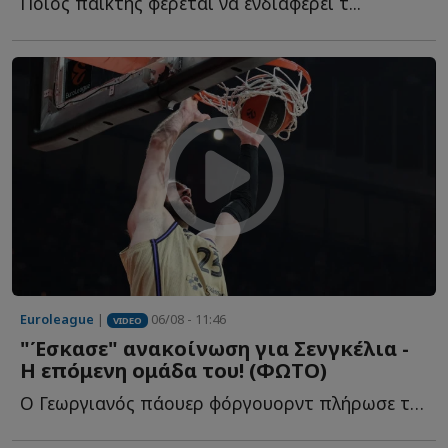
Ποιος παίκτης φέρεται να ενδιαφέρει τ...
Euroleague
|
06/08 - 11:46
VIDEO
"Έσκασε" ανακοίνωση για Σενγκέλια -
Η επόμενη ομάδα του! (ΦΩΤΟ)
Ο Γεωργιανός πάουερ φόργουορντ πλήρωσε το buy out του σ...