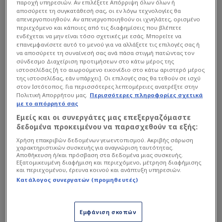
παροχή υπηρεσιών. Αν επιλέξετε Απόρριψη όλων όλων ή
αποσύρετε τη συγκατάθεσή σας, οι εν λόγω τεχνολογίες θα
απενεργοποιηθούν. Αν απενεργοποιηθούν οι ιχνηλάτες, ορισμένο
περιεχόμενο και κάποιες από τις διαφημίσεις που βλέπετε
ενδέχεται να μην είναι τόσο σχετικές με εσάς. Μπορείτε να
επανεμφανίσετε αυτό το μενού για να αλλάξετε τις επιλογές σας ή
να αποσύρετε τη συναίνεσή σας ανά πάσα στιγμή πατώντας τον
σύνδεσμο Διαχείριση προτιμήσεων στο κάτω μέρος της
ιστοσελίδας [ή το αιωρούμενο εικονίδιο στο κάτω αριστερό μέρος
της ιστοσελίδας, εάν υπάρχει]. Οι επιλογές σας θα τεθούν σε ισχύ
στον Ιστότοπος. Για περισσότερες λεπτομέρειες ανατρέξτε στην
Πολιτική Απορρήτου μας.
Περισσότερες πληροφορίες σχετικά
με το απόρρητό σας
Εμείς και οι συνεργάτες μας επεξεργαζόμαστε
δεδομένα προκειμένου να παρασχεθούν τα εξής:
Χρήση επακριβών δεδομένων γεωεντοπισμού. Ακριβής σάρωση
χαρακτηριστικών συσκευής για αναγνώριση ταυτότητας.
Αποθήκευση ή/και πρόσβαση στα δεδομένα μιας συσκευής.
Εξατομικευμένη διαφήμιση και περιεχόμενο, μέτρηση διαφήμισης
και περιεχομένου, έρευνα κοινού και ανάπτυξη υπηρεσιών.
Κατάλογος συνεργατών (προμηθευτές)
Εμφάνιση σκοπών