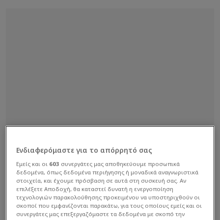
Ενδιαφερόμαστε για το απόρρητό σας
Εμείς και οι
603
συνεργάτες μας αποθηκεύουμε προσωπικά
δεδομένα, όπως δεδομένα περιήγησης ή μοναδικά αναγνωριστικά
στοιχεία, και έχουμε πρόσβαση σε αυτά στη συσκευή σας. Αν
επιλέξετε Αποδοχή, θα καταστεί δυνατή η ενεργοποίηση
τεχνολογιών παρακολούθησης προκειμένου να υποστηριχθούν οι
σκοποί που εμφανίζονται παρακάτω, για τους οποίους εμείς και οι
συνεργάτες μας επεξεργαζόμαστε τα δεδομένα με σκοπό την