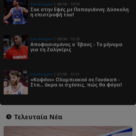
Euroleague
| 08/08 - 19:59
Σοκ στην Εφές με Παπαγιάννη: Δύσκολη
η επιστροφή του!
Euroleague
| 08/08 - 16:28
Αποφασισμένος ο Έβανς - Το μήνυμα
για τη Ζαλγκίρις
Euroleague
| 07/08 - 15:01
«Καψόνι» Ολυμπιακού σε Γουόκαπ -
Στα... άκρα οι σχέσεις, πώς θα φύγει!
Τελευταία Νέα