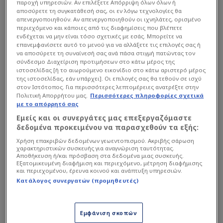
να αντιμετωπίσει τον Παναθηναϊκό. Αν χάσει,
παροχή υπηρεσιών. Αν επιλέξετε Απόρριψη όλων όλων ή
αποσύρετε τη συγκατάθεσή σας, οι εν λόγω τεχνολογίες θα
μπορεί να πέσει μέχρι και στην έκτη θέση»,
απενεργοποιηθούν. Αν απενεργοποιηθούν οι ιχνηλάτες, ορισμένο
γράφει στην ηλεκτρονική της έκδοση..
περιεχόμενο και κάποιες από τις διαφημίσεις που βλέπετε
ενδέχεται να μην είναι τόσο σχετικές με εσάς. Μπορείτε να
επανεμφανίσετε αυτό το μενού για να αλλάξετε τις επιλογές σας ή
να αποσύρετε τη συναίνεσή σας ανά πάσα στιγμή πατώντας τον
Διαβάστε επίσης...
σύνδεσμο Διαχείριση προτιμήσεων στο κάτω μέρος της
ιστοσελίδας [ή το αιωρούμενο εικονίδιο στο κάτω αριστερό μέρος
"Είμαι οκ να χάσουμε
της ιστοσελίδας, εάν υπάρχει]. Οι επιλογές σας θα τεθούν σε ισχύ
επίτηδες-Καταλήξαμε με
στον Ιστότοπος. Για περισσότερες λεπτομέρειες ανατρέξτε στην
Πολιτική Απορρήτου μας.
Περισσότερες πληροφορίες σχετικά
ΠΑΟ να...": Ατάκες
με το απόρρητό σας
Μπλόσομγκεϊμ
Εμείς και οι συνεργάτες μας επεξεργαζόμαστε
Ο πρώτος κορυφαίος
δεδομένα προκειμένου να παρασχεθούν τα εξής:
Έλληνας που ετοιμάζεται
Χρήση επακριβών δεδομένων γεωεντοπισμού. Ακριβής σάρωση
να υπογράψει ο ΠΑΟ - Έγινε
χαρακτηριστικών συσκευής για αναγνώριση ταυτότητας.
επαφή
Αποθήκευση ή/και πρόσβαση στα δεδομένα μιας συσκευής.
Εξατομικευμένη διαφήμιση και περιεχόμενο, μέτρηση διαφήμισης
και περιεχομένου, έρευνα κοινού και ανάπτυξη υπηρεσιών.
Κατάλογος συνεργατών (προμηθευτές)
Η Ρεάλ βρίσκεται αυτή τη στιγμή στην 3η θέση και
κρατά στα χέρια της το να τερματίσει εκεί.
Υπάρχει ακόμη και η πιθανότητα να ανέβει στη
Εμφάνιση σκοπών