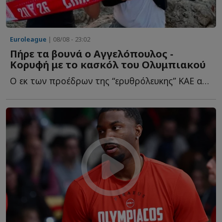
Euroleague
| 08/08 - 23:02
Πήρε τα βουνά ο Αγγελόπουλος -
Κορυφή με το κασκόλ του Ολυμπιακού
Ο εκ των προέδρων της “ερυθρόλευκης” ΚΑΕ ανέβηκε σ...