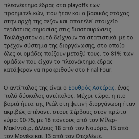
πλεονέκτημα έδρας στα playoffs των
προημιτελικών, που ήταν και ο βασικός στόχος
στην αρχή της σεζόν και αποτελεί στοιχείο
τεράστιας σημασίας στις διασταυρώσεις.
Τουλάχιστον αυτό δείχνουν τα στατιστικά: με το
τρέχον σύστημα της διοργάνωσης, στο οποίο
όλες οι ομάδες παίζουν μεταξύ τους, το 81% των
ομάδων που είχαν το πλεονέκτημα έδρας
κατάφεραν να προκριθούν στο Final Four.
Ο αντίπαλος της είναι ο
Ερυθρός Αστέρας
, ένας
πολύ δύσκολος αντίπαλος. Μέχρι τώρα, η πιο
βαριά ήττα της Ρεάλ στη φετινή διοργάνωση ήταν
ακριβώς απέναντι στους Σέρβους στον πρώτο
γύρο: 90-75, με 18 πόντους από τον Μίλερ-
ΜακΙντάιρ, άλλους 18 από τον Νουόρα, 15 από
τον Μονέκε και 13 από τον Οτζελέγιε.