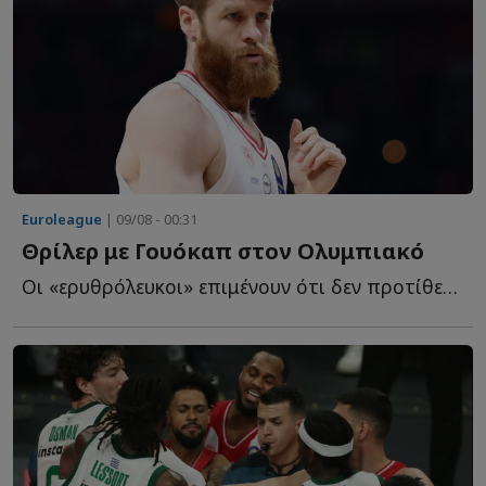
Euroleague
| 09/08 - 00:31
Θρίλερ με Γουόκαπ στον Ολυμπιακό
Οι «ερυθρόλευκοι» επιμένουν ότι δεν προτίθενται να α...