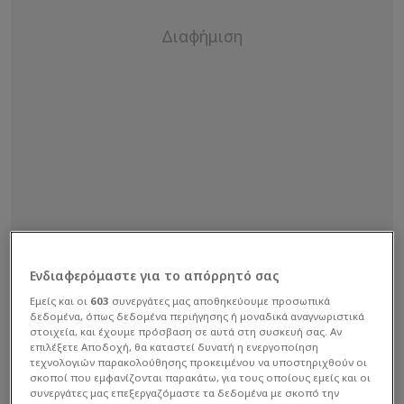
Ενδιαφερόμαστε για το απόρρητό σας
Εμείς και οι
603
συνεργάτες μας αποθηκεύουμε προσωπικά
δεδομένα, όπως δεδομένα περιήγησης ή μοναδικά αναγνωριστικά
«Αν κερδίσει σήμερα τον Ερυθρό Αστέρα, θα
στοιχεία, και έχουμε πρόσβαση σε αυτά στη συσκευή σας. Αν
επιλέξετε Αποδοχή, θα καταστεί δυνατή η ενεργοποίηση
τερματίσει δεύτερη ή τρίτη και θα έχει το
τεχνολογιών παρακολούθησης προκειμένου να υποστηριχθούν οι
σκοποί που εμφανίζονται παρακάτω, για τους οποίους εμείς και οι
πλεονέκτημα έδρας στα playoffs. Κανείς δεν θέλει
συνεργάτες μας επεξεργαζόμαστε τα δεδομένα με σκοπό την