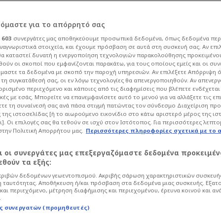
μία πίεση για τα
ρόμαστε για το απόρρητό σας
ι
603
συνεργάτες μας αποθηκεύουμε προσωπικά δεδομένα, όπως δεδομένα περ
ταν πολύ αργοί,
ναγνωριστικά στοιχεία, και έχουμε πρόσβαση σε αυτά στη συσκευή σας. Αν επι
α καταστεί δυνατή η ενεργοποίηση τεχνολογιών παρακολούθησης προκειμένο
ούν οι σκοποί που εμφανίζονται παρακάτω, για τους οποίους εμείς και οι συν
μαστε τα δεδομένα με σκοπό την παροχή υπηρεσιών. Αν επιλέξετε Απόρριψη 
τη συγκατάθεσή σας, οι εν λόγω τεχνολογίες θα απενεργοποιηθούν. Αν απενερ
 ορισμένο περιεχόμενο και κάποιες από τις διαφημίσεις που βλέπετε ενδέχεται 
κές με εσάς. Μπορείτε να επανεμφανίσετε αυτό το μενού για να αλλάξετε τις επ
16
Μπάσκετ
Euroleague
τε τη συναίνεσή σας ανά πάσα στιγμή πατώντας τον σύνδεσμο Διαχείριση πρ
 της ιστοσελίδας [ή το αιωρούμενο εικονίδιο στο κάτω αριστερό μέρος της ισ
νοφ μετά τη νίκη του Ολυμπιακού επί
ι]. Οι επιλογές σας θα τεθούν σε ισχύ στον Ιστότοπος. Για περισσότερες λεπτο
ικόνα της ομάδας του και τα Playoffs της
στην Πολιτική Απορρήτου μας.
Περισσότερες πληροφορίες σχετικά με το 
αι οι συνεργάτες μας επεξεργαζόμαστε δεδομένα προκειμέν
θούν τα εξής:
ριβών δεδομένων γεωεντοπισμού. Ακριβής σάρωση χαρακτηριστικών συσκευής
 ταυτότητας. Αποθήκευση ή/και πρόσβαση στα δεδομένα μιας συσκευής. Εξατ
και περιεχόμενο, μέτρηση διαφήμισης και περιεχομένου, έρευνα κοινού και αν
.
ς συνεργατών (προμηθευτές)