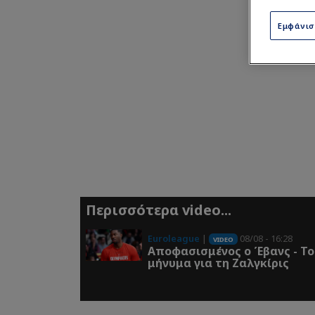
Εμφάνι
Περισσότερα video...
Euroleague
|
08/08 - 16:28
VIDEO
Αποφασισμένος ο Έβανς - Το
μήνυμα για τη Ζαλγκίρις