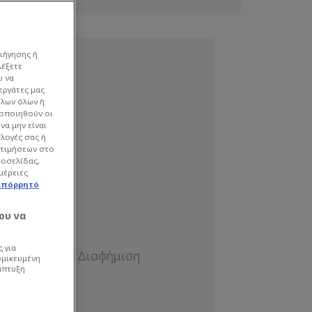
ιήγησης ή
λέξετε
υ να
εργάτες μας
όλων όλων ή
γοποιηθούν οι
να μην είναι
ιλογές σας ή
οτιμήσεων στο
τοσελίδας,
μέρειες
απόρρητό
ου να
 για
ομικευμένη
άπτυξη