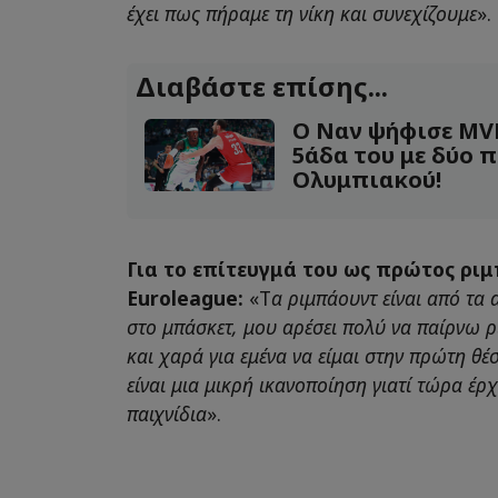
έχει πως πήραμε τη νίκη και συνεχίζουμε
».
Διαβάστε επίσης...
Ο Ναν ψήφισε MVP
5άδα του με δύο π
Ολυμπιακού!
Για το επίτευγμά του ως πρώτος ρι
Euroleague:
«Τ
α ριμπάουντ είναι από τα
στο μπάσκετ, μου αρέσει πολύ να παίρνω ρ
και χαρά για εμένα να είμαι στην πρώτη θέ
είναι μια μικρή ικανοποίηση γιατί τώρα έρ
παιχνίδια
».