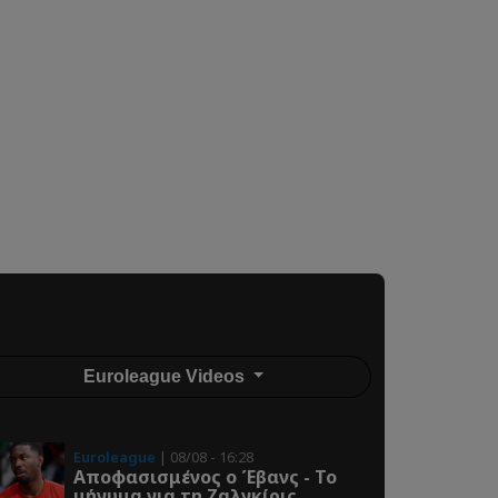
Euroleague Videos
Euroleague
| 08/08 - 16:28
Αποφασισμένος ο Έβανς - Το
μήνυμα για τη Ζαλγκίρις