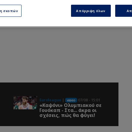
ση σκοπών
Απόρριψη όλων
Απ
Euroleague
|
07/08 - 15:01
VIDEO
«Καψόνι» Ολυμπιακού σε
Γουόκαπ - Στα... άκρα οι
σχέσεις, πώς θα φύγει!