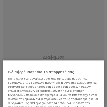
Ενδιαφερόμαστε για το απόρρητό σας
Εμείς και οι
603
συνεργάτες μας αποθηκεύουμε προσωπικά
δεδομένα, όπως δεδομένα περιήγησης ή μοναδικά αναγνωριστικά
στοιχεία, και έχουμε πρόσβαση σε αυτά στη συσκευή σας. Αν
επιλέξετε Αποδοχή, θα καταστεί δυνατή η ενεργοποίηση
τεχνολογιών παρακολούθησης προκειμένου να υποστηριχθούν οι
σκοποί που εμφανίζονται παρακάτω, για τους οποίους εμείς και οι
συνεργάτες μας επεξεργαζόμαστε τα δεδομένα με σκοπό την
παροχή υπηρεσιών. Αν επιλέξετε Απόρριψη όλων όλων ή