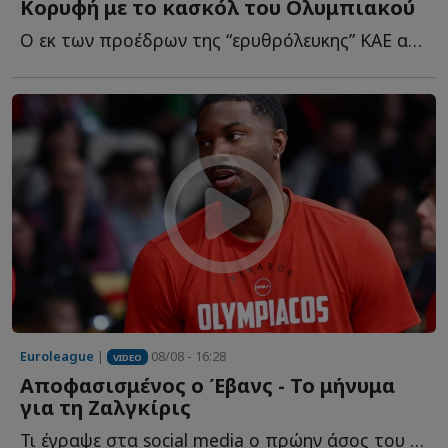
Κορυφή με το κασκόλ του Ολυμπιακού
Ο εκ των προέδρων της “ερυθρόλευκης” ΚΑΕ ανέβηκε σ...
Euroleague
|
08/08 - 16:28
VIDEO
Αποφασισμένος ο Έβανς - Το μήνυμα
για τη Ζαλγκίρις
Τι έγραψε στα social media o πρώην άσος του Ο...