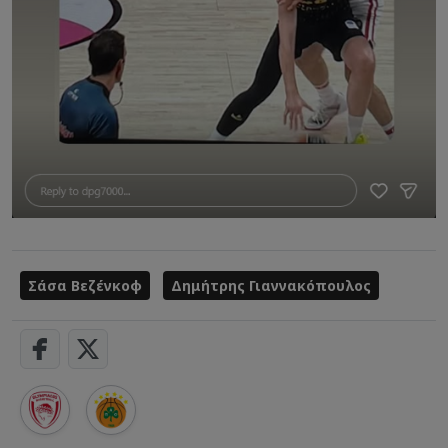
Σάσα Βεζένκοφ
Δημήτρης Γιαννακόπουλος