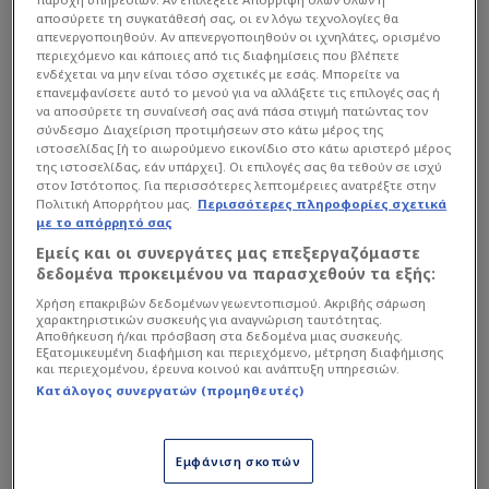
αποσύρετε τη συγκατάθεσή σας, οι εν λόγω τεχνολογίες θα
απενεργοποιηθούν. Αν απενεργοποιηθούν οι ιχνηλάτες, ορισμένο
περιεχόμενο και κάποιες από τις διαφημίσεις που βλέπετε
ενδέχεται να μην είναι τόσο σχετικές με εσάς. Μπορείτε να
επανεμφανίσετε αυτό το μενού για να αλλάξετε τις επιλογές σας ή
να αποσύρετε τη συναίνεσή σας ανά πάσα στιγμή πατώντας τον
Ο ισχυρός άνδρας της ΚΑΕ
Παναθηναϊκός
επέλεξε
σύνδεσμο Διαχείριση προτιμήσεων στο κάτω μέρος της
ιστοσελίδας [ή το αιωρούμενο εικονίδιο στο κάτω αριστερό μέρος
να δημοσιεύσει ένα στατιστικό στοιχείο που
της ιστοσελίδας, εάν υπάρχει]. Οι επιλογές σας θα τεθούν σε ισχύ
στον Ιστότοπος. Για περισσότερες λεπτομέρειες ανατρέξτε στην
αφορά τις ελεύθερες βολές στη regular season,
Πολιτική Απορρήτου μας.
Περισσότερες πληροφορίες σχετικά
στο οποίο φαίνεται πως ο
Ολυμπιακός
έχει
με το απόρρητό σας
διαφορά +307 στις ελεύθερες βολές υπέρ του,
Εμείς και οι συνεργάτες μας επεξεργαζόμαστε
καταλαμβάνοντας την πρώτη θέση στη σχετική
δεδομένα προκειμένου να παρασχεθούν τα εξής:
λίστα. Αντίθετα, ο Παναθηναϊκός εμφανίζεται με
Χρήση επακριβών δεδομένων γεωεντοπισμού. Ακριβής σάρωση
χαρακτηριστικών συσκευής για αναγνώριση ταυτότητας.
+34, διαφορά που είναι σαφώς μικρότερη, ενώ
Αποθήκευση ή/και πρόσβαση στα δεδομένα μιας συσκευής.
Εξατομικευμένη διαφήμιση και περιεχόμενο, μέτρηση διαφήμισης
στη δεύτερη θέση της λίστας βρίσκεται η Real
και περιεχομένου, έρευνα κοινού και ανάπτυξη υπηρεσιών.
Madrid Baloncesto με +168.
Κατάλογος συνεργατών (προμηθευτές)
Διαβάστε επίσης...
Εμφάνιση σκοπών