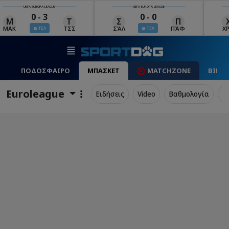
UEFA EUROPA LEAGUE
UEFA EUROPA LEAGUE
0 - 0
0 - 1
Σ
Π
Χ
Μ
ΣΆΛ
ΠΆΦ
ΧΡΆ
ΜΠΕ
Λ
ΤΕΛ
ΤΕΛ
ΠΟΔΟΣΦΑΙΡΟ
ΜΠΑΣΚΕΤ
MATCHZONE
ΒΙΝΤ
Euroleague
Ειδήσεις
Video
Βαθμολογία
Π