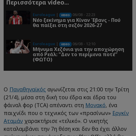
Περισσότερα video...
Euroleague
|
06/08 - 22:23
VIDEO
Νέο ξεκίνημα για Κίναν Έβανς - Πού
θα παίξει στη σεζόν 2026-27
Euroleague
|
06/08 - 12:10
VIDEO
Μήνυμα Χεζόνια για την αποχώρηση
από Ρεάλ: "Δεν το περίμενα ποτέ"
(ΦΩΤΟ)
Ο
Παναθηναϊκός
αγωνίζεται στις 21:00 την Τρίτη
(21/4), μέσα στη δική του έδρα και έδρα του
φάιναλ φορ (TCA) απέναντι στη
Μονακό
, ένα
παιχνίδι που ο τεχνικός των «πρασίνων»
Εργκίν
Αταμάν
χαρακτήρισε «τελικό». Ο νικητής
καταλαμβάνει την 7η θέση και δεν θα έχει άλλον