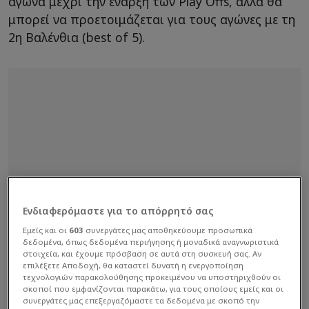
αγώνα μέχρι την έναρξη των Play Offs, αλλά θα
μπορεί να προετοιμάζεται για τους αγώνες με τη
2η Βαλένθια (best of 5).
Ενδιαφερόμαστε για το απόρρητό σας
Εμείς και οι
603
συνεργάτες μας αποθηκεύουμε προσωπικά
δεδομένα, όπως δεδομένα περιήγησης ή μοναδικά αναγνωριστικά
στοιχεία, και έχουμε πρόσβαση σε αυτά στη συσκευή σας. Αν
επιλέξετε Αποδοχή, θα καταστεί δυνατή η ενεργοποίηση
τεχνολογιών παρακολούθησης προκειμένου να υποστηριχθούν οι
σκοποί που εμφανίζονται παρακάτω, για τους οποίους εμείς και οι
συνεργάτες μας επεξεργαζόμαστε τα δεδομένα με σκοπό την