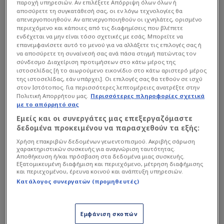
παροχή υπηρεσιών. Αν επιλέξετε Απόρριψη όλων όλων ή
αποσύρετε τη συγκατάθεσή σας, οι εν λόγω τεχνολογίες θα
απενεργοποιηθούν. Αν απενεργοποιηθούν οι ιχνηλάτες, ορισμένο
περιεχόμενο και κάποιες από τις διαφημίσεις που βλέπετε
ενδέχεται να μην είναι τόσο σχετικές με εσάς. Μπορείτε να
επανεμφανίσετε αυτό το μενού για να αλλάξετε τις επιλογές σας ή
να αποσύρετε τη συναίνεσή σας ανά πάσα στιγμή πατώντας τον
σύνδεσμο Διαχείριση προτιμήσεων στο κάτω μέρος της
ιστοσελίδας [ή το αιωρούμενο εικονίδιο στο κάτω αριστερό μέρος
της ιστοσελίδας, εάν υπάρχει]. Οι επιλογές σας θα τεθούν σε ισχύ
στον Ιστότοπος. Για περισσότερες λεπτομέρειες ανατρέξτε στην
Πολιτική Απορρήτου μας.
Περισσότερες πληροφορίες σχετικά
με το απόρρητό σας
Εμείς και οι συνεργάτες μας επεξεργαζόμαστε
δεδομένα προκειμένου να παρασχεθούν τα εξής:
Χρήση επακριβών δεδομένων γεωεντοπισμού. Ακριβής σάρωση
O ηττημένος θα αντιμετωπίσει τον νικητή του
χαρακτηριστικών συσκευής για αναγνώριση ταυτότητας.
Αποθήκευση ή/και πρόσβαση στα δεδομένα μιας συσκευής.
ζευγαριού Μπαρτσελόνα-
Ερυθρός Αστέρας
, που
Εξατομικευμένη διαφήμιση και περιεχόμενο, μέτρηση διαφήμισης
και περιεχομένου, έρευνα κοινού και ανάπτυξη υπηρεσιών.
θα λύσουν τις διαφορές τους στις 21:45 την Τρίτη
Κατάλογος συνεργατών (προμηθευτές)
(21/4) στο «Παλάου Μπλαουγκράνα» της
Βαρκελώνης. Όποιος ηττηθεί από αυτό το
ζευγάρι τίθεται άμεσα εκτός και αφήνει τον
Εμφάνιση σκοπών