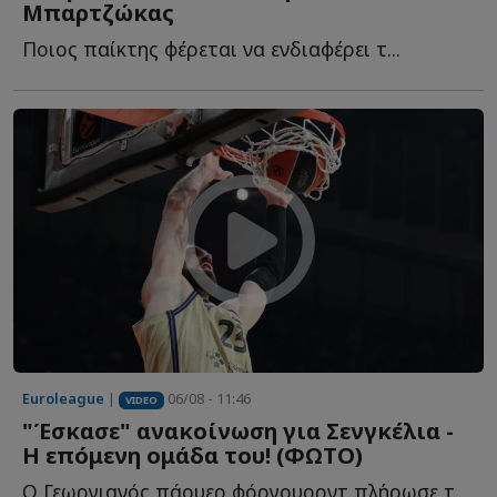
Μπαρτζώκας
Ποιος παίκτης φέρεται να ενδιαφέρει τ...
Euroleague
|
06/08 - 11:46
VIDEO
"Έσκασε" ανακοίνωση για Σενγκέλια -
Η επόμενη ομάδα του! (ΦΩΤΟ)
Ο Γεωργιανός πάουερ φόργουορντ πλήρωσε το buy out του σ...