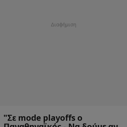
"Σε mode playoffs ο
Παναθηναϊκός - Να δούμε αν