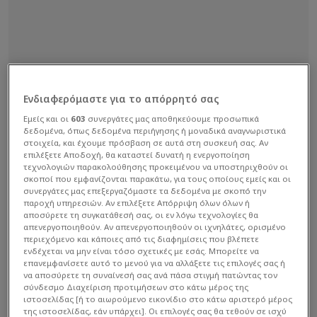
Ενδιαφερόμαστε για το απόρρητό σας
Εμείς και οι
603
συνεργάτες μας αποθηκεύουμε προσωπικά
δεδομένα, όπως δεδομένα περιήγησης ή μοναδικά αναγνωριστικά
στοιχεία, και έχουμε πρόσβαση σε αυτά στη συσκευή σας. Αν
επιλέξετε Αποδοχή, θα καταστεί δυνατή η ενεργοποίηση
τεχνολογιών παρακολούθησης προκειμένου να υποστηριχθούν οι
σκοποί που εμφανίζονται παρακάτω, για τους οποίους εμείς και οι
συνεργάτες μας επεξεργαζόμαστε τα δεδομένα με σκοπό την
παροχή υπηρεσιών. Αν επιλέξετε Απόρριψη όλων όλων ή
αποσύρετε τη συγκατάθεσή σας, οι εν λόγω τεχνολογίες θα
απενεργοποιηθούν. Αν απενεργοποιηθούν οι ιχνηλάτες, ορισμένο
περιεχόμενο και κάποιες από τις διαφημίσεις που βλέπετε
ενδέχεται να μην είναι τόσο σχετικές με εσάς. Μπορείτε να
επανεμφανίσετε αυτό το μενού για να αλλάξετε τις επιλογές σας ή
να αποσύρετε τη συναίνεσή σας ανά πάσα στιγμή πατώντας τον
σύνδεσμο Διαχείριση προτιμήσεων στο κάτω μέρος της
ιστοσελίδας [ή το αιωρούμενο εικονίδιο στο κάτω αριστερό μέρος
της ιστοσελίδας, εάν υπάρχει]. Οι επιλογές σας θα τεθούν σε ισχύ