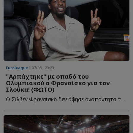
Euroleague
| 07/08 - 23:23
"Αρπάχτηκε" με οπαδό του
Ολυμπιακού ο Φρανσίσκο για τον
Σλούκα! (ΦΩΤΟ)
Ο Σιλβέν Φρανσίσκο δεν άφησε αναπάντητα τα όσα έγραψε φ...