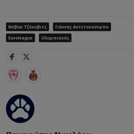
Νόβακ Τζόκοβιτς
Γιάννης Αντετοκούνμπο
Euroleague
Ολυμπιακός