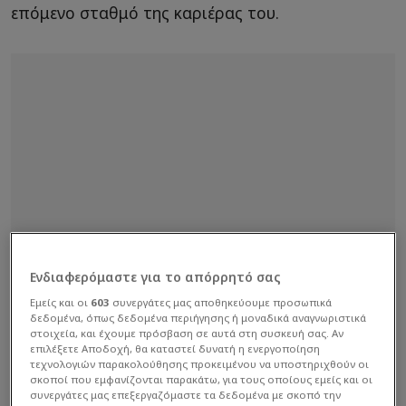
επόμενο σταθμό της καριέρας του.
Ενδιαφερόμαστε για το απόρρητό σας
Εμείς και οι
603
συνεργάτες μας αποθηκεύουμε προσωπικά
δεδομένα, όπως δεδομένα περιήγησης ή μοναδικά αναγνωριστικά
στοιχεία, και έχουμε πρόσβαση σε αυτά στη συσκευή σας. Αν
επιλέξετε Αποδοχή, θα καταστεί δυνατή η ενεργοποίηση
τεχνολογιών παρακολούθησης προκειμένου να υποστηριχθούν οι
σκοποί που εμφανίζονται παρακάτω, για τους οποίους εμείς και οι
συνεργάτες μας επεξεργαζόμαστε τα δεδομένα με σκοπό την