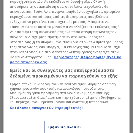
παροχή υπηρεσιών. Αν επιλέξετε Απόρριψη όλων όλων ή
αποσύρετε τη συγκατάθεσή σας, οι εν λόγω τεχνολογίες θα
απενεργοποιηθούν. Αν απενεργοποιηθούν οι ιχνηλάτες, ορισμένο
περιεχόμενο και κάποιες από τις διαφημίσεις που βλέπετε
ενδέχεται να μην είναι τόσο σχετικές με εσάς. Μπορείτε να
επανεμφανίσετε αυτό το μενού για να αλλάξετε τις επιλογές σας ή
να αποσύρετε τη συναίνεσή σας ανά πάσα στιγμή πατώντας τον
σύνδεσμο Διαχείριση προτιμήσεων στο κάτω μέρος της
ιστοσελίδας [ή το αιωρούμενο εικονίδιο στο κάτω αριστερό μέρος
της ιστοσελίδας, εάν υπάρχει]. Οι επιλογές σας θα τεθούν σε ισχύ
στον Ιστότοπος. Για περισσότερες λεπτομέρειες ανατρέξτε στην
Πολιτική Απορρήτου μας.
Περισσότερες πληροφορίες σχετικά
με το απόρρητό σας
Εμείς και οι συνεργάτες μας επεξεργαζόμαστε
«Δεν έχω δεσμευτεί πουθενά»
, ανέφερε
δεδομένα προκειμένου να παρασχεθούν τα εξής:
χαρακτηριστικά, αφήνοντας ανοιχτά όλα τα
Χρήση επακριβών δεδομένων γεωεντοπισμού. Ακριβής σάρωση
χαρακτηριστικών συσκευής για αναγνώριση ταυτότητας.
ενδεχόμενα ενόψει του καλοκαιριού. Ο
Αποθήκευση ή/και πρόσβαση στα δεδομένα μιας συσκευής.
Εξατομικευμένη διαφήμιση και περιεχόμενο, μέτρηση διαφήμισης
35χρονος γκαρντ παραδέχθηκε πως η
και περιεχομένου, έρευνα κοινού και ανάπτυξη υπηρεσιών.
Μπαρτσελόνα μπορεί να αποτελέσει μία
Κατάλογος συνεργατών (προμηθευτές)
πιθανότητα, καθώς μένει ελεύθερος, ωστόσο
υπογράμμισε πως η φημολογία γύρω από το
Εμφάνιση σκοπών
όνομά του συχνά υπερβάλλει.
«Δεν λέω ότι δεν