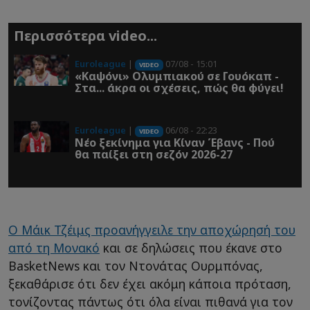
Περισσότερα video...
Euroleague
|
07/08 - 15:01
VIDEO
«Καψόνι» Ολυμπιακού σε Γουόκαπ -
Στα... άκρα οι σχέσεις, πώς θα φύγει!
Euroleague
|
06/08 - 22:23
VIDEO
Νέο ξεκίνημα για Κίναν Έβανς - Πού
θα παίξει στη σεζόν 2026-27
Ο Μάικ Τζέιμς προανήγγειλε την αποχώρησή του
από τη Μονακό
και σε δηλώσεις που έκανε στο
BasketNews και τον Ντονάτας Ουρμπόνας,
ξεκαθάρισε ότι δεν έχει ακόμη κάποια πρόταση,
τονίζοντας πάντως ότι όλα είναι πιθανά για τον