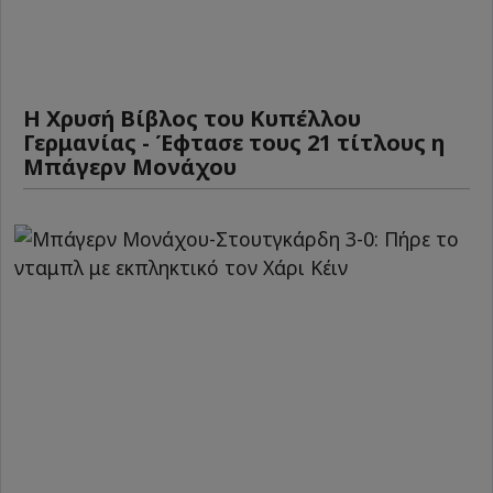
Η Χρυσή Βίβλος του Κυπέλλου
Γερμανίας - Έφτασε τους 21 τίτλους η
Μπάγερν Μονάχου