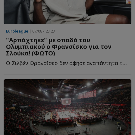
Euroleague
| 07/08 - 23:23
"Αρπάχτηκε" με οπαδό του
Ολυμπιακού ο Φρανσίσκο για τον
Σλούκα! (ΦΩΤΟ)
Ο Σιλβέν Φρανσίσκο δεν άφησε αναπάντητα τα όσα έγραψε φ...