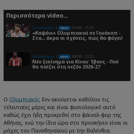
Περισσότερα video...
Euroleague
|
07/08 - 15:01
VIDEO
«Καψόνι» Ολυμπιακού σε Γουόκαπ -
Στα... άκρα οι σχέσεις, πώς θα φύγει!
Euroleague
|
06/08 - 22:23
VIDEO
Νέο ξεκίνημα για Κίναν Έβανς - Πού
θα παίξει στη σεζόν 2026-27
Ο
Ολυμπιακός
δεν ακούγεται καθόλου τις
τελευταίες μέρες και είναι φυσιολογικό αυτό
καθώς έχει ήδη προκριθεί στο φάιναλ-φορ της
Αθήνας, ενώ την ίδια ώρα στο προσκήνιο είναι οι
μάχες του Παναθηναϊκού με την Βαλένθια.