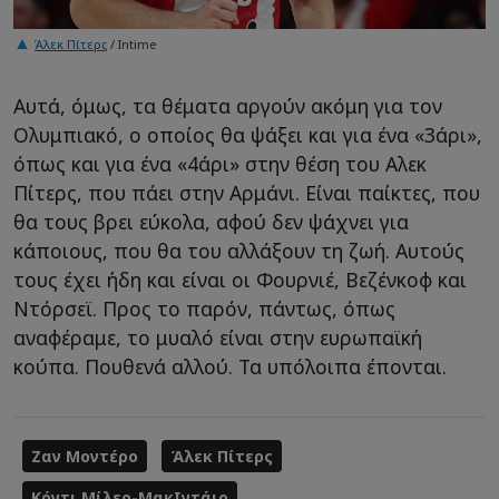
Άλεκ Πίτερς
/ Intime
Αυτά, όμως, τα θέματα αργούν ακόμη για τον
Ολυμπιακό, ο οποίος θα ψάξει και για ένα «3άρι»,
όπως και για ένα «4άρι» στην θέση του Αλεκ
Πίτερς, που πάει στην Αρμάνι. Είναι παίκτες, που
θα τους βρει εύκολα, αφού δεν ψάχνει για
κάποιους, που θα του αλλάξουν τη ζωή. Αυτούς
τους έχει ήδη και είναι οι Φουρνιέ, Βεζένκοφ και
Ντόρσεϊ. Προς το παρόν, πάντως, όπως
αναφέραμε, το μυαλό είναι στην ευρωπαϊκή
κούπα. Πουθενά αλλού. Τα υπόλοιπα έπονται.
Ζαν Μοντέρο
Άλεκ Πίτερς
Κόντι Μίλερ-ΜακΙντάιρ