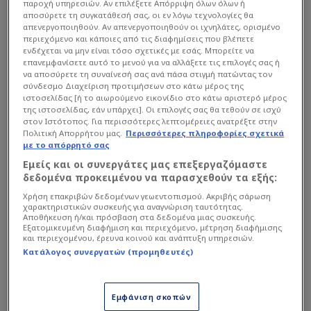
παροχή υπηρεσιών. Αν επιλέξετε Απόρριψη όλων όλων ή
αποσύρετε τη συγκατάθεσή σας, οι εν λόγω τεχνολογίες θα
απενεργοποιηθούν. Αν απενεργοποιηθούν οι ιχνηλάτες, ορισμένο
περιεχόμενο και κάποιες από τις διαφημίσεις που βλέπετε
ενδέχεται να μην είναι τόσο σχετικές με εσάς. Μπορείτε να
επανεμφανίσετε αυτό το μενού για να αλλάξετε τις επιλογές σας ή
να αποσύρετε τη συναίνεσή σας ανά πάσα στιγμή πατώντας τον
σύνδεσμο Διαχείριση προτιμήσεων στο κάτω μέρος της
ιστοσελίδας [ή το αιωρούμενο εικονίδιο στο κάτω αριστερό μέρος
της ιστοσελίδας, εάν υπάρχει]. Οι επιλογές σας θα τεθούν σε ισχύ
στον Ιστότοπος. Για περισσότερες λεπτομέρειες ανατρέξτε στην
Πολιτική Απορρήτου μας.
Περισσότερες πληροφορίες σχετικά
με το απόρρητό σας
Το ότι δεν ακούγεται καθόλου, δεν σημαίνει ότι
Εμείς και οι συνεργάτες μας επεξεργαζόμαστε
δεν κάνει πράγματα η ομάδα του Πειραιά. Κατ’
δεδομένα προκειμένου να παρασχεθούν τα εξής:
αρχάς και το πιο σημαντικό είναι ότι ετοιμάζεται
Χρήση επακριβών δεδομένων γεωεντοπισμού. Ακριβής σάρωση
χαρακτηριστικών συσκευής για αναγνώριση ταυτότητας.
για τον ημιτελικό με την Φενέρ, ο οποίος
Αποθήκευση ή/και πρόσβαση στα δεδομένα μιας συσκευής.
Εξατομικευμένη διαφήμιση και περιεχόμενο, μέτρηση διαφήμισης
σφραγίστηκε χθες με τη πρόκριση των Τούρκων
και περιεχομένου, έρευνα κοινού και ανάπτυξη υπηρεσιών.
σε βάρος της Ζαλγκίρις. Και από κει και πέρα, το
Κατάλογος συνεργατών (προμηθευτές)
ενδιαφέρον είναι και στα ελληνικά πλέι-οφ, αφού
πριν από το φάιναλ-φορ της Ευρωλίγκας
Εμφάνιση σκοπών
υπάρχουν τα παιχνίδια με τον Κολοσσό. Ματς,