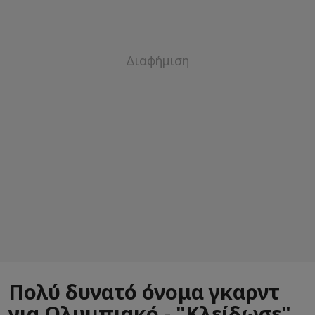
Πολύ δυνατό όνομα γκαρντ
για Ολυμπιακό - "Κλείδωσε"