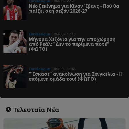
Euroleague
| 06/08 - 22:23
Νέο ξεκίνημα για Κίναν Έβανς - Πού θα
παίξει στη σεζόν 2026-27
Euroleague
| 06/08 - 12:10
Μήνυμα Χεζόνια για την αποχώρηση
από Ρεάλ: "Δεν το περίμενα ποτέ"
(ΦΩΤΟ)
Euroleague
| 06/08 - 11:46
"Έσκασε" ανακοίνωση για Σενγκέλια - Η
επόμενη ομάδα του! (ΦΩΤΟ)
Τελευταία Νέα