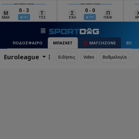
UEFA EUROPA LEAGUE
UEFA EUROPA LEAGUE
0 - 0
0 - 1
Σ
Π
Χ
Μ
Λ
ΣΆΛ
ΠΆΦ
ΧΡΆ
ΜΠΕ
ΛΊΝ
ΤΕΛ
ΤΕΛ
ΠΟΔΟΣΦΑΙΡΟ
ΜΠΑΣΚΕΤ
MATCHZONE
ΒΙΝΤ
Euroleague
Ειδήσεις
Video
Βαθμολογία
Π