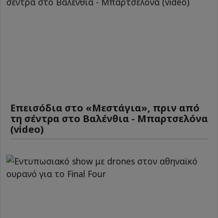
Επεισόδια στο «Μεστάγια», πριν από
τη σέντρα στο Βαλένθια - Μπαρτσελόνα
(video)