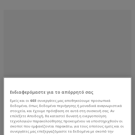
Ενδιαφερόμαστε για το απόρρητό σας
Εμείς και οι
603
συνεργάτες μας αποθηκεύουμε προσωπικά
δεδομένα, όπως δεδομένα περιήγησης ή μοναδικά αναγνωριστικά
στοιχεία, και έχουμε πρόσβαση σε αυτά στη συσκευή σας. Αν
επιλέξετε Αποδοχή, θα καταστεί δυνατή η ενεργοποίηση
τεχνολογιών παρακολούθησης προκειμένου να υποστηριχθούν οι
σκοποί που εμφανίζονται παρακάτω, για τους οποίους εμείς και οι
συνεργάτες μας επεξεργαζόμαστε τα δεδομένα με σκοπό την