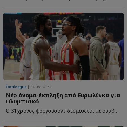
Euroleague
| 07/08 - 07:51
Νέο όνομα-έκπληξη από Ευρωλίγκα για
Ολυμπιακό
O 31χρονος φόργουορντ δεσμεύεται με συμβόλαιο για ακόμη έ...