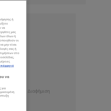
ιήγησης ή
λέξετε
υ να
εργάτες μας
όλων όλων ή
γοποιηθούν οι
να μην είναι
ιλογές σας ή
οτιμήσεων στο
τοσελίδας,
μέρειες
απόρρητό
ου να
 για
ομικευμένη
άπτυξη