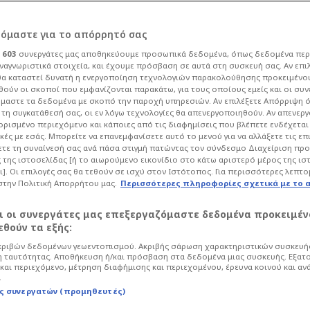
ιαν και η παρέα
ρόμαστε για το απόρρητό σας
ι
603
συνεργάτες μας αποθηκεύουμε προσωπικά δεδομένα, όπως δεδομένα περ
τα όρια"
ναγνωριστικά στοιχεία, και έχουμε πρόσβαση σε αυτά στη συσκευή σας. Αν επι
α καταστεί δυνατή η ενεργοποίηση τεχνολογιών παρακολούθησης προκειμένο
ούν οι σκοποί που εμφανίζονται παρακάτω, για τους οποίους εμείς και οι συν
μαστε τα δεδομένα με σκοπό την παροχή υπηρεσιών. Αν επιλέξετε Απόρριψη 
κετ
Euroleague
τη συγκατάθεσή σας, οι εν λόγω τεχνολογίες θα απενεργοποιηθούν. Αν απενερ
 ορισμένο περιεχόμενο και κάποιες από τις διαφημίσεις που βλέπετε ενδέχεται 
ποντιρόγκα και η παρέα του το
κές με εσάς. Μπορείτε να επανεμφανίσετε αυτό το μενού για να αλλάξετε τις επ
τε τη συναίνεσή σας ανά πάσα στιγμή πατώντας τον σύνδεσμο Διαχείριση πρ
ue προκαλεί την πιο ντροπιαστική
 της ιστοσελίδας [ή το αιωρούμενο εικονίδιο στο κάτω αριστερό μέρος της ισ
ι]. Οι επιλογές σας θα τεθούν σε ισχύ στον Ιστότοπος. Για περισσότερες λεπτο
στην Πολιτική Απορρήτου μας.
Περισσότερες πληροφορίες σχετικά με το 
αι οι συνεργάτες μας επεξεργαζόμαστε δεδομένα προκειμέν
θούν τα εξής:
ριβών δεδομένων γεωεντοπισμού. Ακριβής σάρωση χαρακτηριστικών συσκευής
 ταυτότητας. Αποθήκευση ή/και πρόσβαση στα δεδομένα μιας συσκευής. Εξατ
και περιεχόμενο, μέτρηση διαφήμισης και περιεχομένου, έρευνα κοινού και αν
.
ς συνεργατών (προμηθευτές)