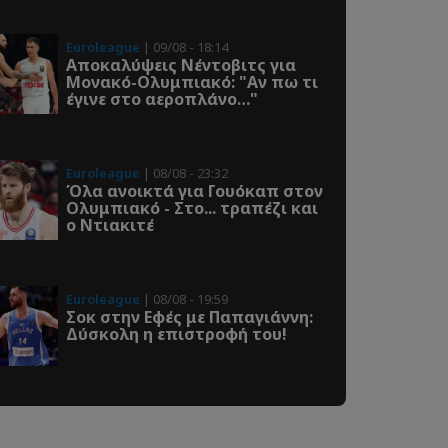
Euroleague
| 09/08 - 18:14
Αποκαλύψεις Νέντοβιτς για
Μονακό-Ολυμπιακό: "Αν πω τι
έγινε στο αεροπλάνο…"
Euroleague
| 08/08 - 23:32
Όλα ανοικτά για Γουόκαπ στον
Ολυμπιακό - Στο... τραπέζι και
ο Ντιακιτέ
Euroleague
| 08/08 - 19:59
Σοκ στην Εφές με Παπαγιάννη:
Δύσκολη η επιστροφή του!