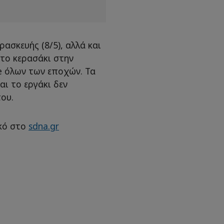
ασκευής (8/5), αλλά και
 το κερασάκι στην
e όλων των εποχών. Τα
αι το εργάκι δεν
ου.
κό στο
sdna.gr