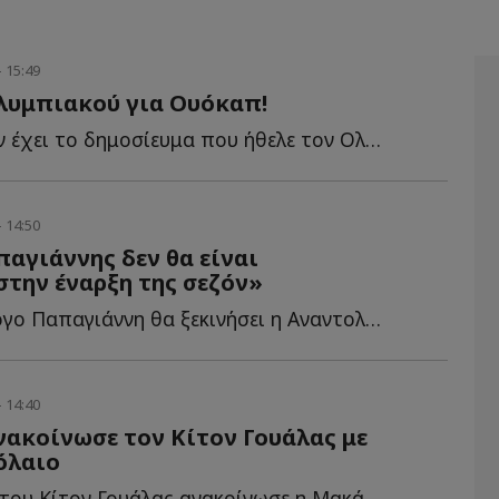
- 15:49
λυμπιακού για Ουόκαπ!
Καμία βάση δεν έχει το δημοσίευμα που ήθελε τον Ολυμπιακό ν...
- 14:50
παγιάννης δεν θα είναι
στην έναρξη της σεζόν»
Χωρίς τον Γιώργο Παπαγιάννη θα ξεκινήσει η Αναντολού Ε...
- 14:40
ακοίνωσε τον Κίτον Γουάλας με
όλαιο
Την απόκτηση του Κίτον Γουάλας ανακοίνωσε η Μακάμπι Τ...