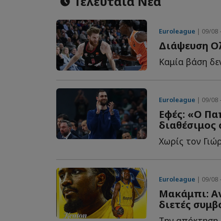
Τελευταία Νέα
Euroleague
| 09/08 
Διάψευση Ο
Euroleague
| 09/08 
Εφές: «Ο Πα
διαθέσιμος 
Euroleague
| 09/08 
Μακάμπι: Αν
διετές συμβ