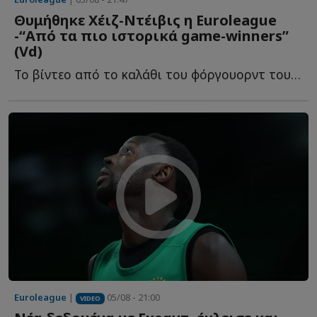
Θυμήθηκε Χέιζ-Ντέιβις η Euroleague
-“Από τα πιο ιστορικά game-winners”
(Vd)
To βίντεο από το καλάθι του φόργουορντ του Παναθηναϊκού, π...
Euroleague
|
05/08 - 21:00
VIDEO