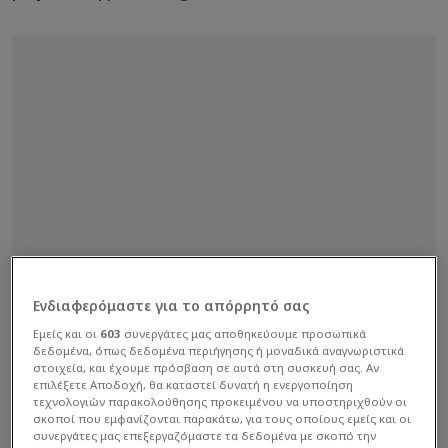
Ενδιαφερόμαστε για το απόρρητό σας
Εμείς και οι
603
συνεργάτες μας αποθηκεύουμε προσωπικά
δεδομένα, όπως δεδομένα περιήγησης ή μοναδικά αναγνωριστικά
στοιχεία, και έχουμε πρόσβαση σε αυτά στη συσκευή σας. Αν
επιλέξετε Αποδοχή, θα καταστεί δυνατή η ενεργοποίηση
τεχνολογιών παρακολούθησης προκειμένου να υποστηριχθούν οι
σκοποί που εμφανίζονται παρακάτω, για τους οποίους εμείς και οι
συνεργάτες μας επεξεργαζόμαστε τα δεδομένα με σκοπό την