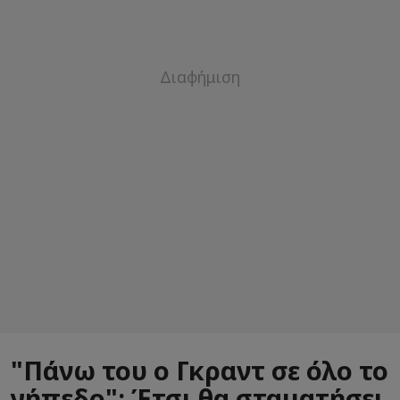
"Πάνω του ο Γκραντ σε όλο το
γήπεδο": Έτσι θα σταματήσει