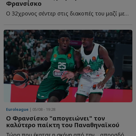
Φρανσίσκo
Ο 32χρονος σέντερ στις διακοπές του μαζί με τους συμπατριώτες τ...
Euroleague
| 05/08 - 19:28
Ο Φρανσίσκο "απογειώνει" τον
καλύτερο παίκτη του Παναθηναϊκού
Τώρα που έκατσε η σκόνη από την… απροσδόκητη προσθήκη τ...