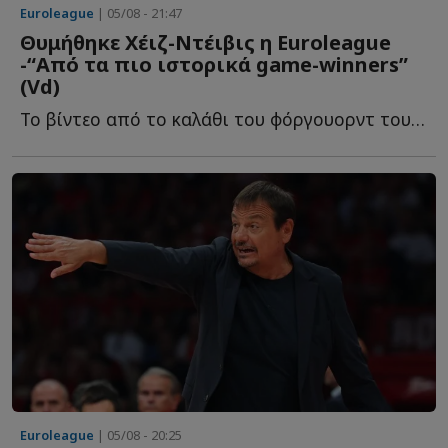
Euroleague
| 05/08 - 21:47
Θυμήθηκε Χέιζ-Ντέιβις η Euroleague
-“Από τα πιο ιστορικά game-winners”
(Vd)
To βίντεο από το καλάθι του φόργουορντ του Παναθηναϊκού, π...
Euroleague
| 05/08 - 20:25