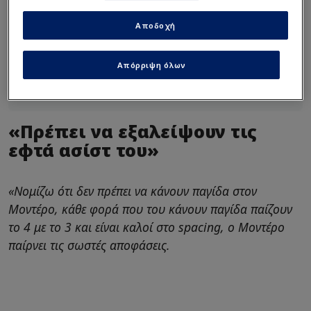
Μοντέρο! Προσφέρει 4 εκατ.
- Πόσο είναι το buyout
Αποδοχή
"Παράξενη κίνηση Γκραντ" -
Απόρριψη όλων
Γι' αυτό πήγε στον
Ραζνάτοβιτς
«Πρέπει να εξαλείψουν τις
εφτά ασίστ του»
«Νομίζω ότι δεν πρέπει να κάνουν παγίδα στον
Μοντέρο, κάθε φορά που του κάνουν παγίδα παίζουν
το 4 με το 3 και είναι καλοί στο spacing, ο Μοντέρο
παίρνει τις σωστές αποφάσεις.