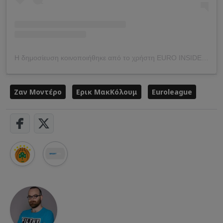
Η δημοσίευση κοινοποιήθηκε από το χρήστη EURO INSIDERS (@euroinsiders)
Ζαν Μοντέρο
Ερικ ΜακΚόλουμ
Euroleague