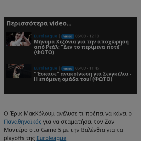
Περισσότερα video...
Euroleague
|
06/08 - 12:10
VIDEO
Μήνυμα Χεζόνια για την αποχώρηση
από Ρεάλ: "Δεν το περίμενα ποτέ"
(ΦΩΤΟ)
Euroleague
|
06/08 - 11:46
VIDEO
"Έσκασε" ανακοίνωση για Σενγκέλια -
Η επόμενη ομάδα του! (ΦΩΤΟ)
O Έρικ ΜακΚόλουμ ανέλυσε τι πρέπει να κάνει ο
Παναθηναϊκός
για να σταματήσει τον Ζαν
Μοντέρο στο Game 5 με την Βαλένθια για τα
playoffs της
Euroleague
.