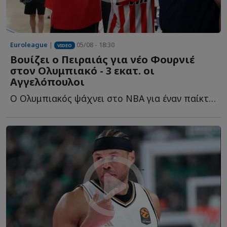
Euroleague
|
05/08 - 18:30
VIDEO
Βουίζει ο Πειραιάς για νέο Φουρνιέ
στον Ολυμπιακό - 3 εκατ. οι
Αγγελόπουλοι
Ο Ολυμπιακός ψάχνει στο NBA για έναν παίκτη που θα... κουμπώσει σ...