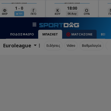
UEFA EUROPA LEAGUE
UEFA EUROPA LEAGUE
18:00
19:00
Κ
Ο
Γ
Ρ
Μ
06 Αυγ
06 Αυγ
ΚΟΥ
ΟΥΝ
ΓΙΑ
ΡΈΙ
ΜΑ
ΠΟΔΟΣΦΑΙΡΟ
ΜΠΑΣΚΕΤ
MATCHZONE
ΒΙΝΤ
Euroleague
Ειδήσεις
Video
Βαθμολογία
Π