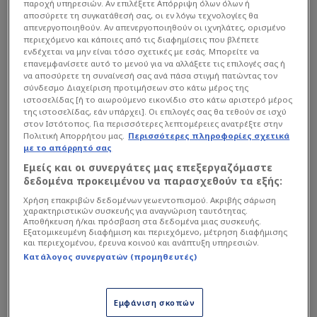
παροχή υπηρεσιών. Αν επιλέξετε Απόρριψη όλων όλων ή
αποσύρετε τη συγκατάθεσή σας, οι εν λόγω τεχνολογίες θα
απενεργοποιηθούν. Αν απενεργοποιηθούν οι ιχνηλάτες, ορισμένο
περιεχόμενο και κάποιες από τις διαφημίσεις που βλέπετε
ενδέχεται να μην είναι τόσο σχετικές με εσάς. Μπορείτε να
επανεμφανίσετε αυτό το μενού για να αλλάξετε τις επιλογές σας ή
να αποσύρετε τη συναίνεσή σας ανά πάσα στιγμή πατώντας τον
σύνδεσμο Διαχείριση προτιμήσεων στο κάτω μέρος της
ιστοσελίδας [ή το αιωρούμενο εικονίδιο στο κάτω αριστερό μέρος
της ιστοσελίδας, εάν υπάρχει]. Οι επιλογές σας θα τεθούν σε ισχύ
στον Ιστότοπος. Για περισσότερες λεπτομέρειες ανατρέξτε στην
Πολιτική Απορρήτου μας.
Περισσότερες πληροφορίες σχετικά
με το απόρρητό σας
Ο πάλαι ποτέ άσος της
Φενέρμπαχτσε
εξήγησε
Εμείς και οι συνεργάτες μας επεξεργαζόμαστε
ότι οι Πράσινοι δεν πρέπει να κάνουν παγίδες
δεδομένα προκειμένου να παρασχεθούν τα εξής:
στον άσο της Βαλένθια, ενώ σημείωσε ότι θα
Χρήση επακριβών δεδομένων γεωεντοπισμού. Ακριβής σάρωση
χαρακτηριστικών συσκευής για αναγνώριση ταυτότητας.
πρέπει να πέσει πάνω του ο Γκραντ και να τον
Αποθήκευση ή/και πρόσβαση στα δεδομένα μιας συσκευής.
Εξατομικευμένη διαφήμιση και περιεχόμενο, μέτρηση διαφήμισης
μαρκάρει σε όλο το γήπεδο.
και περιεχομένου, έρευνα κοινού και ανάπτυξη υπηρεσιών.
Κατάλογος συνεργατών (προμηθευτές)
Διαβάστε επίσης...
Εμφάνιση σκοπών
Ολυμπιακός: Αντίπαλος για