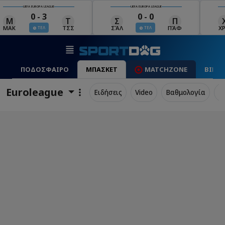
UEFA EUROPA LEAGUE
UEFA EUROPA LEAGUE
0 - 0
0 - 1
Σ
Π
Χ
Μ
Λ
ΣΆΛ
ΠΆΦ
ΧΡΆ
ΜΠΕ
ΛΊΝ
ΤΕΛ
ΤΕΛ
ΠΟΔΟΣΦΑΙΡΟ
ΜΠΑΣΚΕΤ
MATCHZONE
ΒΙΝΤ
Euroleague
Ειδήσεις
Video
Βαθμολογία
Π