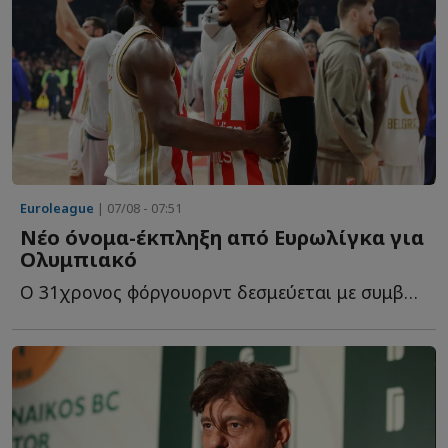
Euroleague
| 07/08 - 07:51
Νέο όνομα-έκπληξη από Ευρωλίγκα για
Ολυμπιακό
O 31χρονος φόργουορντ δεσμεύεται με συμβόλαιο για ακόμη έ...