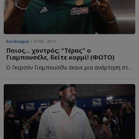
Euroleague
| 07/08 - 00:11
Ποιος... χοντρός; "Τέρας" ο
Γιαμπουσέλε, δείτε κορμί! (ΦΩΤΟ)
Ο Γκερσόν Γιαμπουσέλε έκανε μια ανάρτηση στα social media, κ...