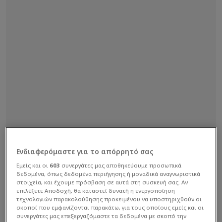
Ενδιαφερόμαστε για το απόρρητό σας
Εμείς και οι
603
συνεργάτες μας αποθηκεύουμε προσωπικά
δεδομένα, όπως δεδομένα περιήγησης ή μοναδικά αναγνωριστικά
στοιχεία, και έχουμε πρόσβαση σε αυτά στη συσκευή σας. Αν
επιλέξετε Αποδοχή, θα καταστεί δυνατή η ενεργοποίηση
τεχνολογιών παρακολούθησης προκειμένου να υποστηριχθούν οι
σκοποί που εμφανίζονται παρακάτω, για τους οποίους εμείς και οι
συνεργάτες μας επεξεργαζόμαστε τα δεδομένα με σκοπό την