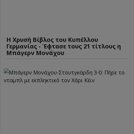
Η Χρυσή Βίβλος του Κυπέλλου
Γερμανίας - Έφτασε τους 21 τίτλους η
Μπάγερν Μονάχου