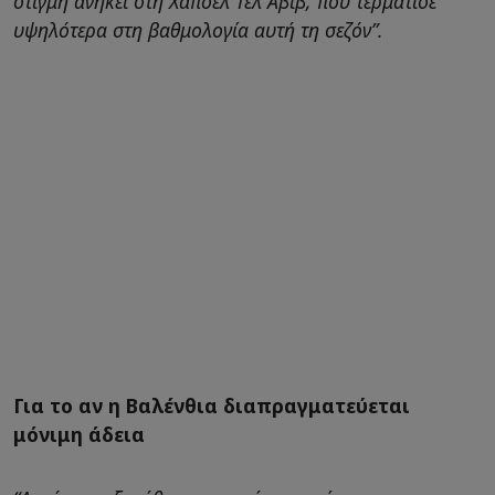
στιγμή ανήκει στη Χάποελ Τελ Αβίβ, που τερμάτισε
υψηλότερα στη βαθμολογία αυτή τη σεζόν”.
Για το αν η Βαλένθια διαπραγματεύεται
μόνιμη άδεια