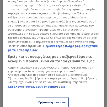
παροχή υπηρεσιών. Αν επιλέξετε Απόρριψη όλων όλων ή
αποσύρετε τη συγκατάθεσή σας, οι εν λόγω τεχνολογίες θα
απενεργοποιηθούν. Αν απενεργοποιηθούν οι ιχνηλάτες, ορισμένο
περιεχόμενο και κάποιες από τις διαφημίσεις που βλέπετε
ενδέχεται να μην είναι τόσο σχετικές με εσάς. Μπορείτε να
επανεμφανίσετε αυτό το μενού για να αλλάξετε τις επιλογές σας ή
να αποσύρετε τη συναίνεσή σας ανά πάσα στιγμή πατώντας τον
σύνδεσμο Διαχείριση προτιμήσεων στο κάτω μέρος της
ιστοσελίδας [ή το αιωρούμενο εικονίδιο στο κάτω αριστερό μέρος
Όπως ανέφερε στη "La Provincias", η Βαλένθια
της ιστοσελίδας, εάν υπάρχει]. Οι επιλογές σας θα τεθούν σε ισχύ
στον Ιστότοπος. Για περισσότερες λεπτομέρειες ανατρέξτε στην
είναι θετική στο ενδεχόμενο να αποκτήσει μόνιμο
Πολιτική Απορρήτου μας.
Περισσότερες πληροφορίες σχετικά
με το απόρρητό σας
συμβόλαιο στη διοργάνωση, παρότι ακόμη δεν
Εμείς και οι συνεργάτες μας επεξεργαζόμαστε
έχουν καθοριστεί οι οικονομικοί όροι της
δεδομένα προκειμένου να παρασχεθούν τα εξής:
συμφωνίας.
Χρήση επακριβών δεδομένων γεωεντοπισμού. Ακριβής σάρωση
χαρακτηριστικών συσκευής για αναγνώριση ταυτότητας.
Αποθήκευση ή/και πρόσβαση στα δεδομένα μιας συσκευής.
Διαβάστε επίσης...
Εξατομικευμένη διαφήμιση και περιεχόμενο, μέτρηση διαφήμισης
και περιεχομένου, έρευνα κοινού και ανάπτυξη υπηρεσιών.
Στο νοσοκομείο παίκτης
Κατάλογος συνεργατών (προμηθευτές)
της Βαλένθια - Μαρτίνεθ:
"Δεν ξέρω τίποτα για
Εμφάνιση σκοπών
αυτόν"