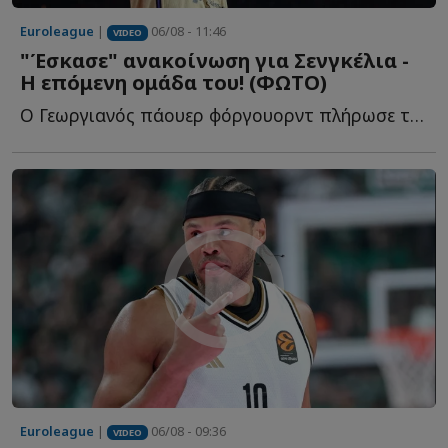
Euroleague
|
06/08 - 11:46
VIDEO
"Έσκασε" ανακοίνωση για Σενγκέλια -
Η επόμενη ομάδα του! (ΦΩΤΟ)
Ο Γεωργιανός πάουερ φόργουορντ πλήρωσε το buy out του σ...
Euroleague
|
06/08 - 09:36
VIDEO