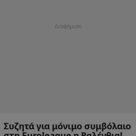
Συζητά για μόνιμο συμβόλαιο
στη Euroleague η Βαλένθια!