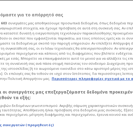
ορικό ρεκόρ και
ρόμαστε για το απόρρητό σας
ι
603
συνεργάτες μας αποθηκεύουμε προσωπικά δεδομένα, όπως δεδομένα περ
0 φιλάθλων για το
ναγνωριστικά στοιχεία, και έχουμε πρόσβαση σε αυτά στη συσκευή σας. Αν επι
α καταστεί δυνατή η ενεργοποίηση τεχνολογιών παρακολούθησης προκειμένο
ούν οι σκοποί που εμφανίζονται παρακάτω, για τους οποίους εμείς και οι συν
μαστε τα δεδομένα με σκοπό την παροχή υπηρεσιών. Αν επιλέξετε Απόρριψη 
τη συγκατάθεσή σας, οι εν λόγω τεχνολογίες θα απενεργοποιηθούν. Αν απενερ
 ορισμένο περιεχόμενο και κάποιες από τις διαφημίσεις που βλέπετε ενδέχεται 
κές με εσάς. Μπορείτε να επανεμφανίσετε αυτό το μενού για να αλλάξετε τις επ
28
Μπάσκετ
Euroleague
τε τη συναίνεσή σας ανά πάσα στιγμή πατώντας τον σύνδεσμο Διαχείριση πρ
 της ιστοσελίδας [ή το αιωρούμενο εικονίδιο στο κάτω αριστερό μέρος της ισ
γάλο ραντεβού στο Telekom Center
ι]. Οι επιλογές σας θα τεθούν σε ισχύ στον Ιστότοπος. Για περισσότερες λεπτο
μος του Ολυμπιακού είναι έτοιμος να το
στην Πολιτική Απορρήτου μας.
Περισσότερες πληροφορίες σχετικά με το 
αι οι συνεργάτες μας επεξεργαζόμαστε δεδομένα προκειμέν
θούν τα εξής:
ριβών δεδομένων γεωεντοπισμού. Ακριβής σάρωση χαρακτηριστικών συσκευής
 ταυτότητας. Αποθήκευση ή/και πρόσβαση στα δεδομένα μιας συσκευής. Εξατ
και περιεχόμενο, μέτρηση διαφήμισης και περιεχομένου, έρευνα κοινού και αν
.
ς συνεργατών (προμηθευτές)