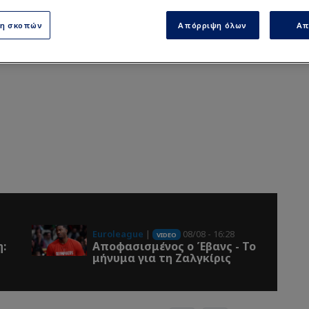
ση σκοπών
Απόρριψη όλων
Απ
Euroleague
|
08/08 - 16:28
VIDEO
η:
Αποφασισμένος ο Έβανς - Το
μήνυμα για τη Ζαλγκίρις