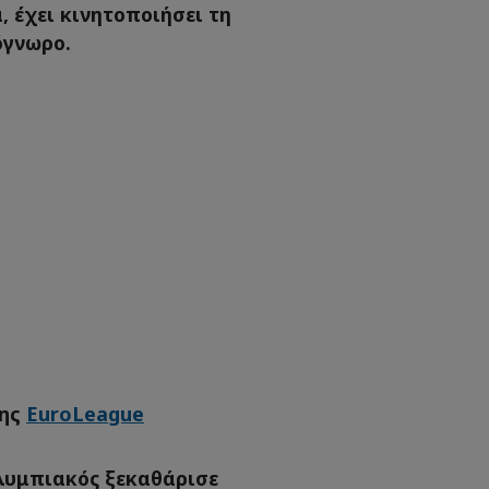
 έχει κινητοποιήσει τη
όγνωρο.
της
EuroLeague
λυμπιακός ξεκαθάρισε