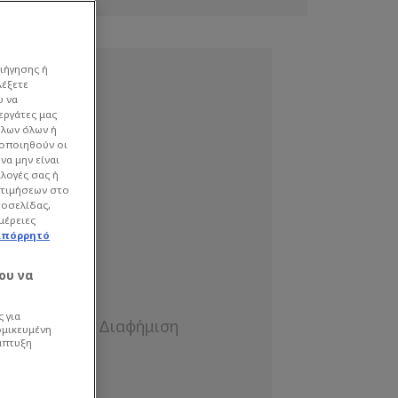
ιήγησης ή
λέξετε
υ να
εργάτες μας
όλων όλων ή
γοποιηθούν οι
να μην είναι
ιλογές σας ή
οτιμήσεων στο
τοσελίδας,
μέρειες
απόρρητό
ου να
 για
ομικευμένη
άπτυξη