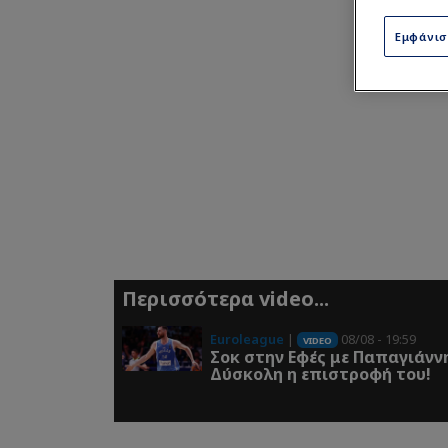
Εμφάνι
Περισσότερα video...
Euroleague
|
08/08 - 19:59
VIDEO
Σοκ στην Εφές με Παπαγιάνν
Δύσκολη η επιστροφή του!