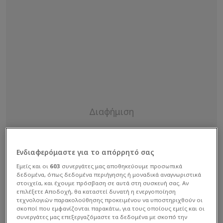
Ενδιαφερόμαστε για το απόρρητό σας
Εμείς και οι
603
συνεργάτες μας αποθηκεύουμε προσωπικά
δεδομένα, όπως δεδομένα περιήγησης ή μοναδικά αναγνωριστικά
στοιχεία, και έχουμε πρόσβαση σε αυτά στη συσκευή σας. Αν
επιλέξετε Αποδοχή, θα καταστεί δυνατή η ενεργοποίηση
τεχνολογιών παρακολούθησης προκειμένου να υποστηριχθούν οι
σκοποί που εμφανίζονται παρακάτω, για τους οποίους εμείς και οι
συνεργάτες μας επεξεργαζόμαστε τα δεδομένα με σκοπό την