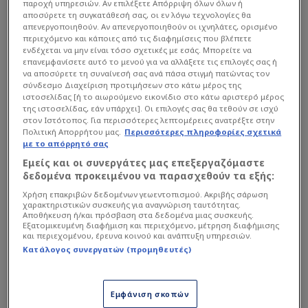
παροχή υπηρεσιών. Αν επιλέξετε Απόρριψη όλων όλων ή
αποσύρετε τη συγκατάθεσή σας, οι εν λόγω τεχνολογίες θα
απενεργοποιηθούν. Αν απενεργοποιηθούν οι ιχνηλάτες, ορισμένο
περιεχόμενο και κάποιες από τις διαφημίσεις που βλέπετε
ενδέχεται να μην είναι τόσο σχετικές με εσάς. Μπορείτε να
επανεμφανίσετε αυτό το μενού για να αλλάξετε τις επιλογές σας ή
«Πιστεύω πραγματικά ότι το ταλέντο και η εμπειρία
να αποσύρετε τη συναίνεσή σας ανά πάσα στιγμή πατώντας τον
σύνδεσμο Διαχείριση προτιμήσεων στο κάτω μέρος της
είναι τεράστιος παράγοντας στις σειρές των πλέι-οφ
ιστοσελίδας [ή το αιωρούμενο εικονίδιο στο κάτω αριστερό μέρος
γενικά, και ειδικά για τα Game 5. Υπάρχει λόγος που ο
της ιστοσελίδας, εάν υπάρχει]. Οι επιλογές σας θα τεθούν σε ισχύ
στον Ιστότοπος. Για περισσότερες λεπτομέρειες ανατρέξτε στην
Εργκίν Αταμάν
έχει κερδίσει και τα τέσσερα Game 5
Πολιτική Απορρήτου μας.
Περισσότερες πληροφορίες σχετικά
στην καριέρα του σε αυτή τη μορφή της
EuroLeague
με το απόρρητό σας
με σειρές best-of-five»
, ανέφερε.
Εμείς και οι συνεργάτες μας επεξεργαζόμαστε
δεδομένα προκειμένου να παρασχεθούν τα εξής:
Χρήση επακριβών δεδομένων γεωεντοπισμού. Ακριβής σάρωση
Διαβάστε επίσης...
χαρακτηριστικών συσκευής για αναγνώριση ταυτότητας.
Αποθήκευση ή/και πρόσβαση στα δεδομένα μιας συσκευής.
Εξατομικευμένη διαφήμιση και περιεχόμενο, μέτρηση διαφήμισης
Τελευταίο ματς στον πάγκο
και περιεχομένου, έρευνα κοινού και ανάπτυξη υπηρεσιών.
του Παναθηναϊκού; Η 11άδα
Κατάλογος συνεργατών (προμηθευτές)
Μπενίτεθ για Ολυμπιακό!
Εμφάνιση σκοπών