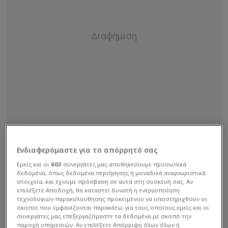
Ενδιαφερόμαστε για το απόρρητό σας
Εμείς και οι
603
συνεργάτες μας αποθηκεύουμε προσωπικά
δεδομένα, όπως δεδομένα περιήγησης ή μοναδικά αναγνωριστικά
στοιχεία, και έχουμε πρόσβαση σε αυτά στη συσκευή σας. Αν
επιλέξετε Αποδοχή, θα καταστεί δυνατή η ενεργοποίηση
τεχνολογιών παρακολούθησης προκειμένου να υποστηριχθούν οι
Ο τεχνικός του Ολυμπιακού εστίασε
σκοποί που εμφανίζονται παρακάτω, για τους οποίους εμείς και οι
περισσότερο στο επερχόμενο Final Four της
συνεργάτες μας επεξεργαζόμαστε τα δεδομένα με σκοπό την
παροχή υπηρεσιών. Αν επιλέξετε Απόρριψη όλων όλων ή