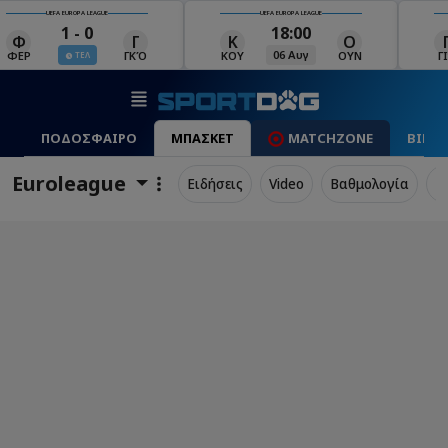
UEFA EUROPA LEAGUE
UEFA EUROPA LEAGUE
18:00
19:00
Κ
Ο
Γ
Ρ
Μ
06 Αυγ
06 Αυγ
ΚΟΥ
ΟΥΝ
ΓΙΑ
ΡΈΙ
ΜΑ
ΠΟΔΟΣΦΑΙΡΟ
ΜΠΑΣΚΕΤ
MATCHZONE
ΒΙΝΤ
Euroleague
Ειδήσεις
Video
Βαθμολογία
Π