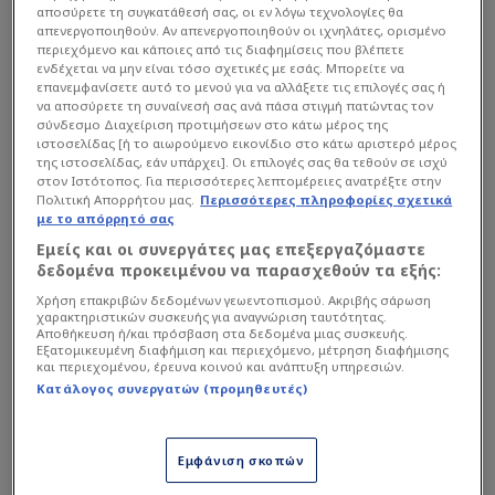
Euroleague
, τονίζοντας ότι οι παίκτες και το
αποσύρετε τη συγκατάθεσή σας, οι εν λόγω τεχνολογίες θα
τεχνικό τιμ των Ερυθρολεύκων έχουν μεγαλύτερη
απενεργοποιηθούν. Αν απενεργοποιηθούν οι ιχνηλάτες, ορισμένο
περιεχόμενο και κάποιες από τις διαφημίσεις που βλέπετε
δίψα από τον πιο φανατικό οπαδό, ενώ
ενδέχεται να μην είναι τόσο σχετικές με εσάς. Μπορείτε να
επανεμφανίσετε αυτό το μενού για να αλλάξετε τις επιλογές σας ή
απάντησε σε ερώτηση σχετικά με το αν κάνει...
να αποσύρετε τη συναίνεσή σας ανά πάσα στιγμή πατώντας τον
ξόρκια για να αποφύγει τους τραυματισμούς!
σύνδεσμο Διαχείριση προτιμήσεων στο κάτω μέρος της
ιστοσελίδας [ή το αιωρούμενο εικονίδιο στο κάτω αριστερό μέρος
της ιστοσελίδας, εάν υπάρχει]. Οι επιλογές σας θα τεθούν σε ισχύ
Οι δηλώσεις του Γιώργου
στον Ιστότοπος. Για περισσότερες λεπτομέρειες ανατρέξτε στην
Πολιτική Απορρήτου μας.
Περισσότερες πληροφορίες σχετικά
Μπαρτζώκα στην ΕΡΤ
με το απόρρητό σας
Εμείς και οι συνεργάτες μας επεξεργαζόμαστε
δεδομένα προκειμένου να παρασχεθούν τα εξής:
«
Πρέπει να κάνετε κάποιες ερωτήσεις, το σέβομαι, τι να
Χρήση επακριβών δεδομένων γεωεντοπισμού. Ακριβής σάρωση
βρεις να πεις; Δύσκολο να κάνουμε σχόλιο σε παιχνίδι
χαρακτηριστικών συσκευής για αναγνώριση ταυτότητας.
που τελείωσε 50 πόντους και ήταν 35 από το
Αποθήκευση ή/και πρόσβαση στα δεδομένα μιας συσκευής.
Εξατομικευμένη διαφήμιση και περιεχόμενο, μέτρηση διαφήμισης
ημίχρονο. Τα παιδιά έχουν να παίξουν 20 μέρες,
και περιεχομένου, έρευνα κοινού και ανάπτυξη υπηρεσιών.
Κατάλογος συνεργατών (προμηθευτές)
ξέρουν πάνω-κάτω ότι θα αποκλειστούν στην πρώτη
φάση των πλέι-οφ και το κίνητρο έχει εκλείψει στον
Κολοσσό. Συγχαρητήρια που πέρασαν στα πλέι-οφ,
Εμφάνιση σκοπών
ενώ πάλευαν για την σωτηρία τους. Πραγματικά το