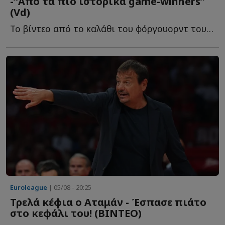
-“Από τα πιο ιστορικά game-winners”
(Vd)
To βίντεο από το καλάθι του φόργουορντ του Παναθηναϊκού, π...
Euroleague
| 05/08 - 20:25
Τρελά κέφια ο Αταμάν - Έσπασε πιάτο
στο κεφάλι του! (ΒΙΝΤΕΟ)