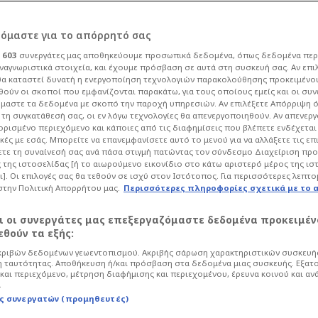
ρόμαστε για το απόρρητό σας
ι
603
συνεργάτες μας αποθηκεύουμε προσωπικά δεδομένα, όπως δεδομένα περ
ναγνωριστικά στοιχεία, και έχουμε πρόσβαση σε αυτά στη συσκευή σας. Αν επι
α καταστεί δυνατή η ενεργοποίηση τεχνολογιών παρακολούθησης προκειμένο
μάν στη δωδεκάδα
ούν οι σκοποί που εμφανίζονται παρακάτω, για τους οποίους εμείς και οι συν
μαστε τα δεδομένα με σκοπό την παροχή υπηρεσιών. Αν επιλέξετε Απόρριψη 
τη συγκατάθεσή σας, οι εν λόγω τεχνολογίες θα απενεργοποιηθούν. Αν απενερ
ού!
 ορισμένο περιεχόμενο και κάποιες από τις διαφημίσεις που βλέπετε ενδέχεται 
κές με εσάς. Μπορείτε να επανεμφανίσετε αυτό το μενού για να αλλάξετε τις επ
τε τη συναίνεσή σας ανά πάσα στιγμή πατώντας τον σύνδεσμο Διαχείριση πρ
 της ιστοσελίδας [ή το αιωρούμενο εικονίδιο στο κάτω αριστερό μέρος της ισ
Μπάσκετ
Euroleague
ι]. Οι επιλογές σας θα τεθούν σε ισχύ στον Ιστότοπος. Για περισσότερες λεπτο
στην Πολιτική Απορρήτου μας.
Περισσότερες πληροφορίες σχετικά με το 
 Εργκίν Αταμάν για τον "τελικό"
έναντι στη Βαλένθια
αι οι συνεργάτες μας επεξεργαζόμαστε δεδομένα προκειμέν
θούν τα εξής:
ριβών δεδομένων γεωεντοπισμού. Ακριβής σάρωση χαρακτηριστικών συσκευής
 ταυτότητας. Αποθήκευση ή/και πρόσβαση στα δεδομένα μιας συσκευής. Εξατ
και περιεχόμενο, μέτρηση διαφήμισης και περιεχομένου, έρευνα κοινού και αν
.
ς συνεργατών (προμηθευτές)