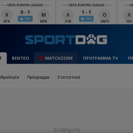
UEFA EUROPA LEAGUE
UEFA EUROPA LEAGUE
U
0 - 1
1 - 1
Χ
Μ
Λ
Ο
Λ
ΤΕΛ
ΤΕΛ
ΧΡΆ
ΜΠΕ
ΛΊΝ
ΟΜΌ
ΛΕΧ
Τ
ΒΙΝΤΕΟ
MATCHZONE
ΠΡΟΓΡΑΜΜΑ TV
Π
αθμολογία
Πρόγραμμα
Στατιστικά