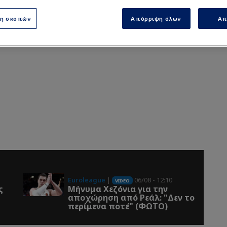
ση σκοπών
Απόρριψη όλων
Απ
Euroleague
|
06/08 - 12:10
VIDEO
ς
Μήνυμα Χεζόνια για την
αποχώρηση από Ρεάλ: "Δεν το
περίμενα ποτέ" (ΦΩΤΟ)