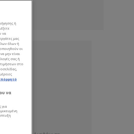
ιήγησης ή
λέξετε
υ να
εργάτες μας
όλων όλων ή
γοποιηθούν οι
να μην είναι
ιλογές σας ή
οτιμήσεων στο
τοσελίδας,
μέρειες
απόρρητό
ου να
 για
ομικευμένη
άπτυξη