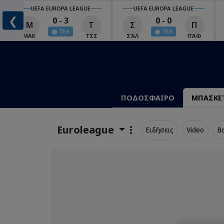
UEFA EUROPA LEAGUE
UEFA EUROPA LEAGUE
❮
0 - 3
0 - 0
Μ
Τ
Σ
Π
ΤΕΛ
ΤΕΛ
ΜΑΚ
ΤΣΣ
ΣΆΛ
ΠΆΦ
ΠΟΔΟΣΦΑΙΡΟ
ΜΠΑΣΚΕ
Euroleague
Ειδήσεις
Video
Β