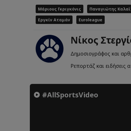
Μάριους Γκριγκόνις
Παναγιώτης Καλαϊ
Εργκίν Αταμάν
Euroleague
Νίκος Στεργ
Δημοσιογράφος και αρθ
Ρεπορτάζ και ειδήσεις 
#AllSportsVideo