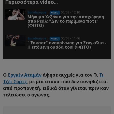
Περισσότερα video...
Euroleague
|
06/08 - 12:10
VIDEO
Μήνυμα Χεζόνια για την αποχώρηση
από Ρεάλ: "Δεν το περίμενα ποτέ"
(ΦΩΤΟ)
Euroleague
|
06/08 - 11:46
VIDEO
"Έσκασε" ανακοίνωση για Σενγκέλια -
Η επόμενη ομάδα του! (ΦΩΤΟ)
Ο
Εργκίν Αταμάν
άφησε αιχμές για τον Τι
Τι
Τζέι Σορτς
, με μία ατάκα που δεν συνηθίζεται
από προπονητή, ειδικά όταν γίνεται πριν καν
τελειώσει ο αγώνας.