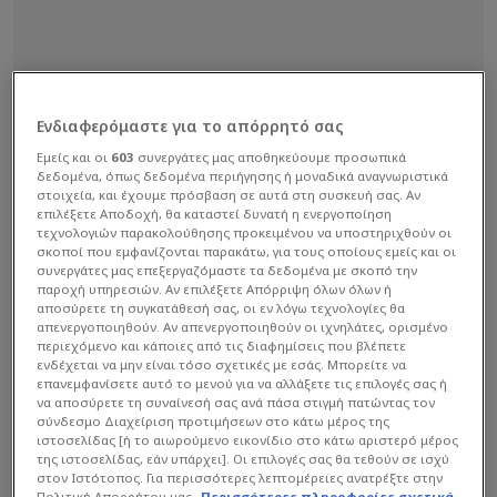
Ενδιαφερόμαστε για το απόρρητό σας
Εμείς και οι
603
συνεργάτες μας αποθηκεύουμε προσωπικά
δεδομένα, όπως δεδομένα περιήγησης ή μοναδικά αναγνωριστικά
στοιχεία, και έχουμε πρόσβαση σε αυτά στη συσκευή σας. Αν
επιλέξετε Αποδοχή, θα καταστεί δυνατή η ενεργοποίηση
τεχνολογιών παρακολούθησης προκειμένου να υποστηριχθούν οι
σκοποί που εμφανίζονται παρακάτω, για τους οποίους εμείς και οι
συνεργάτες μας επεξεργαζόμαστε τα δεδομένα με σκοπό την
παροχή υπηρεσιών. Αν επιλέξετε Απόρριψη όλων όλων ή
αποσύρετε τη συγκατάθεσή σας, οι εν λόγω τεχνολογίες θα
απενεργοποιηθούν. Αν απενεργοποιηθούν οι ιχνηλάτες, ορισμένο
περιεχόμενο και κάποιες από τις διαφημίσεις που βλέπετε
ενδέχεται να μην είναι τόσο σχετικές με εσάς. Μπορείτε να
επανεμφανίσετε αυτό το μενού για να αλλάξετε τις επιλογές σας ή
να αποσύρετε τη συναίνεσή σας ανά πάσα στιγμή πατώντας τον
σύνδεσμο Διαχείριση προτιμήσεων στο κάτω μέρος της
ιστοσελίδας [ή το αιωρούμενο εικονίδιο στο κάτω αριστερό μέρος
της ιστοσελίδας, εάν υπάρχει]. Οι επιλογές σας θα τεθούν σε ισχύ
στον Ιστότοπος. Για περισσότερες λεπτομέρειες ανατρέξτε στην
Πολιτική Απορρήτου μας.
Περισσότερες πληροφορίες σχετικά