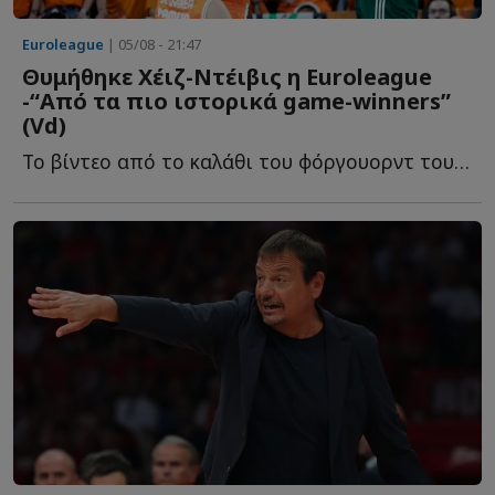
Euroleague
| 05/08 - 21:47
Θυμήθηκε Χέιζ-Ντέιβις η Euroleague
-“Από τα πιο ιστορικά game-winners”
(Vd)
To βίντεο από το καλάθι του φόργουορντ του Παναθηναϊκού, π...