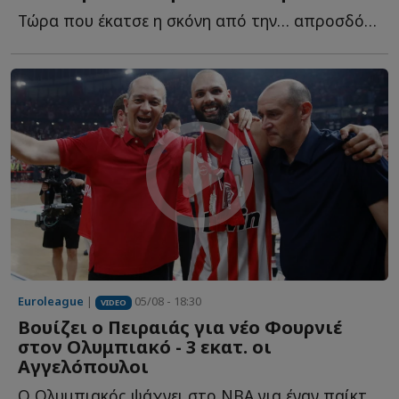
Τώρα που έκατσε η σκόνη από την… απροσδόκητη προσθήκη τ...
Euroleague
|
05/08 - 18:30
VIDEO
Βουίζει ο Πειραιάς για νέο Φουρνιέ
στον Ολυμπιακό - 3 εκατ. οι
Αγγελόπουλοι
Ο Ολυμπιακός ψάχνει στο NBA για έναν παίκτη που θα... κουμπώσει σ...