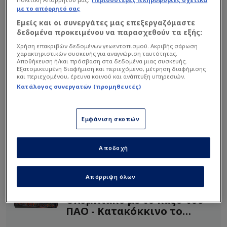
με το απόρρητό σας
Εμείς και οι συνεργάτες μας επεξεργαζόμαστε
δεδομένα προκειμένου να παρασχεθούν τα εξής:
Χρήση επακριβών δεδομένων γεωεντοπισμού. Ακριβής σάρωση
χαρακτηριστικών συσκευής για αναγνώριση ταυτότητας.
Αποθήκευση ή/και πρόσβαση στα δεδομένα μιας συσκευής.
Εξατομικευμένη διαφήμιση και περιεχόμενο, μέτρηση διαφήμισης
και περιεχομένου, έρευνα κοινού και ανάπτυξη υπηρεσιών.
Στο ημίχρονο του Game 5 απέναντι στη
Κατάλογος συνεργατών (προμηθευτές)
Βαλένθια, ο τεχνικός του Παναθηναϊκού δήλωσε
χαρακτηριστικά πως η ομάδα του είναι σα να
Εμφάνιση σκοπών
κάνει επίθεση με... τέσσερις παίκτες αντί για
πέντε όταν ο Σορτς βρίσκεται στο παρκέ!
Αποδοχή
Διαβάστε επίσης...
Απόρριψη όλων
Πανηγυρίζουν στον
Ολυμπιακό με το κάζο του
ΠΑΟ - Κατακόκκινο το
ΟΑΚΑ!