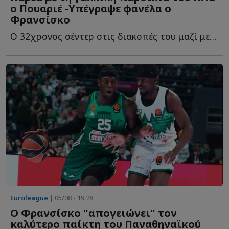
ο Πουαριέ -Υπέγραψε φανέλα ο
Φρανσίσκo
Ο 32χρονος σέντερ στις διακοπές του μαζί με τους συμπατριώτες τ...
Euroleague
| 05/08 - 19:28
Ο Φρανσίσκο "απογειώνει" τον
καλύτερο παίκτη του Παναθηναϊκού