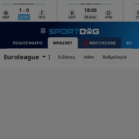
UEFA EUROPA LEAGUE
UEFA EUROPA LEAGUE
18:00
19:00
Κ
Ο
Γ
Ρ
Μ
06 Αυγ
06 Αυγ
ΚΟΥ
ΟΥΝ
ΓΙΑ
ΡΈΙ
ΜΑ
ΠΟΔΟΣΦΑΙΡΟ
ΜΠΑΣΚΕΤ
MATCHZONE
ΒΙΝΤ
Euroleague
Ειδήσεις
Video
Βαθμολογία
Π