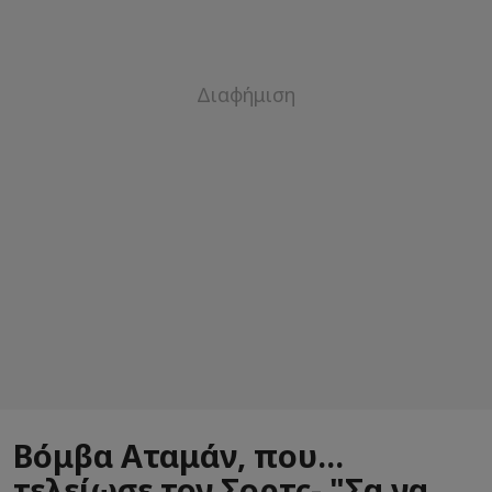
Βόμβα Αταμάν, που...
τελείωσε τον Σορτς- "Σα να