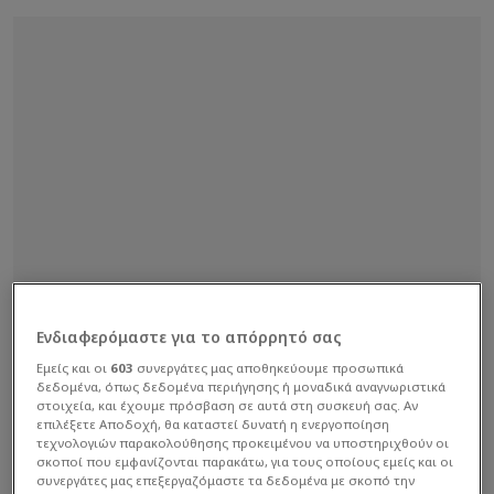
Ενδιαφερόμαστε για το απόρρητό σας
Εμείς και οι
603
συνεργάτες μας αποθηκεύουμε προσωπικά
δεδομένα, όπως δεδομένα περιήγησης ή μοναδικά αναγνωριστικά
στοιχεία, και έχουμε πρόσβαση σε αυτά στη συσκευή σας. Αν
επιλέξετε Αποδοχή, θα καταστεί δυνατή η ενεργοποίηση
τεχνολογιών παρακολούθησης προκειμένου να υποστηριχθούν οι
σκοποί που εμφανίζονται παρακάτω, για τους οποίους εμείς και οι
συνεργάτες μας επεξεργαζόμαστε τα δεδομένα με σκοπό την