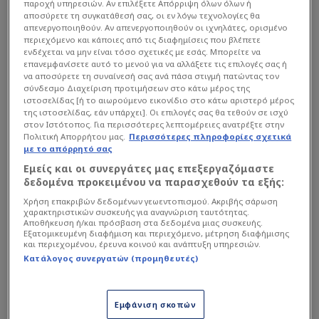
παροχή υπηρεσιών. Αν επιλέξετε Απόρριψη όλων όλων ή
αποσύρετε τη συγκατάθεσή σας, οι εν λόγω τεχνολογίες θα
απενεργοποιηθούν. Αν απενεργοποιηθούν οι ιχνηλάτες, ορισμένο
περιεχόμενο και κάποιες από τις διαφημίσεις που βλέπετε
ενδέχεται να μην είναι τόσο σχετικές με εσάς. Μπορείτε να
επανεμφανίσετε αυτό το μενού για να αλλάξετε τις επιλογές σας ή
να αποσύρετε τη συναίνεσή σας ανά πάσα στιγμή πατώντας τον
σύνδεσμο Διαχείριση προτιμήσεων στο κάτω μέρος της
ιστοσελίδας [ή το αιωρούμενο εικονίδιο στο κάτω αριστερό μέρος
της ιστοσελίδας, εάν υπάρχει]. Οι επιλογές σας θα τεθούν σε ισχύ
στον Ιστότοπος. Για περισσότερες λεπτομέρειες ανατρέξτε στην
Πολιτική Απορρήτου μας.
Περισσότερες πληροφορίες σχετικά
Το βάρος της αποτυχίας στον
Εργκίν Αταμάν
με το απόρρητό σας
Εμείς και οι συνεργάτες μας επεξεργαζόμαστε
δεδομένα προκειμένου να παρασχεθούν τα εξής:
Διαβάστε επίσης...
Χρήση επακριβών δεδομένων γεωεντοπισμού. Ακριβής σάρωση
χαρακτηριστικών συσκευής για αναγνώριση ταυτότητας.
Ο μεγάλος πόθος για
Αποθήκευση ή/και πρόσβαση στα δεδομένα μιας συσκευής.
Εξατομικευμένη διαφήμιση και περιεχόμενο, μέτρηση διαφήμισης
προπονητής στον
και περιεχομένου, έρευνα κοινού και ανάπτυξη υπηρεσιών.
Παναθηναϊκό και η
Κατάλογος συνεργατών (προμηθευτές)
ανατροπή με Ιτούδη!
Η συμφωνία
Γιαννακόπουλου-Αταμάν:
Εμφάνιση σκοπών