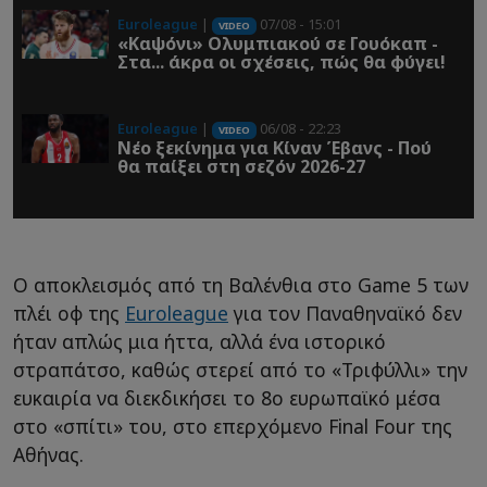
Euroleague
|
07/08 - 15:01
VIDEO
«Καψόνι» Ολυμπιακού σε Γουόκαπ -
Στα... άκρα οι σχέσεις, πώς θα φύγει!
Euroleague
|
06/08 - 22:23
VIDEO
Νέο ξεκίνημα για Κίναν Έβανς - Πού
θα παίξει στη σεζόν 2026-27
Ο αποκλεισμός από τη Βαλένθια στο Game 5 των
πλέι οφ της
Euroleague
για τον Παναθηναϊκό δεν
ήταν απλώς μια ήττα, αλλά ένα ιστορικό
στραπάτσο, καθώς στερεί από το «Τριφύλλι» την
ευκαιρία να διεκδικήσει το 8ο ευρωπαϊκό μέσα
στο «σπίτι» του, στο επερχόμενο Final Four της
Αθήνας.