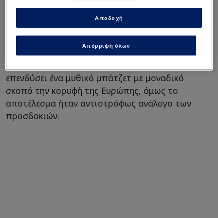
Μεγάλη αποζημίωση για να
φύγει από ΠΑΟ!
Αποδοχή
Αν και η σεζόν έχει ακόμα μπροστά της τους
Απόρριψη όλων
τελικούς της
Basket League
, το πρόσημο είναι
ήδη αρνητικό. Ο
Δημήτρης Γιαννακόπουλος
είχε
επενδύσει ένα μυθικό μπάτζετ με μοναδικό
σκοπό την κορυφή της Ευρώπης, όμως το
αποτέλεσμα ήταν αντιστρόφως ανάλογο των
προσδοκιών.