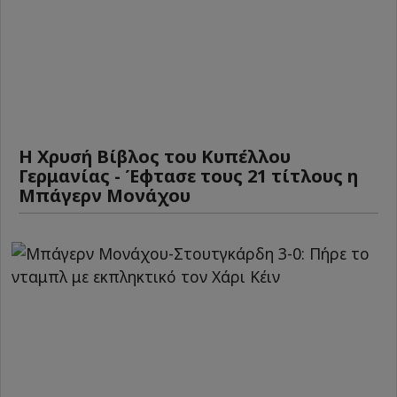
Η Χρυσή Βίβλος του Κυπέλλου
Γερμανίας - Έφτασε τους 21 τίτλους η
Μπάγερν Μονάχου