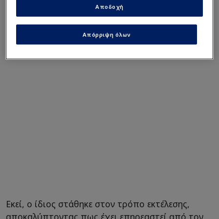
Αποδοχή
εντυπωσιακές φάσεις από τη regular season, με
μία εξ αυτών — τρίποντο απέναντι στη Ρεάλ
Απόρριψη όλων
Μαδρίτης — να ξεχωρίζει.
Εκεί, ο ίδιος στάθηκε στον τρόπο εκτέλεσης,
αποκαλύπτοντας πως έχει επηρεαστεί από τον