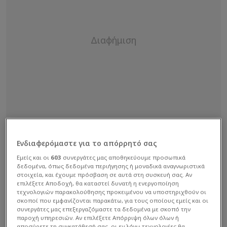
Ενδιαφερόμαστε για το απόρρητό σας
Εμείς και οι
603
συνεργάτες μας αποθηκεύουμε προσωπικά
δεδομένα, όπως δεδομένα περιήγησης ή μοναδικά αναγνωριστικά
στοιχεία, και έχουμε πρόσβαση σε αυτά στη συσκευή σας. Αν
επιλέξετε Αποδοχή, θα καταστεί δυνατή η ενεργοποίηση
τεχνολογιών παρακολούθησης προκειμένου να υποστηριχθούν οι
σκοποί που εμφανίζονται παρακάτω, για τους οποίους εμείς και οι
συνεργάτες μας επεξεργαζόμαστε τα δεδομένα με σκοπό την
παροχή υπηρεσιών. Αν επιλέξετε Απόρριψη όλων όλων ή
αποσύρετε τη συγκατάθεσή σας, οι εν λόγω τεχνολογίες θα