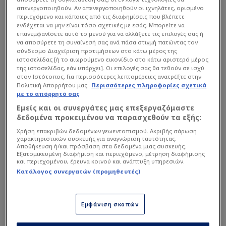
απενεργοποιηθούν. Αν απενεργοποιηθούν οι ιχνηλάτες, ορισμένο
περιεχόμενο και κάποιες από τις διαφημίσεις που βλέπετε
ενδέχεται να μην είναι τόσο σχετικές με εσάς. Μπορείτε να
επανεμφανίσετε αυτό το μενού για να αλλάξετε τις επιλογές σας ή
να αποσύρετε τη συναίνεσή σας ανά πάσα στιγμή πατώντας τον
σύνδεσμο Διαχείριση προτιμήσεων στο κάτω μέρος της
ιστοσελίδας [ή το αιωρούμενο εικονίδιο στο κάτω αριστερό μέρος
της ιστοσελίδας, εάν υπάρχει]. Οι επιλογές σας θα τεθούν σε ισχύ
στον Ιστότοπος. Για περισσότερες λεπτομέρειες ανατρέξτε στην
Πολιτική Απορρήτου μας.
Περισσότερες πληροφορίες σχετικά
με το απόρρητό σας
Εμείς και οι συνεργάτες μας επεξεργαζόμαστε
δεδομένα προκειμένου να παρασχεθούν τα εξής:
Χρήση επακριβών δεδομένων γεωεντοπισμού. Ακριβής σάρωση
χαρακτηριστικών συσκευής για αναγνώριση ταυτότητας.
Διαβάστε επίσης...
Αποθήκευση ή/και πρόσβαση στα δεδομένα μιας συσκευής.
Εξατομικευμένη διαφήμιση και περιεχόμενο, μέτρηση διαφήμισης
Ντόρσεϊ: «Η καλύτερη
και περιεχομένου, έρευνα κοινού και ανάπτυξη υπηρεσιών.
ομάδα δεν κερδίζει πάντα
Κατάλογος συνεργατών (προμηθευτές)
το F4 - Κόκκινο το ΟΑΚΑ»
Εμφάνιση σκοπών
Ο γκαρντ του Ολυμπιακού είδε και σχολίασε