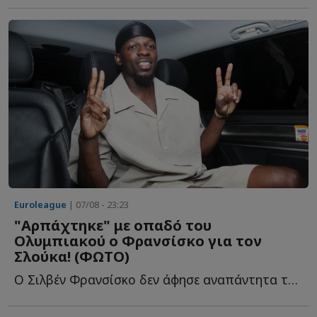
Euroleague
| 07/08 - 23:23
"Αρπάχτηκε" με οπαδό του
Ολυμπιακού ο Φρανσίσκο για τον
Σλούκα! (ΦΩΤΟ)
Ο Σιλβέν Φρανσίσκο δεν άφησε αναπάντητα τα όσα έγραψε φ...