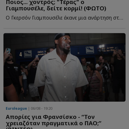
Ποιος... χοντρός; "Τέρας" ο
Γιαμπουσέλε, δείτε κορμί! (ΦΩΤΟ)
Ο Γκερσόν Γιαμπουσέλε έκανε μια ανάρτηση στα social media, κ...
Euroleague
| 06/08 - 19:20
Απορίες για Φρανσίσκο - “Τον
χρειαζόταν πραγματικά ο ΠΑΟ;”