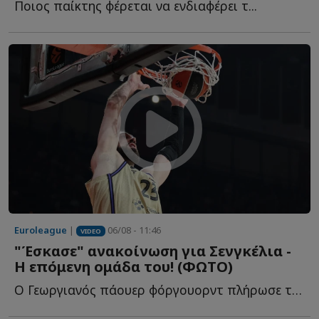
Ποιος παίκτης φέρεται να ενδιαφέρει τ...
Euroleague
|
06/08 - 11:46
VIDEO
"Έσκασε" ανακοίνωση για Σενγκέλια -
Η επόμενη ομάδα του! (ΦΩΤΟ)
Ο Γεωργιανός πάουερ φόργουορντ πλήρωσε το buy out του σ...