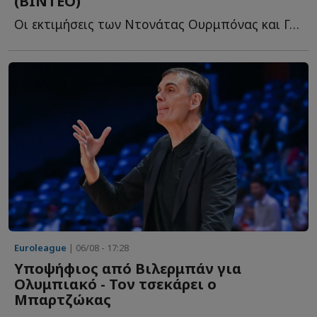
(ΒΙΝΤΕΟ)
Oι εκτιμήσεις των Ντονάτας Ουρμπόνας και Γκίτις Μπλαζεβίτσιους γ...
Euroleague
| 06/08 - 17:28
Υποψήφιος από Βιλερμπάν για
Ολυμπιακό - Τον τσεκάρει ο
Μπαρτζώκας