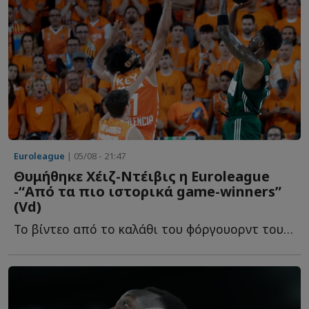
Euroleague
| 05/08 - 21:47
Θυμήθηκε Χέιζ-Ντέιβις η Euroleague
-“Από τα πιο ιστορικά game-winners”
(Vd)
To βίντεο από το καλάθι του φόργουορντ του Παναθηναϊκού, π...