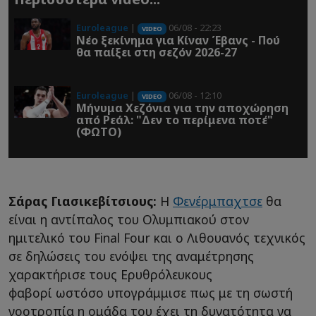
Euroleague
|
06/08 - 22:23
VIDEO
Νέο ξεκίνημα για Κίναν Έβανς - Πού
θα παίξει στη σεζόν 2026-27
Euroleague
|
06/08 - 12:10
VIDEO
Μήνυμα Χεζόνια για την αποχώρηση
από Ρεάλ: "Δεν το περίμενα ποτέ"
(ΦΩΤΟ)
Σάρας Γιασικεβίτσιους:
Η
Φενέρμπαχτσε
θα
είναι η αντίπαλος του Ολυμπιακού στον
ημιτελικό του Final Four και ο Λιθουανός τεχνικός
σε δηλώσεις του ενόψει της αναμέτρησης
χαρακτήρισε τους Ερυθρόλευκους
φαβορί ωστόσο υπογράμμισε πως με τη σωστή
νοοτροπία η ομάδα του έχει τη δυνατότητα να