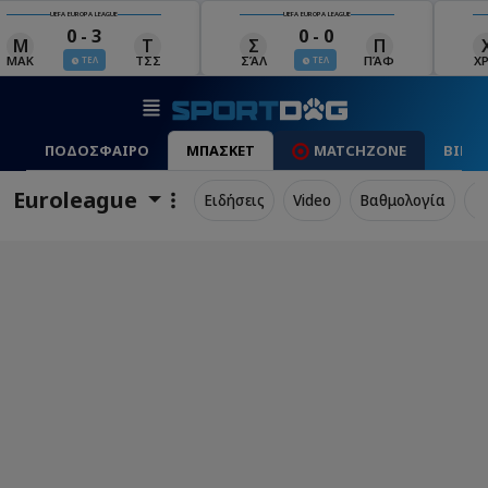
UEFA EUROPA LEAGUE
UEFA EUROPA LEAGUE
0 - 0
0 - 1
Σ
Π
Χ
Μ
ΣΆΛ
ΠΆΦ
ΧΡΆ
ΜΠΕ
ΤΕΛ
ΤΕΛ
ΠΟΔΟΣΦΑΙΡΟ
ΜΠΑΣΚΕΤ
MATCHZONE
ΒΙΝΤ
Euroleague
Ειδήσεις
Video
Βαθμολογία
Π