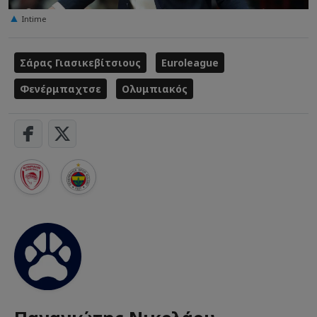
Intime
Σάρας Γιασικεβίτσιους
Euroleague
Φενέρμπαχτσε
Ολυμπιακός