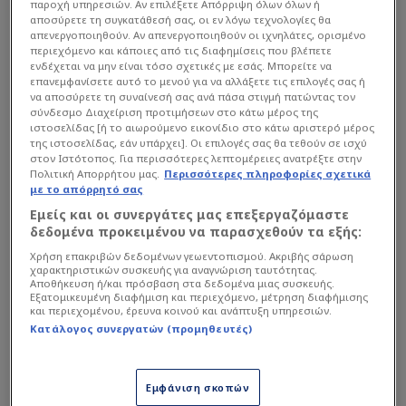
παροχή υπηρεσιών. Αν επιλέξετε Απόρριψη όλων όλων ή
αποσύρετε τη συγκατάθεσή σας, οι εν λόγω τεχνολογίες θα
απενεργοποιηθούν. Αν απενεργοποιηθούν οι ιχνηλάτες, ορισμένο
περιεχόμενο και κάποιες από τις διαφημίσεις που βλέπετε
ενδέχεται να μην είναι τόσο σχετικές με εσάς. Μπορείτε να
επανεμφανίσετε αυτό το μενού για να αλλάξετε τις επιλογές σας ή
να αποσύρετε τη συναίνεσή σας ανά πάσα στιγμή πατώντας τον
σύνδεσμο Διαχείριση προτιμήσεων στο κάτω μέρος της
ιστοσελίδας [ή το αιωρούμενο εικονίδιο στο κάτω αριστερό μέρος
της ιστοσελίδας, εάν υπάρχει]. Οι επιλογές σας θα τεθούν σε ισχύ
στον Ιστότοπος. Για περισσότερες λεπτομέρειες ανατρέξτε στην
Πολιτική Απορρήτου μας.
Περισσότερες πληροφορίες σχετικά
με το απόρρητό σας
Εμείς και οι συνεργάτες μας επεξεργαζόμαστε
δεδομένα προκειμένου να παρασχεθούν τα εξής:
Χρήση επακριβών δεδομένων γεωεντοπισμού. Ακριβής σάρωση
χαρακτηριστικών συσκευής για αναγνώριση ταυτότητας.
Αποθήκευση ή/και πρόσβαση στα δεδομένα μιας συσκευής.
Εξατομικευμένη διαφήμιση και περιεχόμενο, μέτρηση διαφήμισης
και περιεχομένου, έρευνα κοινού και ανάπτυξη υπηρεσιών.
Κατάλογος συνεργατών (προμηθευτές)
Εμφάνιση σκοπών