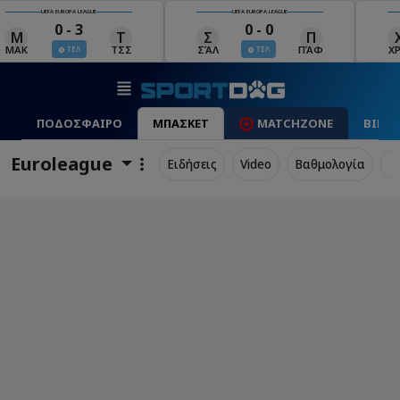
UEFA EUROPA LEAGUE
UEFA EUROPA LEAGUE
0 - 0
0 - 1
Σ
Π
Χ
Μ
Λ
ΣΆΛ
ΠΆΦ
ΧΡΆ
ΜΠΕ
ΛΊΝ
ΤΕΛ
ΤΕΛ
ΠΟΔΟΣΦΑΙΡΟ
ΜΠΑΣΚΕΤ
MATCHZONE
ΒΙΝΤ
Euroleague
Ειδήσεις
Video
Βαθμολογία
Π