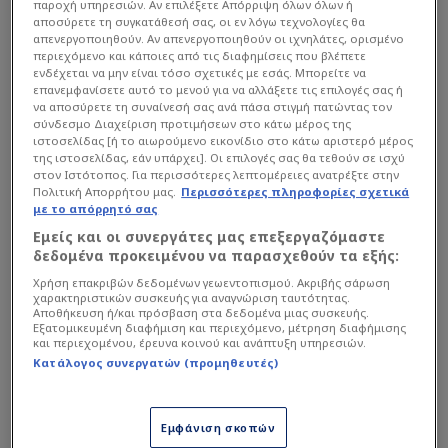
παροχή υπηρεσιών. Αν επιλέξετε Απόρριψη όλων όλων ή
αποσύρετε τη συγκατάθεσή σας, οι εν λόγω τεχνολογίες θα
απενεργοποιηθούν. Αν απενεργοποιηθούν οι ιχνηλάτες, ορισμένο
περιεχόμενο και κάποιες από τις διαφημίσεις που βλέπετε
ενδέχεται να μην είναι τόσο σχετικές με εσάς. Μπορείτε να
επανεμφανίσετε αυτό το μενού για να αλλάξετε τις επιλογές σας ή
να αποσύρετε τη συναίνεσή σας ανά πάσα στιγμή πατώντας τον
σύνδεσμο Διαχείριση προτιμήσεων στο κάτω μέρος της
ιστοσελίδας [ή το αιωρούμενο εικονίδιο στο κάτω αριστερό μέρος
της ιστοσελίδας, εάν υπάρχει]. Οι επιλογές σας θα τεθούν σε ισχύ
στον Ιστότοπος. Για περισσότερες λεπτομέρειες ανατρέξτε στην
Πολιτική Απορρήτου μας.
Περισσότερες πληροφορίες σχετικά
με το απόρρητό σας
Ο αναλυτής διαιτησίας τόνισε πως η Βαλένθια
Εμείς και οι συνεργάτες μας επεξεργαζόμαστε
ευνοήθηκε από τις αποφάσεις των διαιτητών,
δεδομένα προκειμένου να παρασχεθούν τα εξής:
ωστόσο διαφώνησε με τον
Εργκίν Αταμάν
, ο
Χρήση επακριβών δεδομένων γεωεντοπισμού. Ακριβής σάρωση
χαρακτηριστικών συσκευής για αναγνώριση ταυτότητας.
οποίος είπε μεταξύ άλλων ότι με αναλογα
Αποθήκευση ή/και πρόσβαση στα δεδομένα μιας συσκευής.
Εξατομικευμένη διαφήμιση και περιεχόμενο, μέτρηση διαφήμισης
διαιτητικά κριτήρια η Βαλένθια θα κατακτήσει τη
και περιεχομένου, έρευνα κοινού και ανάπτυξη υπηρεσιών.
Euroleague, ενώ διαμαρτυρήθηκε επίσης για τη
Κατάλογος συνεργατών (προμηθευτές)
διαφορά στις βολές (29-8). Σύμφωνα με τον
Γουόρνικ, τα επιχειρήματα του τεχνικού του
Εμφάνιση σκοπών
Παναθηναίκού δεν έχουν βάση.