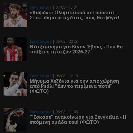
Euroleague
| 07/08 - 15:01
«Καψόνι» Ολυμπιακού σε Γουόκαπ -
Στα... άκρα οι σχέσεις, πώς θα φύγει!
Euroleague
| 06/08 - 22:23
Νέο ξεκίνημα για Κίναν Έβανς - Πού θα
παίξει στη σεζόν 2026-27
Euroleague
| 06/08 - 12:10
Μήνυμα Χεζόνια για την αποχώρηση
από Ρεάλ: "Δεν το περίμενα ποτέ"
(ΦΩΤΟ)
Euroleague
| 06/08 - 11:46
"Έσκασε" ανακοίνωση για Σενγκέλια - Η
επόμενη ομάδα του! (ΦΩΤΟ)