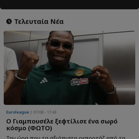
Τελευταία Νέα
Euroleague
| 07/08 - 17:43
Ο Γιαμπουσέλε ξεφτίλισε ένα σωρό
κόσμο (ΦΩΤΟ)
Την ώρα που τα αξιόπιστα ρεπορτάζ από τα εργομετρικ�...