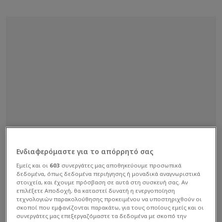
Ενδιαφερόμαστε για το απόρρητό σας
Εμείς και οι
603
συνεργάτες μας αποθηκεύουμε προσωπικά
δεδομένα, όπως δεδομένα περιήγησης ή μοναδικά αναγνωριστικά
στοιχεία, και έχουμε πρόσβαση σε αυτά στη συσκευή σας. Αν
επιλέξετε Αποδοχή, θα καταστεί δυνατή η ενεργοποίηση
τεχνολογιών παρακολούθησης προκειμένου να υποστηριχθούν οι
σκοποί που εμφανίζονται παρακάτω, για τους οποίους εμείς και οι
συνεργάτες μας επεξεργαζόμαστε τα δεδομένα με σκοπό την