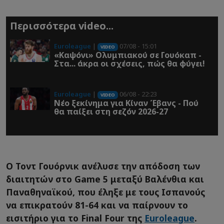
Περισσότερα video...
Euroleague
|
07/08 - 15:01
VIDEO
«Καψόνι» Ολυμπιακού σε Γουόκαπ -
Στα... άκρα οι σχέσεις, πώς θα φύγει!
Euroleague
|
06/08 - 22:23
VIDEO
Νέο ξεκίνημα για Κίναν Έβανς - Πού
θα παίξει στη σεζόν 2026-27
Ο Τοντ Γουόρνικ ανέλυσε την απόδοση των
διαιτητών στο Game 5 μεταξύ Βαλένθια και
Παναθηναϊκού, που έληξε με τους Ισπανούς
να επικρατούν 81-64 και να παίρνουν το
εισιτήριο για το Final Four της
Euroleague
.