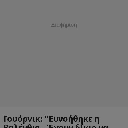
Γουόρνικ: "Ευνοήθηκε η
Βαλένθια - Έχουν δίκιο να