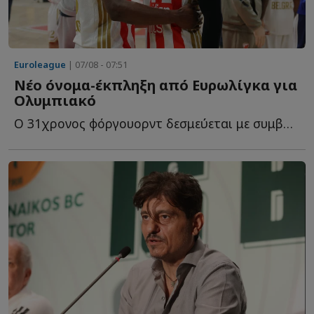
Euroleague
| 07/08 - 07:51
Νέο όνομα-έκπληξη από Ευρωλίγκα για
Ολυμπιακό
O 31χρονος φόργουορντ δεσμεύεται με συμβόλαιο για ακόμη έ...