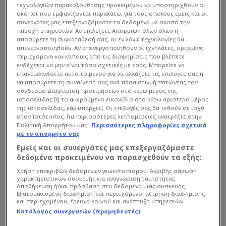
τεχνολογιών παρακολούθησης προκειμένου να υποστηριχθούν οι
σκοποί που εμφανίζονται παρακάτω, για τους οποίους εμείς και οι
συνεργάτες μας επεξεργαζόμαστε τα δεδομένα με σκοπό την
παροχή υπηρεσιών. Αν επιλέξετε Απόρριψη όλων όλων ή
αποσύρετε τη συγκατάθεσή σας, οι εν λόγω τεχνολογίες θα
απενεργοποιηθούν. Αν απενεργοποιηθούν οι ιχνηλάτες, ορισμένο
περιεχόμενο και κάποιες από τις διαφημίσεις που βλέπετε
ενδέχεται να μην είναι τόσο σχετικές με εσάς. Μπορείτε να
επανεμφανίσετε αυτό το μενού για να αλλάξετε τις επιλογές σας ή
να αποσύρετε τη συναίνεσή σας ανά πάσα στιγμή πατώντας τον
σύνδεσμο Διαχείριση προτιμήσεων στο κάτω μέρος της
ιστοσελίδας [ή το αιωρούμενο εικονίδιο στο κάτω αριστερό μέρος
της ιστοσελίδας, εάν υπάρχει]. Οι επιλογές σας θα τεθούν σε ισχύ
στον Ιστότοπος. Για περισσότερες λεπτομέρειες ανατρέξτε στην
Πολιτική Απορρήτου μας.
Περισσότερες πληροφορίες σχετικά
με το απόρρητό σας
Εμείς και οι συνεργάτες μας επεξεργαζόμαστε
δεδομένα προκειμένου να παρασχεθούν τα εξής:
Χρήση επακριβών δεδομένων γεωεντοπισμού. Ακριβής σάρωση
χαρακτηριστικών συσκευής για αναγνώριση ταυτότητας.
Αποθήκευση ή/και πρόσβαση στα δεδομένα μιας συσκευής.
Εξατομικευμένη διαφήμιση και περιεχόμενο, μέτρηση διαφήμισης
και περιεχομένου, έρευνα κοινού και ανάπτυξη υπηρεσιών.
Κατάλογος συνεργατών (προμηθευτές)