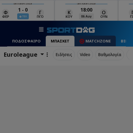
UEFA EUROPA LEAGUE
UEFA EUROPA LEAGUE
18:00
19:00
Κ
Ο
Γ
Ρ
Μ
06 Αυγ
06 Αυγ
ΚΟΥ
ΟΥΝ
ΓΙΑ
ΡΈΙ
ΜΑ
ΠΟΔΟΣΦΑΙΡΟ
ΜΠΑΣΚΕΤ
MATCHZONE
ΒΙΝΤ
Euroleague
Ειδήσεις
Video
Βαθμολογία
Π