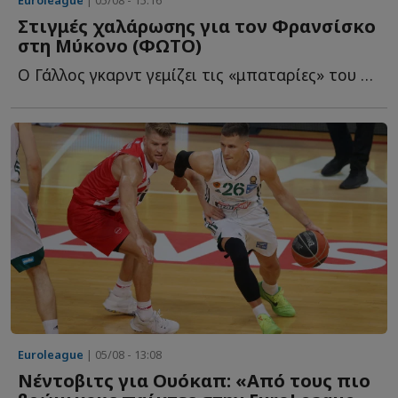
Στιγμές χαλάρωσης για τον Φρανσίσκο
στη Μύκονο (ΦΩΤΟ)
Ο Γάλλος γκαρντ γεμίζει τις «μπαταρίες» του στο «νησί τ...
Euroleague
| 05/08 - 13:08
Νέντοβιτς για Ουόκαπ: «Aπό τους πιο