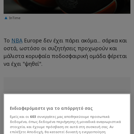
InTime
Το
NBA
Europe δεν έχει πάρει ακόμα... σάρκα και
οστά, ωστόσο οι συζητήσεις προχωρούν και
μάλιστα κορυφαία ποδοσφαιρική ομάδα φέρεται
να έχει "ψηθεί".
Ενδιαφερόμαστε για το απόρρητό σας
Εμείς και οι
603
συνεργάτες μας αποθηκεύουμε προσωπικά
δεδομένα, όπως δεδομένα περιήγησης ή μοναδικά αναγνωριστικά
στοιχεία, και έχουμε πρόσβαση σε αυτά στη συσκευή σας. Αν
επιλέξετε Αποδοχή, θα καταστεί δυνατή η ενεργοποίηση