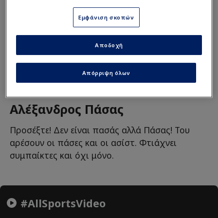
Διαβάστε
περισσότερα στο sdna.gr
Εμφάνιση σκοπών
NBA Europe
Αποδοχή
Απόρριψη όλων
Αλέξανδρος Πάσας
Προσέξτε! Δεν είναι πασάς αλλά Πάσας! Του
αρέσουν οι πάσες και οι ασίστ. Φτιάχνει
συμπαίκτες και όχι μόνο.
#AllSportsVideo