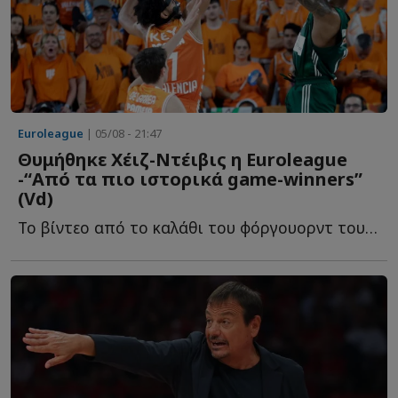
Euroleague
| 05/08 - 21:47
Θυμήθηκε Χέιζ-Ντέιβις η Euroleague
-“Από τα πιο ιστορικά game-winners”
(Vd)
To βίντεο από το καλάθι του φόργουορντ του Παναθηναϊκού, π...