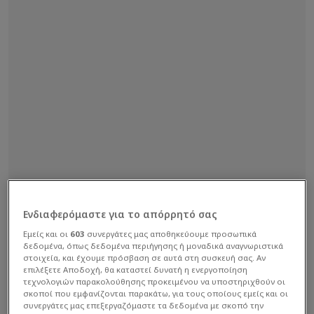
Ενδιαφερόμαστε για το απόρρητό σας
Εμείς και οι
603
συνεργάτες μας αποθηκεύουμε προσωπικά
δεδομένα, όπως δεδομένα περιήγησης ή μοναδικά αναγνωριστικά
στοιχεία, και έχουμε πρόσβαση σε αυτά στη συσκευή σας. Αν
επιλέξετε Αποδοχή, θα καταστεί δυνατή η ενεργοποίηση
τεχνολογιών παρακολούθησης προκειμένου να υποστηριχθούν οι
σκοποί που εμφανίζονται παρακάτω, για τους οποίους εμείς και οι
συνεργάτες μας επεξεργαζόμαστε τα δεδομένα με σκοπό την