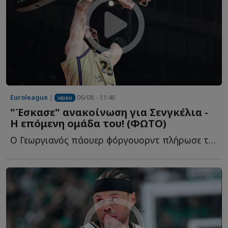
Euroleague
|
06/08 - 11:46
VIDEO
"Έσκασε" ανακοίνωση για Σενγκέλια -
Η επόμενη ομάδα του! (ΦΩΤΟ)
Ο Γεωργιανός πάουερ φόργουορντ πλήρωσε το buy out του σ...