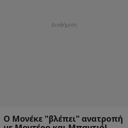
Ο Μονέκε "βλέπει" ανατροπή
με Μοντέρο και Μπαντιό!