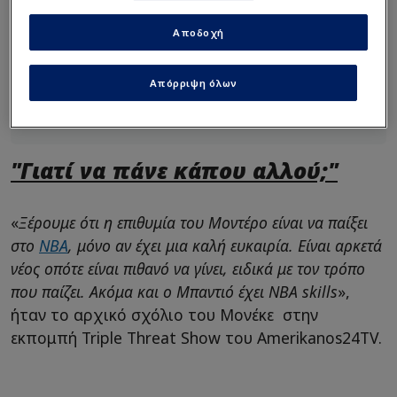
στον Ναν με τον ίδιο...
άσεμνο τρόπο! (vid)
Αποδοχή
Ετοιμάζεται "χρυσό" deal
Απόρριψη όλων
για Μοντέρο - Τρία
εκατομμύρια ευρώ
συμβόλαιο!
"Γιατί να πάνε κάπου αλλού;"
«
Ξέρουμε ότι η επιθυμία του Μοντέρο είναι να παίξει
στο
NBA
, μόνο αν έχει μια καλή ευκαιρία. Είναι αρκετά
νέος οπότε είναι πιθανό να γίνει, ειδικά με τον τρόπο
που παίζει. Ακόμα και ο Μπαντιό έχει NBA skills
»,
ήταν το αρχικό σχόλιο του Μονέκε στην
εκπομπή Triple Threat Show του Amerikanos24TV.