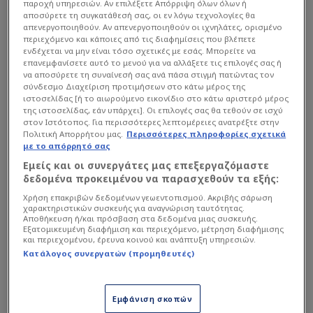
παροχή υπηρεσιών. Αν επιλέξετε Απόρριψη όλων όλων ή
αποσύρετε τη συγκατάθεσή σας, οι εν λόγω τεχνολογίες θα
απενεργοποιηθούν. Αν απενεργοποιηθούν οι ιχνηλάτες, ορισμένο
περιεχόμενο και κάποιες από τις διαφημίσεις που βλέπετε
ενδέχεται να μην είναι τόσο σχετικές με εσάς. Μπορείτε να
επανεμφανίσετε αυτό το μενού για να αλλάξετε τις επιλογές σας ή
να αποσύρετε τη συναίνεσή σας ανά πάσα στιγμή πατώντας τον
σύνδεσμο Διαχείριση προτιμήσεων στο κάτω μέρος της
ιστοσελίδας [ή το αιωρούμενο εικονίδιο στο κάτω αριστερό μέρος
Οι δύο ταλαντούχοι περιφερειακοί ακούγεται
της ιστοσελίδας, εάν υπάρχει]. Οι επιλογές σας θα τεθούν σε ισχύ
στον Ιστότοπος. Για περισσότερες λεπτομέρειες ανατρέξτε στην
έντονα πως θα εξαργυρώσουν τις φετινές τους
Πολιτική Απορρήτου μας.
Περισσότερες πληροφορίες σχετικά
εμφανίσεις παίρνοντας δυνατές μεταγραφές
με το απόρρητό σας
και εξαιρετικά συμβόλαια, είτε στην Ευρώπη
Εμείς και οι συνεργάτες μας επεξεργαζόμαστε
δεδομένα προκειμένου να παρασχεθούν τα εξής:
είτε στις ΗΠΑ. Ωστόσο, ο Τσίμα Μονέκε αφήνει
ανοικτό ένα εναλλακτικό σενάριο... έκπληξη,
Χρήση επακριβών δεδομένων γεωεντοπισμού. Ακριβής σάρωση
χαρακτηριστικών συσκευής για αναγνώριση ταυτότητας.
εκτιμώντας ότι το καλύτερο για Μοντέρο και
Αποθήκευση ή/και πρόσβαση στα δεδομένα μιας συσκευής.
Εξατομικευμένη διαφήμιση και περιεχόμενο, μέτρηση διαφήμισης
Μπαντιό είναι να παραμείνουν στη Βαλένθια!
και περιεχομένου, έρευνα κοινού και ανάπτυξη υπηρεσιών.
Κατάλογος συνεργατών (προμηθευτές)
Διαβάστε επίσης...
Εμφάνιση σκοπών
Η «απάντηση» του Μοντέρο