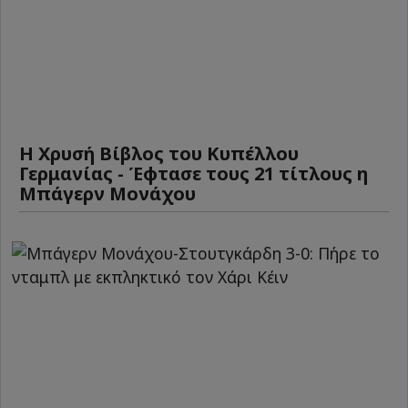
Η Χρυσή Βίβλος του Κυπέλλου
Γερμανίας - Έφτασε τους 21 τίτλους η
Μπάγερν Μονάχου