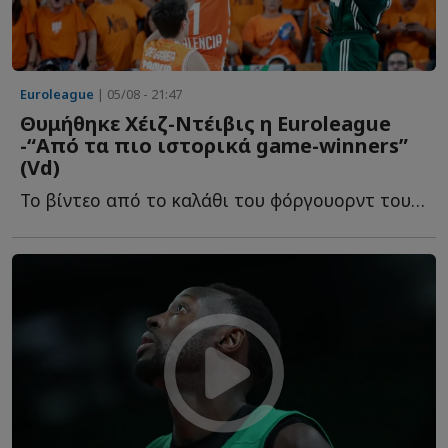
Euroleague
| 05/08 - 21:47
Θυμήθηκε Χέιζ-Ντέιβις η Euroleague
-“Από τα πιο ιστορικά game-winners”
(Vd)
To βίντεο από το καλάθι του φόργουορντ του Παναθηναϊκού, π...