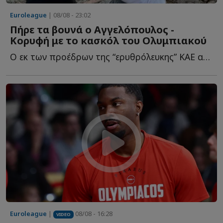
Euroleague
| 08/08 - 23:02
Πήρε τα βουνά ο Αγγελόπουλος -
Κορυφή με το κασκόλ του Ολυμπιακού
Ο εκ των προέδρων της “ερυθρόλευκης” ΚΑΕ ανέβηκε σ...
Euroleague
|
08/08 - 16:28
VIDEO