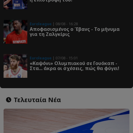
Euroleague
| 08/08 - 16:28
Αποφασισμένος ο Έβανς - Το μήνυμα
για τη Ζαλγκίρις
Euroleague
| 07/08 - 15:01
«Καψόνι» Ολυμπιακού σε Γουόκαπ -
Στα... άκρα οι σχέσεις, πώς θα φύγει!
Τελευταία Νέα