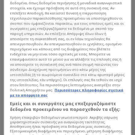
δεδομένα, όπως δεδομένα περιήγησης ή μοναδικά αναγνωριστικά
στοιχεία, και έχουμε πρόσβαση σε αυτά στη συσκευή σας. Αν
επιλέξετε Αποδοχή, θα καταστεί δυνατή η ενεργοποίηση
τεχνολογιών παρακολούθησης προκειμένου να υποστηριχθούν οι
σκοποί που εμφανίζονται παρακάτω, για τους οποίους εμείς και οι
συνεργάτες μας επεξεργαζόμαστε τα δεδομένα με σκοπό την
παροχή υπηρεσιών. Αν επιλέξετε Απόρριψη όλων όλων ή
αποσύρετε τη συγκατάθεσή σας, οι εν λόγω τεχνολογίες θα
απενεργοποιηθούν. Αν απενεργοποιηθούν οι ιχνηλάτες, ορισμένο
περιεχόμενο και κάποιες από τις διαφημίσεις που βλέπετε
ενδέχεται να μην είναι τόσο σχετικές με εσάς. Μπορείτε να
επανεμφανίσετε αυτό το μενού για να αλλάξετε τις επιλογές σας ή
να αποσύρετε τη συναίνεσή σας ανά πάσα στιγμή πατώντας τον
σύνδεσμο Διαχείριση προτιμήσεων στο κάτω μέρος της
ιστοσελίδας [ή το αιωρούμενο εικονίδιο στο κάτω αριστερό μέρος
της ιστοσελίδας, εάν υπάρχει]. Οι επιλογές σας θα τεθούν σε ισχύ
στον Ιστότοπος. Για περισσότερες λεπτομέρειες ανατρέξτε στην
Πολιτική Απορρήτου μας.
Περισσότερες πληροφορίες σχετικά
με το απόρρητό σας
Εμείς και οι συνεργάτες μας επεξεργαζόμαστε
δεδομένα προκειμένου να παρασχεθούν τα εξής:
Χρήση επακριβών δεδομένων γεωεντοπισμού. Ακριβής σάρωση
χαρακτηριστικών συσκευής για αναγνώριση ταυτότητας.
Αποθήκευση ή/και πρόσβαση στα δεδομένα μιας συσκευής.
Εξατομικευμένη διαφήμιση και περιεχόμενο, μέτρηση διαφήμισης