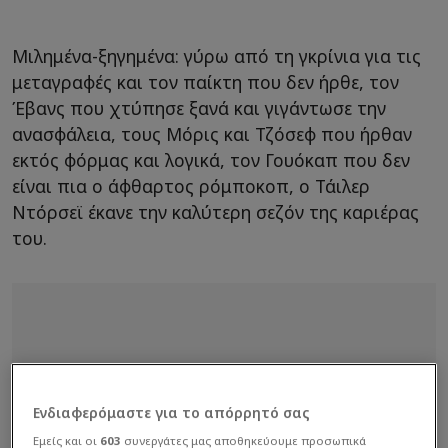
Μιλημένα-ξηγημένα: γύρω από τη γκρίνια για τις
μεταγραφές και τον παίκτη που δεν ήρθε, τον
Έβανς που χτύπησε ξανά και γιγάντωσε την
ανασφάλεια, τους Μόρις και Τζόσεφ που ήρθαν
εκτός φόρμας και λογικά, τον Γουόκαπ που δεν
είναι πια ο άφθαρτος ρόμποκοπ, ο Τάιλερ
Ντόρσεϊ έκανε την καλύτερη σεζόν της καριέρας
του.
Ενδιαφερόμαστε για το απόρρητό σας
Εμείς και οι
603
συνεργάτες μας αποθηκεύουμε προσωπικά