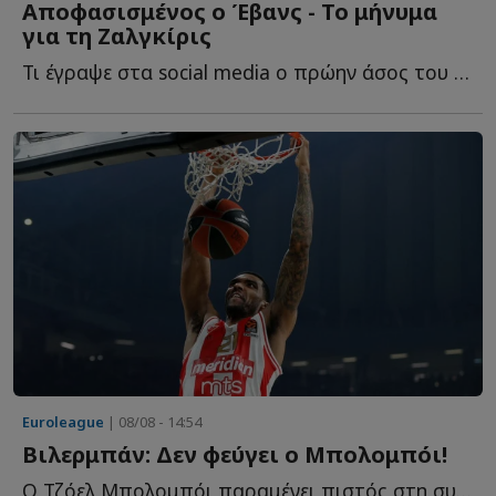
Αποφασισμένος ο Έβανς - Το μήνυμα
για τη Ζαλγκίρις
Τι έγραψε στα social media o πρώην άσος του Ο...
Euroleague
| 08/08 - 14:54
Βιλερμπάν: Δεν φεύγει ο Μπολομπόι!
Ο Τζόελ Μπολομπόι παραμένει πιστός στη συμφωνία του μ...