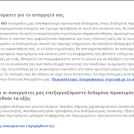
ν Αταμάν: Η σχέση
ρόμαστε για το απόρρητό σας
ι
603
συνεργάτες μας αποθηκεύουμε προσωπικά δεδομένα, όπως δεδομένα περ
ωτοκλασάτους
ναγνωριστικά στοιχεία, και έχουμε πρόσβαση σε αυτά στη συσκευή σας. Αν επι
α καταστεί δυνατή η ενεργοποίηση τεχνολογιών παρακολούθησης προκειμένο
ούν οι σκοποί που εμφανίζονται παρακάτω, για τους οποίους εμείς και οι συν
μαστε τα δεδομένα με σκοπό την παροχή υπηρεσιών. Αν επιλέξετε Απόρριψη 
τη συγκατάθεσή σας, οι εν λόγω τεχνολογίες θα απενεργοποιηθούν. Αν απενερ
 ορισμένο περιεχόμενο και κάποιες από τις διαφημίσεις που βλέπετε ενδέχεται 
κές με εσάς. Μπορείτε να επανεμφανίσετε αυτό το μενού για να αλλάξετε τις επ
κετ
Euroleague
τε τη συναίνεσή σας ανά πάσα στιγμή πατώντας τον σύνδεσμο Διαχείριση πρ
 της ιστοσελίδας [ή το αιωρούμενο εικονίδιο στο κάτω αριστερό μέρος της ισ
 Εργκίν Αταμάν, βρίσκεται σε
ι]. Οι επιλογές σας θα τεθούν σε ισχύ στον Ιστότοπος. Για περισσότερες λεπτο
νωμένος και δίχως ερείσματα μέσα στο
στην Πολιτική Απορρήτου μας.
Περισσότερες πληροφορίες σχετικά με το 
αι οι συνεργάτες μας επεξεργαζόμαστε δεδομένα προκειμέν
θούν τα εξής:
ριβών δεδομένων γεωεντοπισμού. Ακριβής σάρωση χαρακτηριστικών συσκευής
 ταυτότητας. Αποθήκευση ή/και πρόσβαση στα δεδομένα μιας συσκευής. Εξατ
και περιεχόμενο, μέτρηση διαφήμισης και περιεχομένου, έρευνα κοινού και αν
.
ς συνεργατών (προμηθευτές)