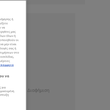
ιήγησης ή
λέξετε
υ να
εργάτες μας
όλων όλων ή
γοποιηθούν οι
να μην είναι
ιλογές σας ή
οτιμήσεων στο
τοσελίδας,
μέρειες
απόρρητό
ου να
 για
ομικευμένη
άπτυξη