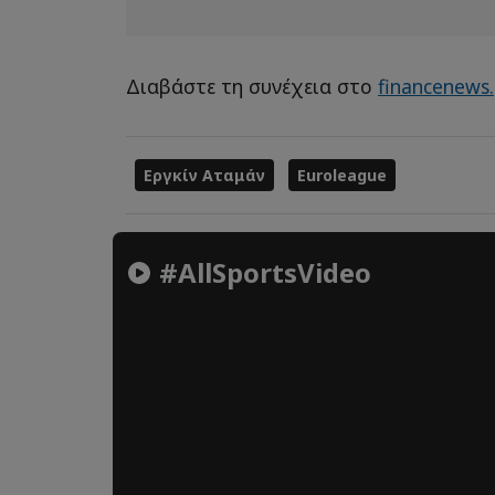
Διαβάστε τη συνέχεια στο
financenews.
Εργκίν Αταμάν
Euroleague
#AllSportsVideo