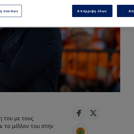
ση σκοπών
Απόρριψη όλων
Απ
η του με τους
ι το μέλλον του στην