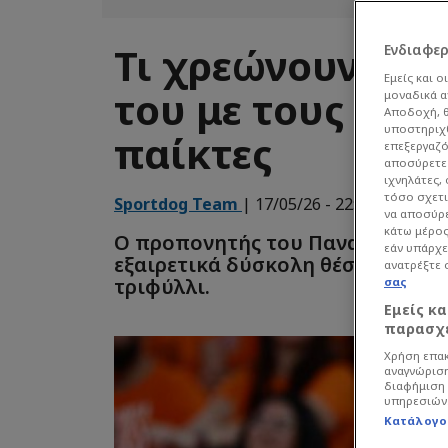
Τι χρεώνουν στο
Ενδιαφε
Εμείς και ο
του με τους πρ
μοναδικά α
Αποδοχή, θ
υποστηριχθ
παίκτες
επεξεργαζό
αποσύρετε 
ιχνηλάτες,
τόσο σχετι
Sportdog Team
| 17/05/26 - 22:38
Μπάσ
να αποσύρε
κάτω μέρος
Ο προπονητής του Παναθηναϊκού,
εάν υπάρχε
εξαιρετικά δύσκολη θέση. Απομο
ανατρέξτε 
τριφύλλι.
σας
Εμείς κ
παρασχε
Χρήση επακ
αναγνώριση
διαφήμιση 
υπηρεσιών
Κατάλογο