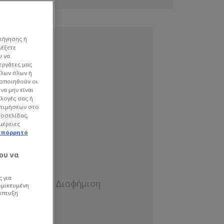
ιήγησης ή
λέξετε
υ να
εργάτες μας
όλων όλων ή
γοποιηθούν οι
να μην είναι
ιλογές σας ή
οτιμήσεων στο
τοσελίδας,
μέρειες
απόρρητό
ου να
 για
ομικευμένη
άπτυξη