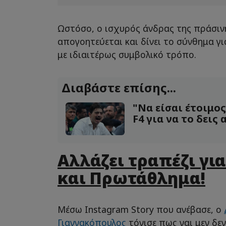
Ωστόσο, ο ισχυρός άνδρας της πράσιν
απογοητεύεται και δίνει το σύνθημα γι
με ιδιαιτέρως συμβολικό τρόπο.
Διαβάστε επίσης...
"Να είσαι έτοιμος
F4 για να το δεις
Αλλάζει τραπέζι γι
και Πρωτάθλημα!
Μέσω Instagram Story που ανέβασε, ο
Γιαννακόπουλος
τόνισε πως ναι μεν δε