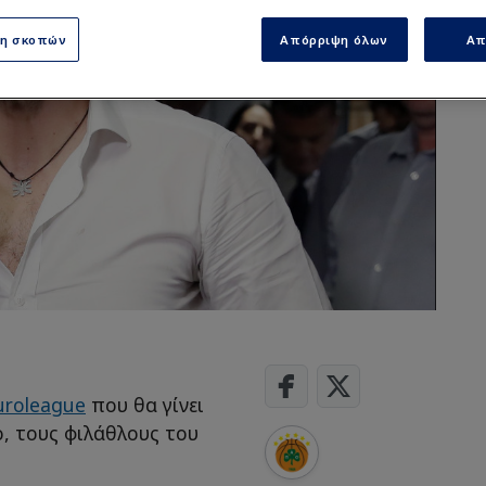
ση σκοπών
Απόρριψη όλων
Απ
uroleague
που θα γίνει
, τους φιλάθλους του