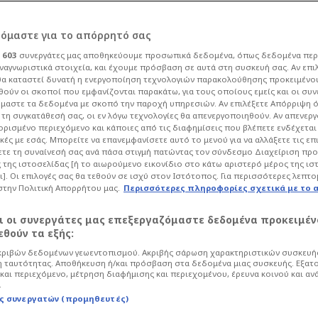
η Γιαννακόπουλου
ρόμαστε για το απόρρητό σας
ι
603
συνεργάτες μας αποθηκεύουμε προσωπικά δεδομένα, όπως δεδομένα περ
 Ευρωλίγκα -
ναγνωριστικά στοιχεία, και έχουμε πρόσβαση σε αυτά στη συσκευή σας. Αν επι
α καταστεί δυνατή η ενεργοποίηση τεχνολογιών παρακολούθησης προκειμένο
ούν οι σκοποί που εμφανίζονται παρακάτω, για τους οποίους εμείς και οι συν
"!
μαστε τα δεδομένα με σκοπό την παροχή υπηρεσιών. Αν επιλέξετε Απόρριψη 
τη συγκατάθεσή σας, οι εν λόγω τεχνολογίες θα απενεργοποιηθούν. Αν απενερ
 ορισμένο περιεχόμενο και κάποιες από τις διαφημίσεις που βλέπετε ενδέχεται 
κές με εσάς. Μπορείτε να επανεμφανίσετε αυτό το μενού για να αλλάξετε τις επ
Μπάσκετ
Euroleague
τε τη συναίνεσή σας ανά πάσα στιγμή πατώντας τον σύνδεσμο Διαχείριση πρ
 της ιστοσελίδας [ή το αιωρούμενο εικονίδιο στο κάτω αριστερό μέρος της ισ
 θέση στα social media και δεν
ι]. Οι επιλογές σας θα τεθούν σε ισχύ στον Ιστότοπος. Για περισσότερες λεπτο
κα για τον Παναθηναϊκό, δίνοντας το
στην Πολιτική Απορρήτου μας.
Περισσότερες πληροφορίες σχετικά με το 
αι οι συνεργάτες μας επεξεργαζόμαστε δεδομένα προκειμέν
θούν τα εξής:
ριβών δεδομένων γεωεντοπισμού. Ακριβής σάρωση χαρακτηριστικών συσκευής
 ταυτότητας. Αποθήκευση ή/και πρόσβαση στα δεδομένα μιας συσκευής. Εξατ
και περιεχόμενο, μέτρηση διαφήμισης και περιεχομένου, έρευνα κοινού και αν
.
ς συνεργατών (προμηθευτές)