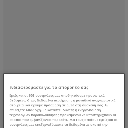
Ενδιαφερόμαστε για το απόρρητό σας
Εμείς και οι
603
συνεργάτες μας αποθηκεύουμε προσωπικά
δεδομένα, όπως δεδομένα περιήγησης ή μοναδικά αναγνωριστικά
στοιχεία, και έχουμε πρόσβαση σε αυτά στη συσκευή σας. Αν
επιλέξετε Αποδοχή, θα καταστεί δυνατή η ενεργοποίηση
τεχνολογιών παρακολούθησης προκειμένου να υποστηριχθούν οι
σκοποί που εμφανίζονται παρακάτω, για τους οποίους εμείς και οι
συνεργάτες μας επεξεργαζόμαστε τα δεδομένα με σκοπό την