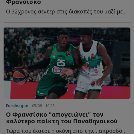
Φρανσίσκo
Ο 32χρονος σέντερ στις διακοπές του μαζί με τους συμπατριώτες τ...
Euroleague
| 05/08 - 19:28
Ο Φρανσίσκο "απογειώνει" τον
καλύτερο παίκτη του Παναθηναϊκού
Τώρα που έκατσε η σκόνη από την… απροσδόκητη προσθήκη τ...