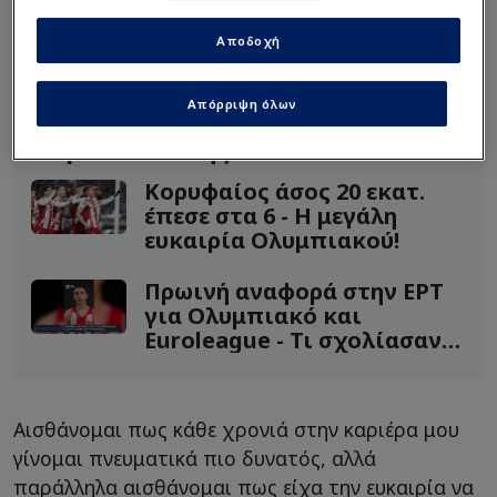
συνέβαινε με τον κάθε παίκτη ξεχωριστά. Οπότε
Αποδοχή
καταλαβαίνω τα πάντα τώρα. Μεγαλώνω
πνευματικά κάθε χρόνο.
Απόρριψη όλων
Διαβάστε επίσης...
Κορυφαίος άσος 20 εκατ.
έπεσε στα 6 - Η μεγάλη
ευκαιρία Ολυμπιακού!
Πρωινή αναφορά στην ΕΡΤ
για Ολυμπιακό και
Euroleague - Τι σχολίασαν
(Vid)
Αισθάνομαι πως κάθε χρονιά στην καριέρα μου
γίνομαι πνευματικά πιο δυνατός, αλλά
παράλληλα αισθάνομαι πως είχα την ευκαιρία να