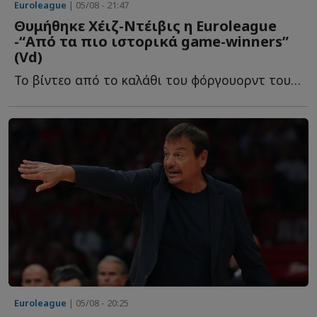
Euroleague
| 05/08 - 21:47
Θυμήθηκε Χέιζ-Ντέιβις η Euroleague
-“Από τα πιο ιστορικά game-winners”
(Vd)
To βίντεο από το καλάθι του φόργουορντ του Παναθηναϊκού, π...
Euroleague
| 05/08 - 20:25