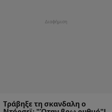
Τράβηξε τη σκανδαλη ο
Ντόρσεϊ: "Όταν βρω ρυθμό"!