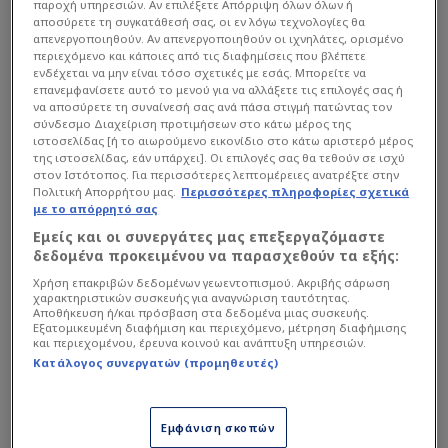
παροχή υπηρεσιών. Αν επιλέξετε Απόρριψη όλων όλων ή
αποσύρετε τη συγκατάθεσή σας, οι εν λόγω τεχνολογίες θα
απενεργοποιηθούν. Αν απενεργοποιηθούν οι ιχνηλάτες, ορισμένο
περιεχόμενο και κάποιες από τις διαφημίσεις που βλέπετε
ενδέχεται να μην είναι τόσο σχετικές με εσάς. Μπορείτε να
επανεμφανίσετε αυτό το μενού για να αλλάξετε τις επιλογές σας ή
να αποσύρετε τη συναίνεσή σας ανά πάσα στιγμή πατώντας τον
σύνδεσμο Διαχείριση προτιμήσεων στο κάτω μέρος της
ιστοσελίδας [ή το αιωρούμενο εικονίδιο στο κάτω αριστερό μέρος
«Δεν αλλάζει τίποτα για εμάς που ο
της ιστοσελίδας, εάν υπάρχει]. Οι επιλογές σας θα τεθούν σε ισχύ
στον Ιστότοπος. Για περισσότερες λεπτομέρειες ανατρέξτε στην
Παναθηναϊκός
είναι εκτός Final Four. Είναι ένα
Πολιτική Απορρήτου μας.
Περισσότερες πληροφορίες σχετικά
παιχνίδι εντελώς απρόβλεπτο το Final Four.
με το απόρρητό σας
Όπως έχει αποδειχθεί τα τελευταία χρόνια δεν
Εμείς και οι συνεργάτες μας επεξεργαζόμαστε
νικά η καλύτερη ομάδα, οπότε πρέπει να βρούμε
δεδομένα προκειμένου να παρασχεθούν τα εξής:
έναν τρόπο να νικήσουμε, ανεξαρτήτως εικόνας.
Χρήση επακριβών δεδομένων γεωεντοπισμού. Ακριβής σάρωση
χαρακτηριστικών συσκευής για αναγνώριση ταυτότητας.
Πρέπει να βρούμε τον τρόπο νίκης κάνοντας
Αποθήκευση ή/και πρόσβαση στα δεδομένα μιας συσκευής.
Εξατομικευμένη διαφήμιση και περιεχόμενο, μέτρηση διαφήμισης
προσαρμογές στο παιχνίδι μας».
και περιεχομένου, έρευνα κοινού και ανάπτυξη υπηρεσιών.
Κατάλογος συνεργατών (προμηθευτές)
Για την περσινή σεζόν:
«Έμαθα πολλά
παρακολουθώντας το παιχνίδι. Είναι
Εμφάνιση σκοπών
διαφορετικό από το να παίζεις. Έβλεπα τι