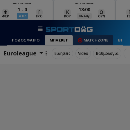
UEFA EUROPA LEAGUE
UEFA EUROPA LEAGUE
18:00
19:00
Κ
Ο
Γ
Ρ
Μ
06 Αυγ
06 Αυγ
ΚΟΥ
ΟΥΝ
ΓΙΑ
ΡΈΙ
ΜΑ
ΠΟΔΟΣΦΑΙΡΟ
ΜΠΑΣΚΕΤ
MATCHZONE
ΒΙΝΤ
Euroleague
Ειδήσεις
Video
Βαθμολογία
Π