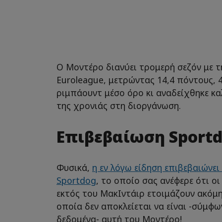
Ο Μοντέρο διανύει τρομερή σεζόν με τ
Εuroleague, μετρώντας 14,4 πόντους, 4
ριμπάουντ μέσο όρο κι αναδείχθηκε κα
της χρονιάς στη διοργάνωση.
Επιβεβαίωση Sportd
Φυσικά,
η εν λόγω είδηση επιβεβαιώνει
Sportdog
, το οποίο σας ανέφερε ότι ο
εκτός του ΜακΙντάιρ ετοιμάζουν ακόμη 
οποία δεν αποκλείεται να είναι -σύμφω
δεδομένα- αυτή του Μοντέρο!