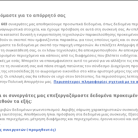
ν το F4 ο
ρόμαστε για το απόρρητό σας
ι
603
συνεργάτες μας αποθηκεύουμε προσωπικά δεδομένα, όπως δεδομένα περ
οντά στον
ναγνωριστικά στοιχεία, και έχουμε πρόσβαση σε αυτά στη συσκευή σας. Αν επι
α καταστεί δυνατή η ενεργοποίηση τεχνολογιών παρακολούθησης προκειμένο
ούν οι σκοποί που εμφανίζονται παρακάτω, για τους οποίους εμείς και οι συν
Ο)
μαστε τα δεδομένα με σκοπό την παροχή υπηρεσιών. Αν επιλέξετε Απόρριψη 
τη συγκατάθεσή σας, οι εν λόγω τεχνολογίες θα απενεργοποιηθούν. Αν απενερ
 ορισμένο περιεχόμενο και κάποιες από τις διαφημίσεις που βλέπετε ενδέχεται 
κές με εσάς. Μπορείτε να επανεμφανίσετε αυτό το μενού για να αλλάξετε τις επ
Μπάσκετ
Euroleague
τε τη συναίνεσή σας ανά πάσα στιγμή πατώντας τον σύνδεσμο Διαχείριση πρ
 της ιστοσελίδας [ή το αιωρούμενο εικονίδιο στο κάτω αριστερό μέρος της ισ
για πρόταση ανανέωσης της Βαλένθια
ι]. Οι επιλογές σας θα τεθούν σε ισχύ στον Ιστότοπος. Για περισσότερες λεπτο
ως φέρεται να βρίσκεται κοντά στους
στην Πολιτική Απορρήτου μας.
Περισσότερες πληροφορίες σχετικά με το 
og!
αι οι συνεργάτες μας επεξεργαζόμαστε δεδομένα προκειμέν
θούν τα εξής:
ριβών δεδομένων γεωεντοπισμού. Ακριβής σάρωση χαρακτηριστικών συσκευής
 ταυτότητας. Αποθήκευση ή/και πρόσβαση στα δεδομένα μιας συσκευής. Εξατ
και περιεχόμενο, μέτρηση διαφήμισης και περιεχομένου, έρευνα κοινού και αν
.
ς συνεργατών (προμηθευτές)