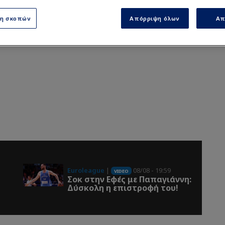
ση σκοπών
Απόρριψη όλων
Απ
Euroleague
|
08/08 - 19:59
VIDEO
Σοκ στην Εφές με Παπαγιάννη:
Δύσκολη η επιστροφή του!