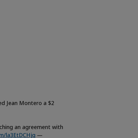
red Jean Montero a $2
eaching an agreement with
com/la3EtDCHjq
—