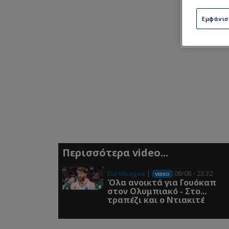
Εμφάνι
Περισσότερα video...
Euroleague
|
08/08 - 23:32
VIDEO
Όλα ανοικτά για Γουόκαπ
στον Ολυμπιακό - Στο...
τραπέζι και ο Ντιακιτέ