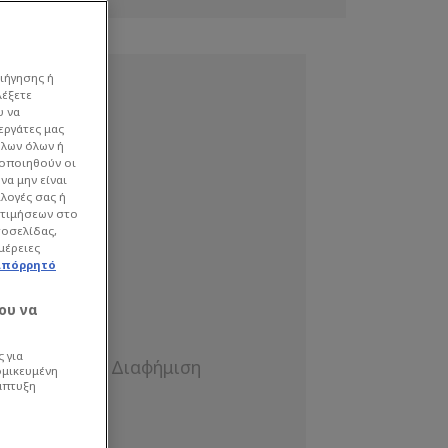
ιήγησης ή
λέξετε
υ να
εργάτες μας
όλων όλων ή
γοποιηθούν οι
να μην είναι
ιλογές σας ή
οτιμήσεων στο
τοσελίδας,
μέρειες
απόρρητό
ου να
 για
ομικευμένη
άπτυξη