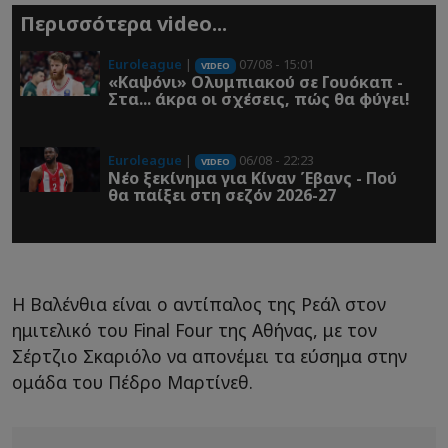
Περισσότερα video...
Euroleague
|
07/08 - 15:01
VIDEO
«Καψόνι» Ολυμπιακού σε Γουόκαπ -
Στα... άκρα οι σχέσεις, πώς θα φύγει!
Euroleague
|
06/08 - 22:23
VIDEO
Νέο ξεκίνημα για Κίναν Έβανς - Πού
θα παίξει στη σεζόν 2026-27
Η Βαλένθια είναι ο αντίπαλος της Ρεάλ στον
ημιτελικό του Final Four της Αθήνας, με τον
Σέρτζιο Σκαριόλο να απονέμει τα εύσημα στην
ομάδα του Πέδρο Μαρτίνεθ.