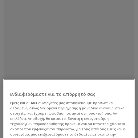
Ενδιαφερόμαστε για το απόρρητό σας
Εμείς και οι
603
συνεργάτες μας αποθηκεύουμε προσωπικά
δεδομένα, όπως δεδομένα περιήγησης ή μοναδικά αναγνωριστικά
στοιχεία, και έχουμε πρόσβαση σε αυτά στη συσκευή σας. Αν
επιλέξετε Αποδοχή, θα καταστεί δυνατή η ενεργοποίηση
τεχνολογιών παρακολούθησης προκειμένου να υποστηριχθούν οι
σκοποί που εμφανίζονται παρακάτω, για τους οποίους εμείς και οι
συνεργάτες μας επεξεργαζόμαστε τα δεδομένα με σκοπό την