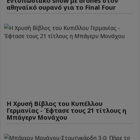
Εντυπωσιακό show με drones στον
αθηναϊκό ουρανό για το Final Four
Η Χρυσή Βίβλος του Κυπέλλου
Γερμανίας - Έφτασε τους 21 τίτλους η
Μπάγερν Μονάχου