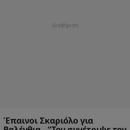
Έπαινοι Σκαριόλο για
Βαλένθια - “Τον συνέτριψε τον