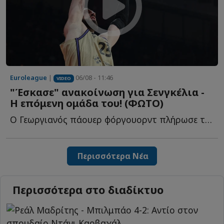
Euroleague
|
06/08 - 11:46
VIDEO
"Έσκασε" ανακοίνωση για Σενγκέλια -
Η επόμενη ομάδα του! (ΦΩΤΟ)
Ο Γεωργιανός πάουερ φόργουορντ πλήρωσε το buy out του σ...
Περισσότερα Νέα
Περισσότερα στο διαδίκτυο