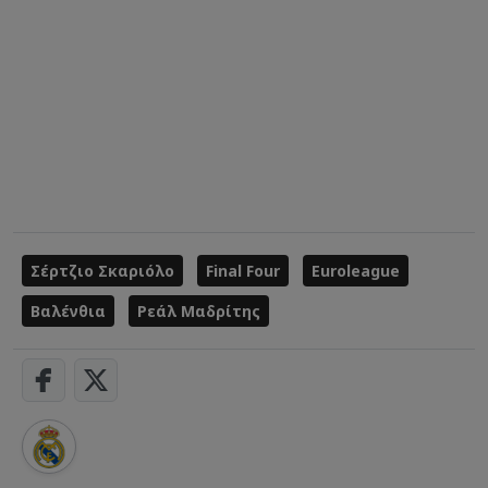
Σέρτζιο Σκαριόλο
Final Four
Euroleague
Βαλένθια
Ρεάλ Μαδρίτης