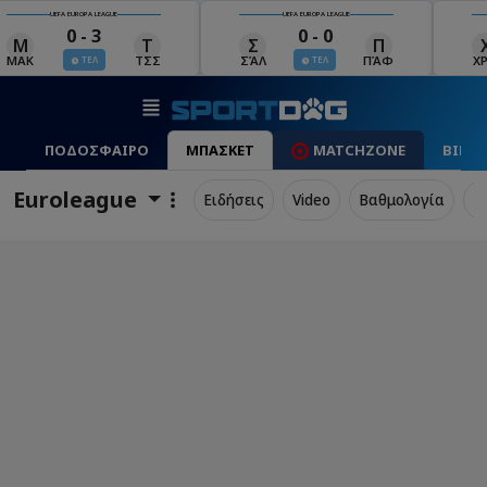
UEFA EUROPA LEAGUE
UEFA EUROPA LEAGUE
0 - 0
0 - 1
Σ
Π
Χ
Μ
Λ
ΣΆΛ
ΠΆΦ
ΧΡΆ
ΜΠΕ
ΛΊΝ
ΤΕΛ
ΤΕΛ
ΠΟΔΟΣΦΑΙΡΟ
ΜΠΑΣΚΕΤ
MATCHZONE
ΒΙΝΤ
Euroleague
Ειδήσεις
Video
Βαθμολογία
Π