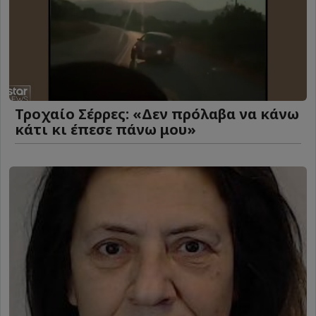
Τροχαίο Σέρρες: «Δεν πρόλαβα να κάνω
κάτι κι έπεσε πάνω μου»