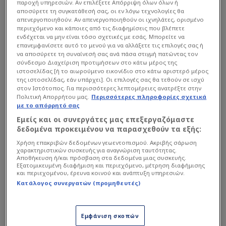
παροχή υπηρεσιών. Αν επιλέξετε Απόρριψη όλων όλων ή
αποσύρετε τη συγκατάθεσή σας, οι εν λόγω τεχνολογίες θα
απενεργοποιηθούν. Αν απενεργοποιηθούν οι ιχνηλάτες, ορισμένο
περιεχόμενο και κάποιες από τις διαφημίσεις που βλέπετε
ενδέχεται να μην είναι τόσο σχετικές με εσάς. Μπορείτε να
επανεμφανίσετε αυτό το μενού για να αλλάξετε τις επιλογές σας ή
να αποσύρετε τη συναίνεσή σας ανά πάσα στιγμή πατώντας τον
σύνδεσμο Διαχείριση προτιμήσεων στο κάτω μέρος της
ιστοσελίδας [ή το αιωρούμενο εικονίδιο στο κάτω αριστερό μέρος
της ιστοσελίδας, εάν υπάρχει]. Οι επιλογές σας θα τεθούν σε ισχύ
«
Έχουμε μεγάλο σεβασμό για τον αντίπαλό μας,
στον Ιστότοπος. Για περισσότερες λεπτομέρειες ανατρέξτε στην
Πολιτική Απορρήτου μας.
Περισσότερες πληροφορίες σχετικά
και ειδικά για τον Πέδρο Μαρτίνεθ. Τον είδαμε σε
με το απόρρητό σας
άριστη φόρμα, να συντρίβει τον Παναθηναϊκό
Εμείς και οι συνεργάτες μας επεξεργαζόμαστε
αφού επέστρεψε από το 0-2. Ένα πολύ υψηλό
δεδομένα προκειμένου να παρασχεθούν τα εξής:
επίπεδο παιχνιδιού και τεχνικής δεξιότητας, με
Χρήση επακριβών δεδομένων γεωεντοπισμού. Ακριβής σάρωση
χαρακτηριστικών συσκευής για αναγνώριση ταυτότητας.
έναν σπουδαίο παίκτη όπως ο Μοντέρο που
Αποθήκευση ή/και πρόσβαση στα δεδομένα μιας συσκευής.
αναδείχθηκε MVP των play off
. Ξέρουμε ότι είναι
Εξατομικευμένη διαφήμιση και περιεχόμενο, μέτρηση διαφήμισης
και περιεχομένου, έρευνα κοινού και ανάπτυξη υπηρεσιών.
ένας πολύ δύσκολος αντίπαλος, αλλά γνωρίζουμε καλά
Κατάλογος συνεργατών (προμηθευτές)
τους εαυτούς μας και θα έχουμε τα όπλα μας για να
τους ανταγωνιστούμε
», είπε ο κόουτς της
Εμφάνιση σκοπών
«βασίλισσας».