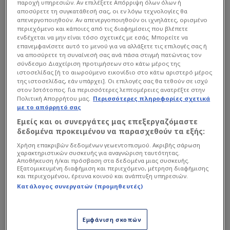
παροχή υπηρεσιών. Αν επιλέξετε Απόρριψη όλων όλων ή
αποσύρετε τη συγκατάθεσή σας, οι εν λόγω τεχνολογίες θα
απενεργοποιηθούν. Αν απενεργοποιηθούν οι ιχνηλάτες, ορισμένο
περιεχόμενο και κάποιες από τις διαφημίσεις που βλέπετε
Αναλυτικά το μήνυμα του ισχυρού άνδρα της
ενδέχεται να μην είναι τόσο σχετικές με εσάς. Μπορείτε να
ΚΑΕ
Παναθηναϊκός
επανεμφανίσετε αυτό το μενού για να αλλάξετε τις επιλογές σας ή
να αποσύρετε τη συναίνεσή σας ανά πάσα στιγμή πατώντας τον
σύνδεσμο Διαχείριση προτιμήσεων στο κάτω μέρος της
ιστοσελίδας [ή το αιωρούμενο εικονίδιο στο κάτω αριστερό μέρος
Διαβάστε επίσης...
της ιστοσελίδας, εάν υπάρχει]. Οι επιλογές σας θα τεθούν σε ισχύ
στον Ιστότοπος. Για περισσότερες λεπτομέρειες ανατρέξτε στην
Πρωτοσέλιδο στο ΦΩΣ:
Πολιτική Απορρήτου μας.
Περισσότερες πληροφορίες σχετικά
"Στον αέρα ο Αταμάν σε
με το απόρρητό σας
Παναθηναϊκό - Δείπνο με
Εμείς και οι συνεργάτες μας επεξεργαζόμαστε
είδηση"
δεδομένα προκειμένου να παρασχεθούν τα εξής:
Γιαννακόπουλος: Μήνυμα με
Χρήση επακριβών δεδομένων γεωεντοπισμού. Ακριβής σάρωση
στήριξη πριν τη συνάντηση
χαρακτηριστικών συσκευής για αναγνώριση ταυτότητας.
Αποθήκευση ή/και πρόσβαση στα δεδομένα μιας συσκευής.
με Αταμάν (ΦΩΤΟ)
Εξατομικευμένη διαφήμιση και περιεχόμενο, μέτρηση διαφήμισης
και περιεχομένου, έρευνα κοινού και ανάπτυξη υπηρεσιών.
Κατάλογος συνεργατών (προμηθευτές)
«Δύο μέρες έχουν απομείνει για την έναρξη του
Εμφάνιση σκοπών
καλύτερου από άποψη διοργάνωσης F4 στην