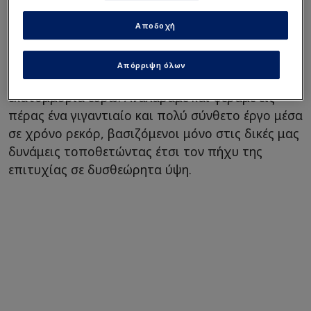
ιστορία της Ευρωλίγκα. Με πολλή περηφάνια
παραδώσαμε μία εγκατάσταση πρότυπο, ένα
Αποδοχή
σημείο αναφοράς παγκοσμίως, συντηρημένο,
ανακαινισμένο και πλήρως αναβαθμισμένο με
Απόρριψη όλων
δικά μας έξοδα τα οποία έχουν ήδη υπερβεί τα 35
εκατομμύρια ευρώ. Αναλάβαμε και φέραμε εις
πέρας ένα γιγαντιαίο και πολύ σύνθετο έργο μέσα
σε χρόνο ρεκόρ, βασιζόμενοι μόνο στις δικές μας
δυνάμεις τοποθετώντας έτσι τον πήχυ της
επιτυχίας σε δυσθεώρητα ύψη.