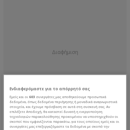
Ενδιαφερόμαστε για το απόρρητό σας
Εμείς και οι
603
συνεργάτες μας αποθηκεύουμε προσωπικά
δεδομένα, όπως δεδομένα περιήγησης ή μοναδικά αναγνωριστικά
στοιχεία, και έχουμε πρόσβαση σε αυτά στη συσκευή σας. Αν
επιλέξετε Αποδοχή, θα καταστεί δυνατή η ενεργοποίηση
τεχνολογιών παρακολούθησης προκειμένου να υποστηριχθούν οι
σκοποί που εμφανίζονται παρακάτω, για τους οποίους εμείς και οι
συνεργάτες μας επεξεργαζόμαστε τα δεδομένα με σκοπό την