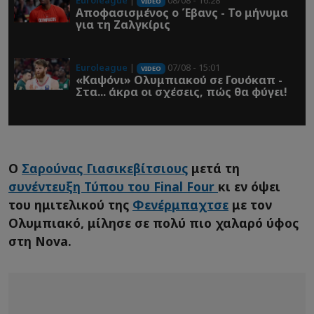
Euroleague
|
08/08 - 16:28
VIDEO
Αποφασισμένος ο Έβανς - Το μήνυμα
για τη Ζαλγκίρις
Euroleague
|
07/08 - 15:01
VIDEO
«Καψόνι» Ολυμπιακού σε Γουόκαπ -
Στα... άκρα οι σχέσεις, πώς θα φύγει!
Ο
Σαρούνας Γιασικεβίτσιους
μετά τη
συνέντευξη Τύπου του Final Four
κι εν όψει
του ημιτελικού της
Φενέρμπαχτσε
με τον
Ολυμπιακό, μίλησε σε πολύ πιο χαλαρό ύφος
στη Nova.