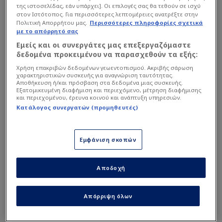
της ιστοσελίδας, εάν υπάρχει]. Οι επιλογές σας θα τεθούν σε ισχύ
στον Ιστότοπος. Για περισσότερες λεπτομέρειες ανατρέξτε στην
Πολιτική Απορρήτου μας.
Περισσότερες πληροφορίες σχετικά
με το απόρρητό σας
Εμείς και οι συνεργάτες μας επεξεργαζόμαστε
Μεταξύ άλλων τόνισε ότι:
δεδομένα προκειμένου να παρασχεθούν τα εξής:
Χρήση επακριβών δεδομένων γεωεντοπισμού. Ακριβής σάρωση
χαρακτηριστικών συσκευής για αναγνώριση ταυτότητας.
Αποθήκευση ή/και πρόσβαση στα δεδομένα μιας συσκευής.
«Είναι ένα από τα αρνητικά που το Final Four βρίσκεται
Εξατομικευμένη διαφήμιση και περιεχόμενο, μέτρηση διαφήμισης
στην Αθήνα. Για να παίξω εδώ, πρέπει να βρω
και περιεχομένου, έρευνα κοινού και ανάπτυξη υπηρεσιών.
Κατάλογος συνεργατών (προμηθευτές)
τουλάχιστον… 30 εισιτήρια! Όμως, είναι εξαιρετικό το
ότι είμαστε στο κέντρο της Αθήνας και που περνάω
χρόνο με πολλούς γνωστούς».
Εμφάνιση σκοπών
Διαβάστε επίσης...
Αποδοχή
Παρέα με Ναν ο Χόρτον-
Απόρριψη όλων
Τάκερ! - “Να κερδίσω τη
Euroleague”